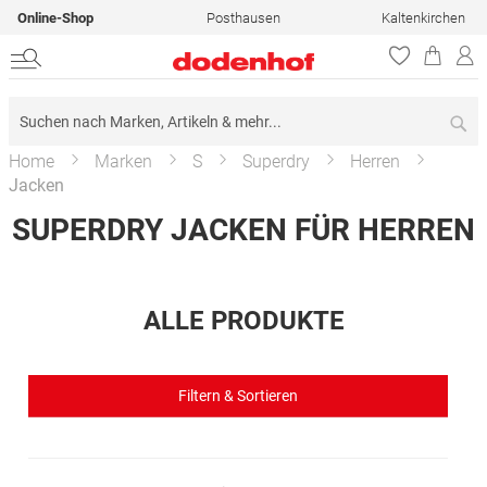
Online-Shop
Posthausen
Kaltenkirchen
Su
Home
Marken
S
Superdry
Herren
Jacken
SUPERDRY JACKEN FÜR HERREN
ALLE PRODUKTE
Filtern & Sortieren