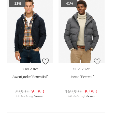
-13%
-41%
ZUR WUNSCHLISTE HINZUFÜGEN
ZUR W
SUPERDRY
SUPERDRY
Sweatjacke "Essential"
Jacke "Everest"
79,99 €
69,99 €
169,99 €
99,99 €
inkl. MwSt. zzgl.
Versand
inkl. MwSt. zzgl.
Versand