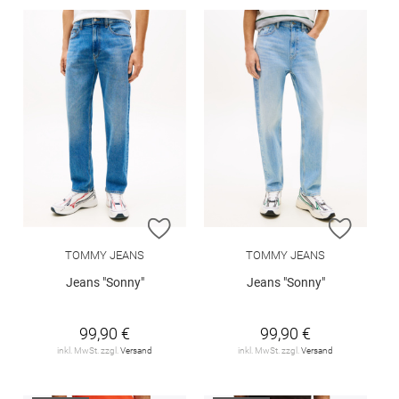
ZUR WUNSCHLISTE HINZUFÜGEN
ZUR W
TOMMY JEANS
TOMMY JEANS
Jeans "Sonny"
Jeans "Sonny"
99,90 €
99,90 €
inkl. MwSt. zzgl.
Versand
inkl. MwSt. zzgl.
Versand