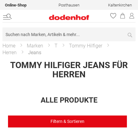
Online-Shop
Posthausen
Kaltenkirchen
Su
Home
Marken
T
Tommy Hilfiger
Herren
Jeans
TOMMY HILFIGER JEANS FÜR
HERREN
ALLE PRODUKTE
Filtern & Sortieren