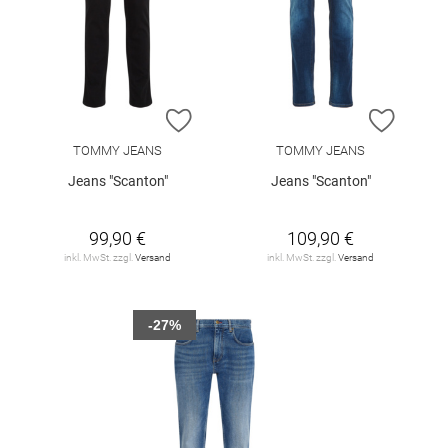
ZUR WUNSCHLISTE HINZUFÜGEN
ZUR W
TOMMY JEANS
TOMMY JEANS
Jeans "Scanton"
Jeans "Scanton"
99,90 €
109,90 €
inkl. MwSt. zzgl.
Versand
inkl. MwSt. zzgl.
Versand
-27%