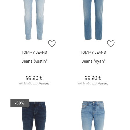
ZUR WUNSCHLISTE HINZUFÜGEN
ZUR W
TOMMY JEANS
TOMMY JEANS
Jeans "Austin"
Jeans "Ryan"
99,90 €
99,90 €
inkl. MwSt. zzgl.
Versand
inkl. MwSt. zzgl.
Versand
-30%