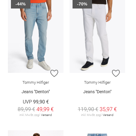
-44%
-70%
ZUR WUNSCHLISTE HINZUFÜGEN
ZUR W
Tommy Hilfiger
Tommy Hilfiger
Jeans "Denton"
Jeans "Denton"
UVP
99,90 €
89,99 €
49,99 €
119,90 €
35,97 €
inkl. MwSt. zzgl.
Versand
inkl. MwSt. zzgl.
Versand