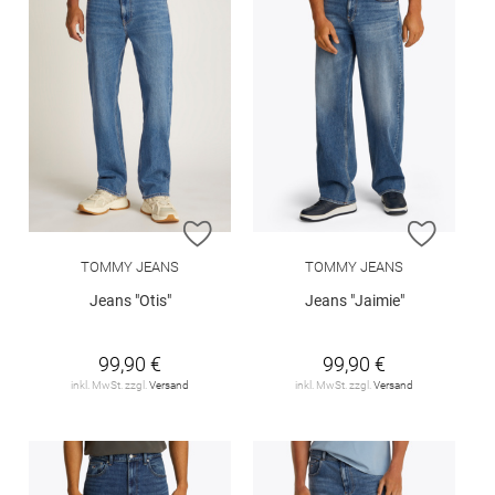
ZUR WUNSCHLISTE HINZUFÜGEN
ZUR W
TOMMY JEANS
TOMMY JEANS
Jeans "Otis"
Jeans "Jaimie"
99,90 €
99,90 €
inkl. MwSt. zzgl.
Versand
inkl. MwSt. zzgl.
Versand