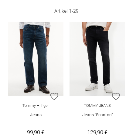
Artikel
1
-
29
ZUR WUNSCHLISTE HINZUFÜGEN
ZUR W
Tommy Hilfiger
TOMMY JEANS
Jeans
Jeans "Scanton"
99,90 €
129,90 €