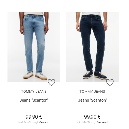
ZUR WUNSCHLISTE HINZUFÜGEN
ZUR W
TOMMY JEANS
TOMMY JEANS
Jeans "Scanton"
Jeans "Scanton"
99,90 €
99,90 €
inkl. MwSt. zzgl.
Versand
inkl. MwSt. zzgl.
Versand