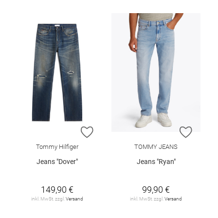
ZUR WUNSCHLISTE HINZUFÜGEN
ZUR W
Tommy Hilfiger
TOMMY JEANS
Jeans "Dover"
Jeans "Ryan"
149,90 €
99,90 €
inkl. MwSt. zzgl.
Versand
inkl. MwSt. zzgl.
Versand