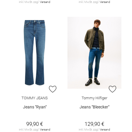
inkl. MwSt. zzgl.
Versand
inkl. MwSt. zzgl.
Versand
ZUR WUNSCHLISTE HINZUFÜGEN
ZUR W
TOMMY JEANS
Tommy Hilfiger
Jeans "Ryan"
Jeans "Bleecker"
99,90 €
129,90 €
inkl. MwSt. zzgl.
Versand
inkl. MwSt. zzgl.
Versand