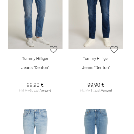
ZUR WUNSCHLISTE HINZUFÜGEN
ZUR W
Tommy Hilfiger
Tommy Hilfiger
Jeans "Denton"
Jeans "Denton"
99,90 €
99,90 €
inkl. MwSt. zzgl.
Versand
inkl. MwSt. zzgl.
Versand