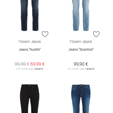
ZUR WUNSCHLISTE HINZUFÜGEN
ZUR W
TOMMY JEANS
TOMMY JEANS
Jeans "Austin"
Jeans "Scanton"
99,90 €
69,99 €
99,90 €
inkl. MwSt. zzgl.
Versand
inkl. MwSt. zzgl.
Versand