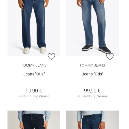
ZUR WUNSCHLISTE HINZUFÜGEN
ZUR W
TOMMY JEANS
TOMMY JEANS
Jeans "Otis"
Jeans "Otis"
99,90 €
99,90 €
inkl. MwSt. zzgl.
Versand
inkl. MwSt. zzgl.
Versand