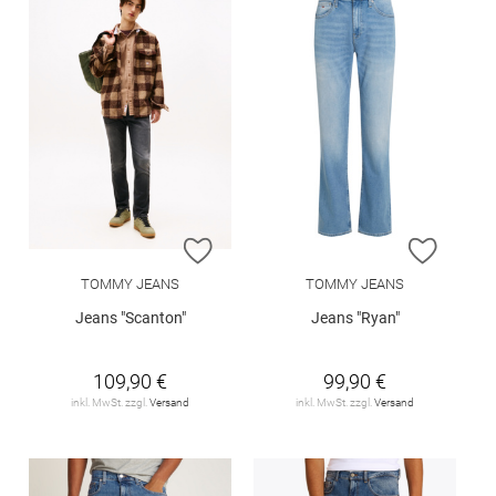
ZUR WUNSCHLISTE HINZUFÜGEN
ZUR W
TOMMY JEANS
TOMMY JEANS
Jeans "Scanton"
Jeans "Ryan"
109,90 €
99,90 €
inkl. MwSt. zzgl.
Versand
inkl. MwSt. zzgl.
Versand