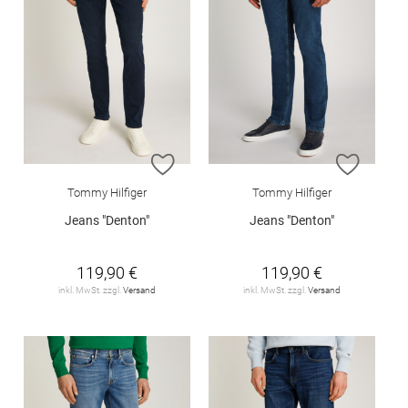
ZUR WUNSCHLISTE HINZUFÜGEN
ZUR W
Tommy Hilfiger
Tommy Hilfiger
Jeans "Denton"
Jeans "Denton"
119,90 €
119,90 €
inkl. MwSt. zzgl.
Versand
inkl. MwSt. zzgl.
Versand