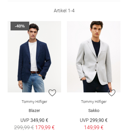
Artikel
1
-
4
-40%
ZUR WUNSCHLISTE HINZUFÜGEN
ZUR W
Tommy Hilfiger
Tommy Hilfiger
Blazer
Sakko
UVP
349,90 €
UVP
299,90 €
299,99 €
179,99 €
149,99 €