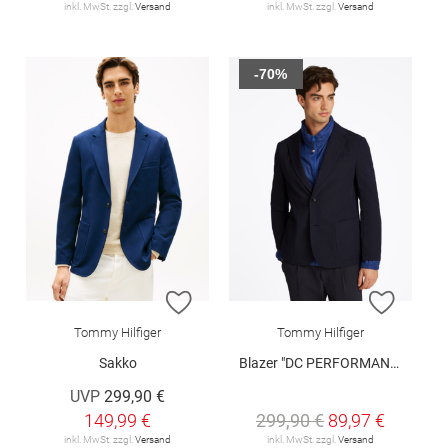
inkl. MwSt. zzgl.
Versand
inkl. MwSt. zzgl.
Versand
-70%
ZUR WUNSCHLISTE HINZUFÜGEN
ZUR W
Tommy Hilfiger
Tommy Hilfiger
Sakko
Blazer "DC PERFORMANCE"
UVP
299,90 €
149,99 €
299,90 €
89,97 €
inkl. MwSt. zzgl.
Versand
inkl. MwSt. zzgl.
Versand