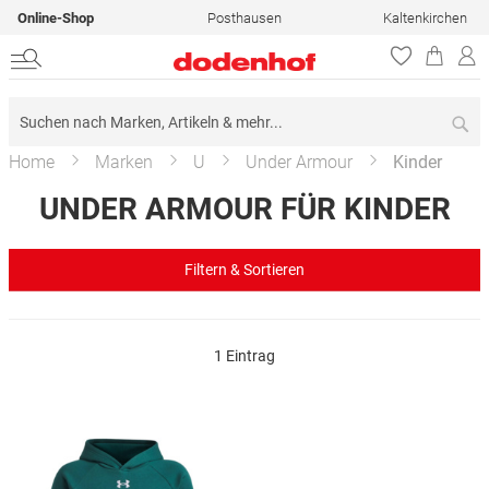
Online-Shop
Posthausen
Kaltenkirchen
Su
Home
Marken
U
Under Armour
Kinder
UNDER ARMOUR FÜR KINDER
Filtern & Sortieren
1
Eintrag