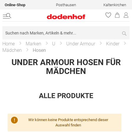
Online-Shop
Posthausen
Kaltenkirchen
Su
Home
Marken
U
Under Armour
Kinder
Mädchen
Hosen
UNDER ARMOUR HOSEN FÜR
MÄDCHEN
ALLE PRODUKTE
Wir können keine Produkte entsprechend dieser
Auswahl finden