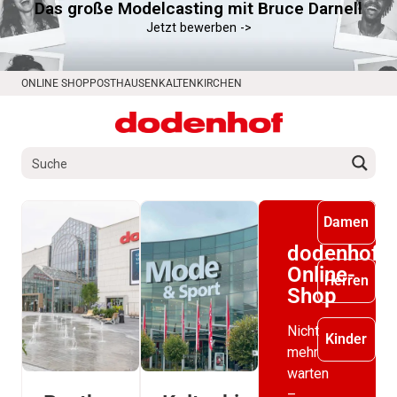
Das große Modelcasting mit Bruce Darnell
springen
Jetzt bewerben ->
ONLINE SHOP
POSTHAUSEN
KALTENKIRCHEN
Damen
dodenhof
Online-
Herren
Shop
Nicht
Kinder
mehr
warten
–