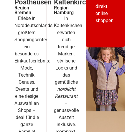
Posthausen
Kaltenkirchen
direkt
Region
Region
Bremen
Hamburg
online
Erlebe in
In
shoppen.
Norddeutschlands
Kaltenkirchen
größtem
erwarten
Shoppingcenter
dich
ein
trendige
besonderes
Marken,
Einkaufserlebnis:
stylische
Mode,
Looks und
Technik,
das
Genuss,
gemütliche
Events und
nordlicht
eine riesige
Restaurant
Auswahl an
–
Shops –
genussvolle
ideal für die
Auszeit
ganze
inklusive.
Familie!
Kompakt,