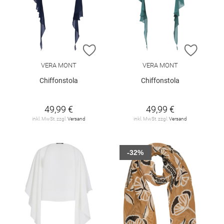
ZUR WUNSCHLISTE HINZUFÜGEN
ZUR W
VERA MONT
VERA MONT
Chiffonstola
Chiffonstola
49,99 €
49,99 €
inkl. MwSt. zzgl.
Versand
inkl. MwSt. zzgl.
Versand
-32%