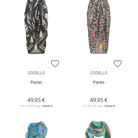
ZUR WUNSCHLISTE HINZUFÜGEN
ZUR W
CODELLO
CODELLO
Pareo
Pareo
49,95 €
49,95 €
inkl. MwSt. zzgl.
Versand
inkl. MwSt. zzgl.
Versand