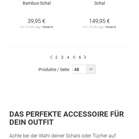
Bambus-Schal
Schal
39,95 €
149,95 €
inkl. MwSt. zzgl.
Versand
inkl. MwSt. zzgl.
Versand
Seite
Seite
Seite
Seite
Du
Seite
Seite
Zurück
2
3
4
5
6
Seite
Weiter
liest
Produkte / Seite
gerade
Seite
DAS PERFEKTE ACCESSOIRE FÜR
DEIN OUTFIT
Achte bei der Wahl deiner Schals oder Tücher auf