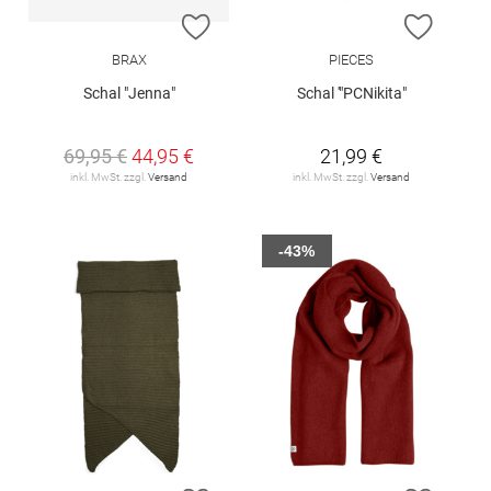
ZUR WUNSCHLISTE HINZUFÜGEN
ZUR W
BRAX
PIECES
Schal "Jenna"
Schal '"PCNikita"
69,95 €
44,95 €
21,99 €
inkl. MwSt. zzgl.
Versand
inkl. MwSt. zzgl.
Versand
-43%