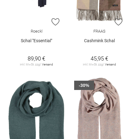
ZUR WUNSCHLISTE HINZUFÜGEN
ZUR W
Roeckl
FRAAS
Schal "Essential"
Cashmink Schal
89,90 €
45,95 €
inkl. MwSt. zzgl.
Versand
inkl. MwSt. zzgl.
Versand
-30%