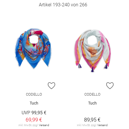
Artikel
193
-
240
von
266
ZUR WUNSCHLISTE HINZUFÜGEN
ZUR W
CODELLO
CODELLO
Tuch
Tuch
UVP
99,95 €
69,99 €
89,95 €
inkl. MwSt. zzgl.
Versand
inkl. MwSt. zzgl.
Versand