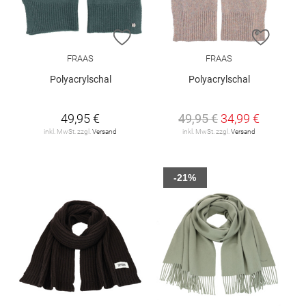
ZUR WUNSCHLISTE HINZUFÜGEN
ZUR W
FRAAS
FRAAS
Polyacrylschal
Polyacrylschal
49,95 €
49,95 €
34,99 €
inkl. MwSt. zzgl.
Versand
inkl. MwSt. zzgl.
Versand
-21%