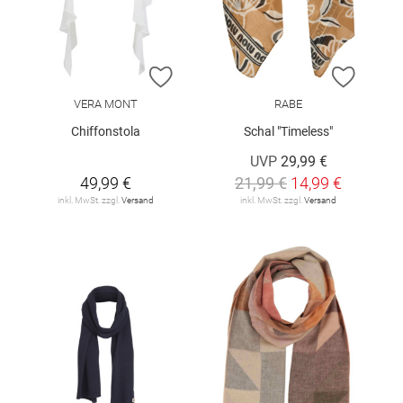
ZUR WUNSCHLISTE HINZUFÜGEN
ZUR W
VERA MONT
RABE
Chiffonstola
Schal "Timeless"
UVP
29,99 €
49,99 €
21,99 €
14,99 €
inkl. MwSt. zzgl.
Versand
inkl. MwSt. zzgl.
Versand