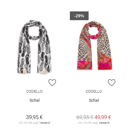
-29%
ZUR WUNSCHLISTE HINZUFÜGEN
ZUR W
CODELLO
CODELLO
Schal
Schal
39,95 €
69,95 €
49,99 €
inkl. MwSt. zzgl.
Versand
inkl. MwSt. zzgl.
Versand