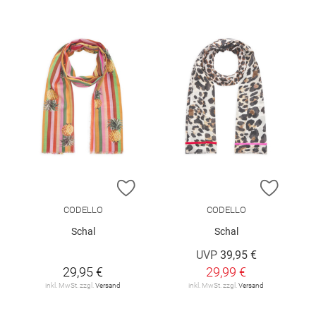
ZUR WUNSCHLISTE HINZUFÜGEN
ZUR W
CODELLO
CODELLO
Schal
Schal
UVP
39,95 €
29,95 €
29,99 €
inkl. MwSt. zzgl.
Versand
inkl. MwSt. zzgl.
Versand