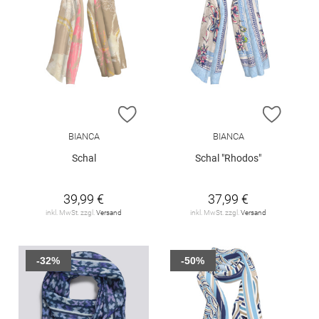
ZUR WUNSCHLISTE HINZUFÜGEN
ZUR W
BIANCA
BIANCA
Schal
Schal "Rhodos"
39,99 €
37,99 €
inkl. MwSt. zzgl.
Versand
inkl. MwSt. zzgl.
Versand
-32%
-50%