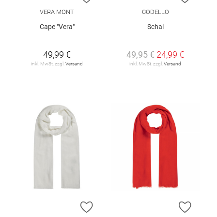
VERA MONT
CODELLO
Cape "Vera"
Schal
49,99 €
49,95 €
24,99 €
inkl. MwSt. zzgl.
Versand
inkl. MwSt. zzgl.
Versand
ZUR WUNSCHLISTE HINZUFÜGEN
ZUR W