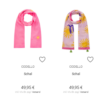
ZUR WUNSCHLISTE HINZUFÜGEN
ZUR W
CODELLO
CODELLO
Schal
Schal
49,95 €
49,95 €
inkl. MwSt. zzgl.
Versand
inkl. MwSt. zzgl.
Versand