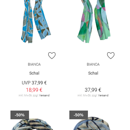
ZUR WUNSCHLISTE HINZUFÜGEN
ZUR W
BIANCA
BIANCA
Schal
Schal
UVP
37,99 €
18,99 €
37,99 €
inkl. MwSt. zzgl.
Versand
inkl. MwSt. zzgl.
Versand
-50%
-50%