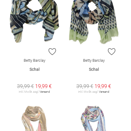
ZUR WUNSCHLISTE HINZUFÜGEN
ZUR W
Betty Barclay
Betty Barclay
Schal
Schal
39,99 €
19,99 €
39,99 €
19,99 €
inkl. MwSt. zzgl.
Versand
inkl. MwSt. zzgl.
Versand