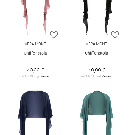
ZUR WUNSCHLISTE HINZUFÜGEN
ZUR W
VERA MONT
VERA MONT
Chiffonstola
Chiffonstola
49,99 €
49,99 €
inkl. MwSt. zzgl.
Versand
inkl. MwSt. zzgl.
Versand