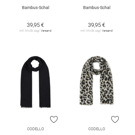
Bambus-Schal
Bambus-Schal
39,95 €
39,95 €
inkl. MwSt. zzgl.
Versand
inkl. MwSt. zzgl.
Versand
ZUR WUNSCHLISTE HINZUFÜGEN
ZUR W
CODELLO
CODELLO