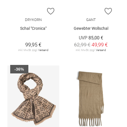
ZUR WUNSCHLISTE HINZUFÜGEN
ZUR W
DRYKORN
GANT
Schal "Cronica"
Gewebter Wollschal
UVP
85,00 €
99,95 €
62,99 €
49,99 €
inkl. MwSt. zzgl.
Versand
inkl. MwSt. zzgl.
Versand
-36%