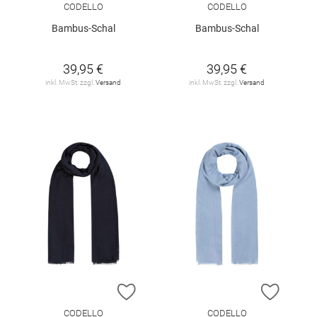
CODELLO
CODELLO
Bambus-Schal
Bambus-Schal
39,95 €
39,95 €
inkl. MwSt. zzgl.
Versand
inkl. MwSt. zzgl.
Versand
ZUR WUNSCHLISTE HINZUFÜGEN
ZUR W
CODELLO
CODELLO