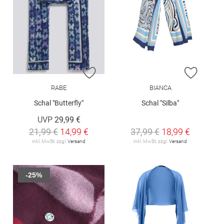
ZUR WUNSCHLISTE HINZUFÜGEN
ZUR W
RABE
BIANCA
Schal "Butterfly"
Schal "Silba"
UVP
29,99 €
21,99 €
14,99 €
37,99 €
18,99 €
inkl. MwSt. zzgl.
Versand
inkl. MwSt. zzgl.
Versand
-25%