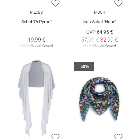
ZUR WUNSCHLISTE HINZUFÜGEN
ZUR W
PIECES
MSCH
Schal "PcPyron"
Icon-Schal "Hope"
UVP
64,95 €
19,99 €
57,99 €
32,99 €
inkl. MwSt. zzgl.
Versand
inkl. MwSt. zzgl.
Versand
-50%
ZUR WUNSCHLISTE HINZUFÜGEN
ZUR W