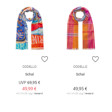
ZUR WUNSCHLISTE HINZUFÜGEN
ZUR W
CODELLO
CODELLO
Schal
Schal
UVP
69,95 €
49,99 €
49,95 €
inkl. MwSt. zzgl.
Versand
inkl. MwSt. zzgl.
Versand