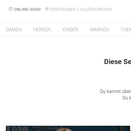
ONLINE-SHOP
POSTHAUSEN
KALTENKIRCHEN
DAMEN
HERREN
KINDER
MARKEN
THE
Diese Se
Du kannst über
Du k