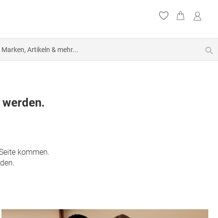
S
n werden.
e Seite kommen.
nden.