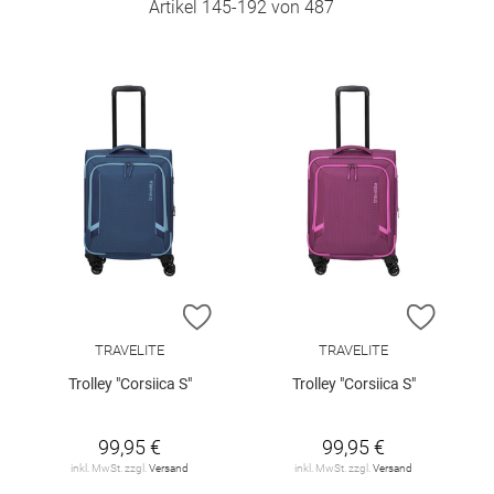
Artikel
145
-
192
von
487
ZUR WUNSCHLISTE HINZUFÜGEN
ZUR W
TRAVELITE
TRAVELITE
Trolley "Corsiica S"
Trolley "Corsiica S"
99,95 €
99,95 €
inkl. MwSt. zzgl.
Versand
inkl. MwSt. zzgl.
Versand