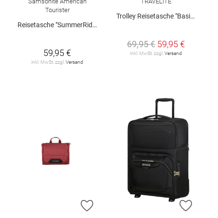
Samsonite American
TRAVELITE
Tourister
Trolley Reisetasche "Basics" L
Reisetasche "SummerRide"
69,95 €
59,95 €
59,95 €
inkl. MwSt. zzgl.
Versand
inkl. MwSt. zzgl.
Versand
ZUR WUNSCHLISTE HINZUFÜGEN
ZUR W