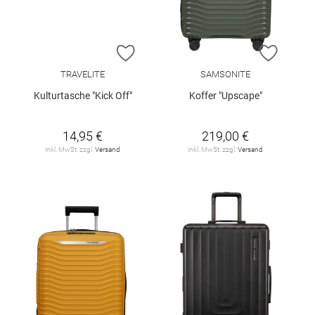
ZUR WUNSCHLISTE HINZUFÜGEN
ZUR W
TRAVELITE
SAMSONITE
Kulturtasche "Kick Off"
Koffer "Upscape"
14,95 €
219,00 €
inkl. MwSt. zzgl.
Versand
inkl. MwSt. zzgl.
Versand