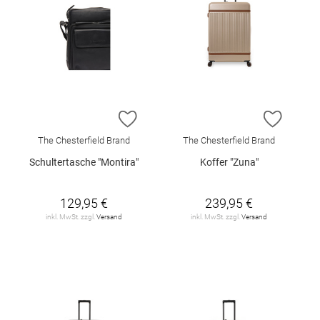
ZUR WUNSCHLISTE HINZUFÜGEN
ZUR W
The Chesterfield Brand
The Chesterfield Brand
Schultertasche "Montira"
Koffer "Zuna"
129,95 €
239,95 €
inkl. MwSt. zzgl.
Versand
inkl. MwSt. zzgl.
Versand