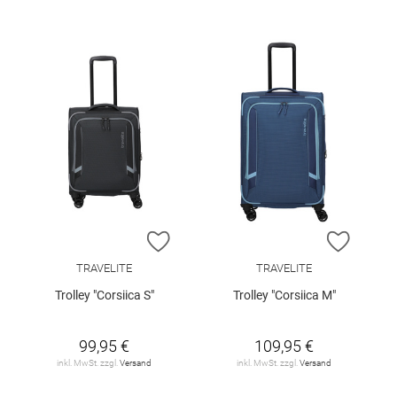
ZUR WUNSCHLISTE HINZUFÜGEN
ZUR W
TRAVELITE
TRAVELITE
Trolley "Corsiica S"
Trolley "Corsiica M"
99,95 €
109,95 €
inkl. MwSt. zzgl.
Versand
inkl. MwSt. zzgl.
Versand