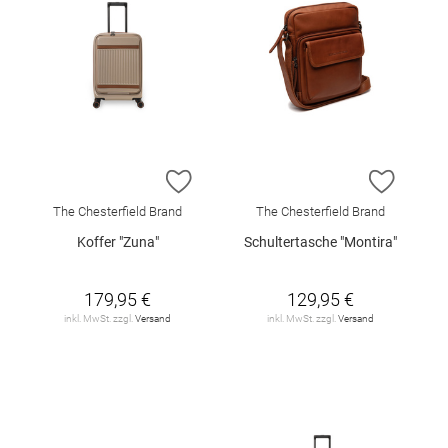
ZUR WUNSCHLISTE HINZUFÜGEN
ZUR W
The Chesterfield Brand
The Chesterfield Brand
Koffer "Zuna"
Schultertasche "Montira"
179,95 €
129,95 €
inkl. MwSt. zzgl.
Versand
inkl. MwSt. zzgl.
Versand