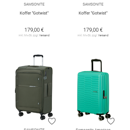
SAMSONITE
SAMSONITE
Koffer "Gotwist"
Koffer "Gotwist"
179,00 €
179,00 €
inkl. MwSt. zzgl.
Versand
inkl. MwSt. zzgl.
Versand
ZUR WUNSCHLISTE HINZUFÜGEN
ZUR W
SAMSONITE
Samsonite American