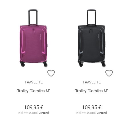
ZUR WUNSCHLISTE HINZUFÜGEN
ZUR W
TRAVELITE
TRAVELITE
Trolley "Corsiica M"
Trolley "Corsiica M"
109,95 €
109,95 €
inkl. MwSt. zzgl.
Versand
inkl. MwSt. zzgl.
Versand