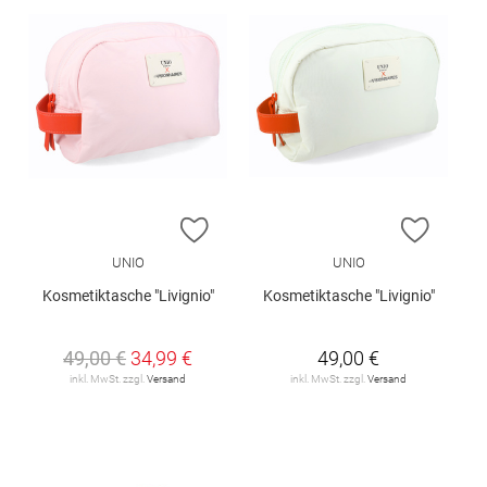
ZUR WUNSCHLISTE HINZUFÜGEN
ZUR W
UNIO
UNIO
Kosmetiktasche "Livignio"
Kosmetiktasche "Livignio"
49,00 €
34,99 €
49,00 €
inkl. MwSt. zzgl.
Versand
inkl. MwSt. zzgl.
Versand