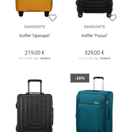
ZUR WUNSCHLISTE HINZUFÜGEN
ZUR W
SAMSONITE
SAMSONITE
Koffer "Upscape"
Koffer "Focus"
219,00 €
329,00 €
inkl. MwSt. zzgl.
Versand
inkl. MwSt. zzgl.
Versand
-16%