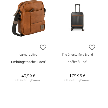
ZUR WUNSCHLISTE HINZUFÜGEN
ZUR W
camel active
The Chesterfield Brand
Umhängetasche "Laos"
Koffer "Zuna"
49,99 €
179,95 €
inkl. MwSt. zzgl.
Versand
inkl. MwSt. zzgl.
Versand