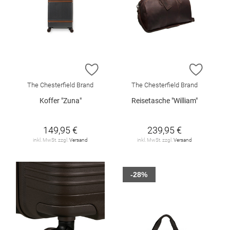
ZUR WUNSCHLISTE HINZUFÜGEN
ZUR W
The Chesterfield Brand
The Chesterfield Brand
Koffer "Zuna"
Reisetasche "William"
149,95 €
239,95 €
inkl. MwSt. zzgl.
Versand
inkl. MwSt. zzgl.
Versand
-28%