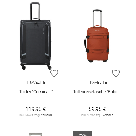
ZUR WUNSCHLISTE HINZUFÜGEN
ZUR W
TRAVELITE
TRAVELITE
Trolley "Corsiica L"
Rollenreisetasche "Bolonia S"
119,95 €
59,95 €
inkl. MwSt. zzgl.
Versand
inkl. MwSt. zzgl.
Versand
-23%