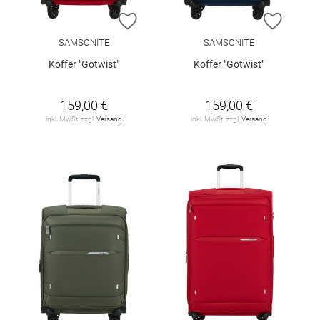
ZUR WUNSCHLISTE HINZUFÜGEN
ZUR W
SAMSONITE
SAMSONITE
Koffer "Gotwist"
Koffer "Gotwist"
159,00 €
159,00 €
inkl. MwSt. zzgl.
Versand
inkl. MwSt. zzgl.
Versand