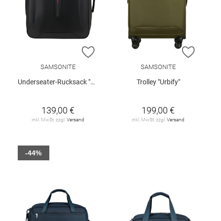
ZUR WUNSCHLISTE HINZUFÜGEN
ZUR W
SAMSONITE
SAMSONITE
Underseater-Rucksack "Ecodiver"
Trolley "Urbify"
139,00 €
199,00 €
inkl. MwSt. zzgl.
Versand
inkl. MwSt. zzgl.
Versand
-44%