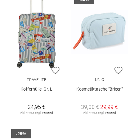
ZUR WUNSCHLISTE HINZUFÜGEN
ZUR W
TRAVELITE
UNIO
Kofferhülle, Gr. L
Kosmetiktasche "Brixen"
24,95 €
39,00 €
29,99 €
inkl. MwSt. zzgl.
Versand
inkl. MwSt. zzgl.
Versand
-29%