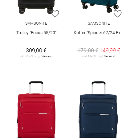
ZUR WUNSCHLISTE HINZUFÜGEN
ZUR W
SAMSONITE
SAMSONITE
Trolley "Focus 55/20"
Koffer "Spinner 67/24 Exp"
309,00 €
179,00 €
149,99 €
inkl. MwSt. zzgl.
Versand
inkl. MwSt. zzgl.
Versand