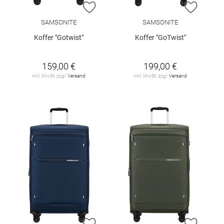
ZUR WUNSCHLISTE HINZUFÜGEN
ZUR W
SAMSONITE
SAMSONITE
Koffer "Gotwist"
Koffer "GoTwist"
159,00 €
199,00 €
inkl. MwSt. zzgl.
Versand
inkl. MwSt. zzgl.
Versand
ZUR WUNSCHLISTE HINZUFÜGEN
ZUR W