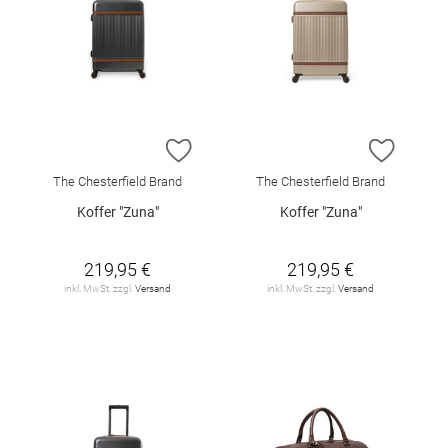
ZUR WUNSCHLISTE HINZUFÜGEN
ZUR W
The Chesterfield Brand
The Chesterfield Brand
Koffer "Zuna"
Koffer "Zuna"
219,95 €
219,95 €
inkl. MwSt. zzgl.
Versand
inkl. MwSt. zzgl.
Versand