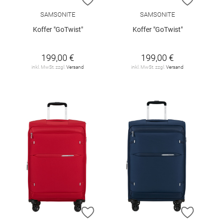
SAMSONITE
SAMSONITE
Koffer "GoTwist"
Koffer "GoTwist"
199,00 €
199,00 €
inkl. MwSt. zzgl.
Versand
inkl. MwSt. zzgl.
Versand
ZUR WUNSCHLISTE HINZUFÜGEN
ZUR W