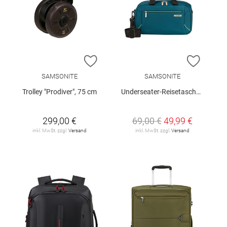
ZUR WUNSCHLISTE HINZUFÜGEN
ZUR W
SAMSONITE
SAMSONITE
Trolley "Prodiver", 75 cm
Underseater-Reisetasche "Base Breeze XS"
299,00 €
69,00 €
49,99 €
inkl. MwSt. zzgl.
Versand
inkl. MwSt. zzgl.
Versand