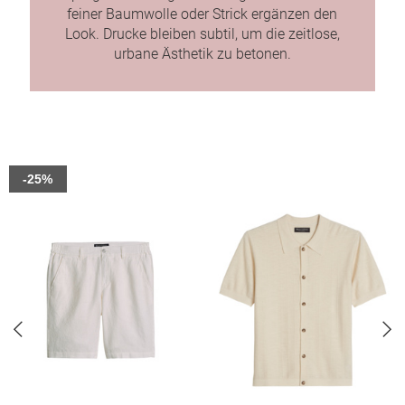
feiner Baumwolle oder Strick ergänzen den
Look. Drucke bleiben subtil, um die zeitlose,
urbane Ästhetik zu betonen.
-25%