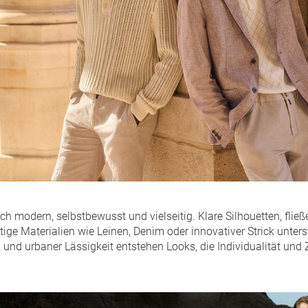
 modern, selbstbewusst und vielseitig. Klare Silhouetten, fließe
rtige Materialien wie Leinen, Denim oder innovativer Strick unte
nd urbaner Lässigkeit entstehen Looks, die Individualität und Z