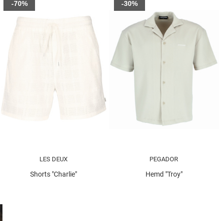
-70%
-30%
LES DEUX
PEGADOR
Shorts "Charlie"
Hemd "Troy"