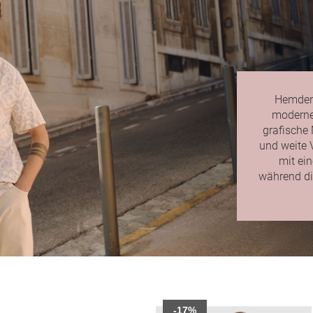
Hemden 
modernen
grafische 
und weite 
mit ei
während di
-17%