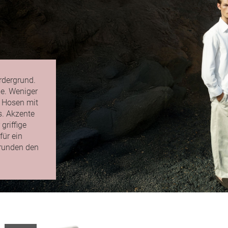
rdergrund.
le. Weniger
e Hosen mit
s. Akzente
griffige
für ein
 runden den