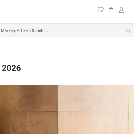
S
 2026