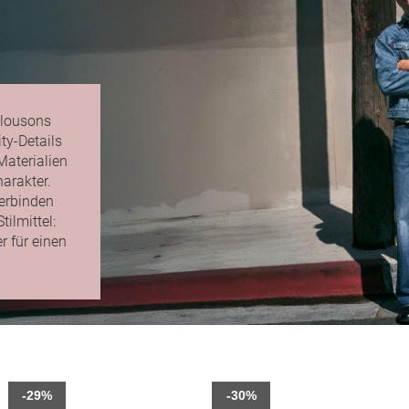
Blousons
ty-Details
Materialien
arakter.
erbinden
ilmittel:
r für einen
-29%
-30%