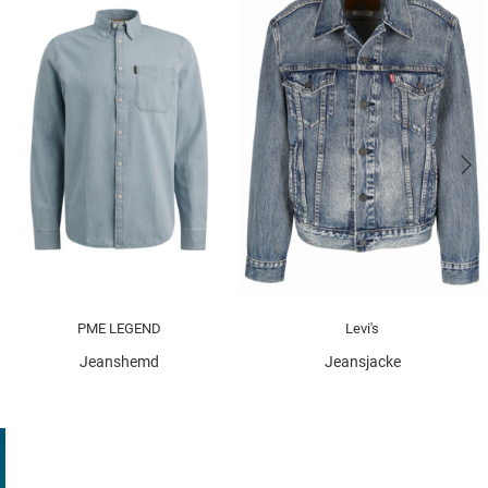
PME LEGEND
Levi's
Jeanshemd
Jeansjacke