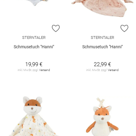
ZUR WUNSCHLISTE HINZUFÜGEN
ZU
STERNTALER
STERNTALER
Schmusetuch "Hanni"
Schmusetuch "Hanni"
19,99 €
22,99 €
inkl. MwSt. zzgl.
Versand
inkl. MwSt. zzgl.
Versand