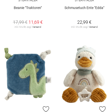
STERNTALER
STERNTALER
Beanie "Traktoren"
Schmusetuch Ente "Edda"
17,99 €
11,69 €
22,99 €
inkl. MwSt. zzgl.
Versand
inkl. MwSt. zzgl.
Versand
ZUR WUNSCHLISTE HINZUFÜGEN
ZU