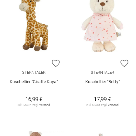
ZUR WUNSCHLISTE HINZUFÜGEN
ZU
STERNTALER
STERNTALER
Kuscheltier "Giraffe Kaya"
Kuscheltier "Betty"
16,99 €
17,99 €
inkl. MwSt. zzgl.
Versand
inkl. MwSt. zzgl.
Versand