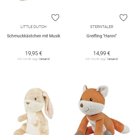
ZUR WUNSCHLISTE HINZUFÜGEN
ZU
LITTLE DUTCH
STERNTALER
Schmuckkästchen mit Musik
Greifling "Hanni"
19,95 €
14,99 €
inkl. MwSt. zzgl.
Versand
inkl. MwSt. zzgl.
Versand