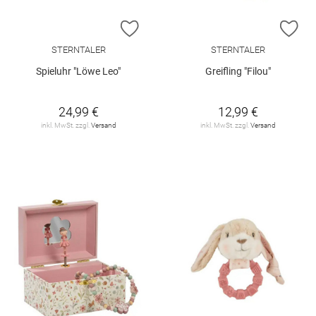
ZUR WUNSCHLISTE HINZUFÜGEN
ZU
STERNTALER
STERNTALER
Spieluhr "Löwe Leo"
Greifling "Filou"
24,99 €
12,99 €
inkl. MwSt. zzgl.
Versand
inkl. MwSt. zzgl.
Versand