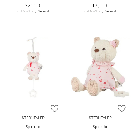
22,99 €
17,99 €
inkl. MwSt. zzgl.
Versand
inkl. MwSt. zzgl.
Versand
ZUR WUNSCHLISTE HINZUFÜGEN
ZU
STERNTALER
STERNTALER
Spieluhr
Spieluhr