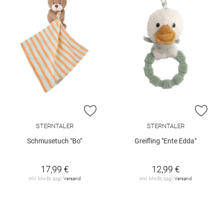
ZUR WUNSCHLISTE HINZUFÜGEN
ZU
STERNTALER
STERNTALER
Schmusetuch "Bo"
Greifling "Ente Edda"
17,99 €
12,99 €
inkl. MwSt. zzgl.
Versand
inkl. MwSt. zzgl.
Versand