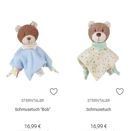
ZUR WUNSCHLISTE HINZUFÜGEN
ZU
STERNTALER
STERNTALER
Schmusetuch "Bob"
Schmusetuch
16,99 €
16,99 €