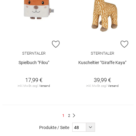
ZUR WUNSCHLISTE HINZUFÜGEN
ZU
STERNTALER
STERNTALER
Spielbuch "Filou"
Kuscheltier "Giraffe Kaya"
17,99 €
39,99 €
inkl. MwSt. zzgl.
Versand
inkl. MwSt. zzgl.
Versand
Seite
Du
Seite
1
2
Seite
Weiter
liest
Produkte / Seite
gerade