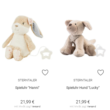
ZUR WUNSCHLISTE HINZUFÜGEN
ZU
STERNTALER
STERNTALER
Spieluhr "Hanni"
Spieluhr Hund "Lucky"
21,99 €
21,99 €
inkl. MwSt. zzgl.
Versand
inkl. MwSt. zzgl.
Versand