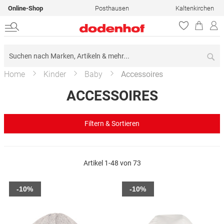
Online-Shop
Posthausen
Kaltenkirchen
Su
Home
Kinder
Baby
Accessoires
ACCESSOIRES
Filtern & Sortieren
Artikel
1
-
48
von
73
-10%
-10%