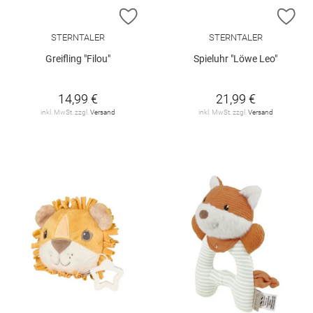
ZUR WUNSCHLISTE HINZUFÜGEN
ZU
STERNTALER
STERNTALER
Greifling "Filou"
Spieluhr "Löwe Leo"
14,99 €
21,99 €
inkl. MwSt. zzgl.
Versand
inkl. MwSt. zzgl.
Versand