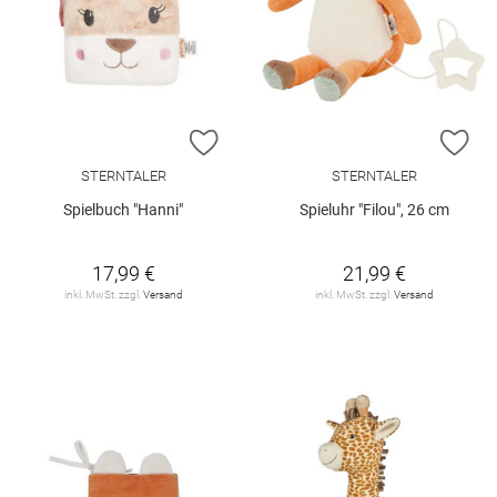
ZUR WUNSCHLISTE HINZUFÜGEN
ZU
STERNTALER
STERNTALER
Spielbuch "Hanni"
Spieluhr "Filou", 26 cm
17,99 €
21,99 €
inkl. MwSt. zzgl.
Versand
inkl. MwSt. zzgl.
Versand