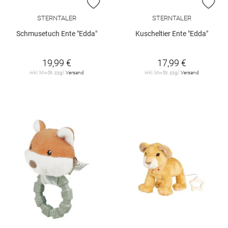
ZUR WUNSCHLISTE HINZUFÜGEN
ZU
STERNTALER
STERNTALER
Schmusetuch Ente "Edda"
Kuscheltier Ente "Edda"
19,99 €
17,99 €
inkl. MwSt. zzgl.
Versand
inkl. MwSt. zzgl.
Versand