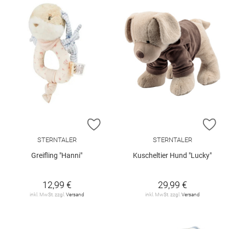
ZUR WUNSCHLISTE HINZUFÜGEN
ZU
STERNTALER
STERNTALER
Greifling "Hanni"
Kuscheltier Hund "Lucky"
12,99 €
29,99 €
inkl. MwSt. zzgl.
Versand
inkl. MwSt. zzgl.
Versand