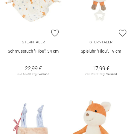
ZUR WUNSCHLISTE HINZUFÜGEN
ZU
STERNTALER
STERNTALER
Schmusetuch "Filou", 34 cm
Spieluhr "Filou", 19 cm
22,99 €
17,99 €
inkl. MwSt. zzgl.
Versand
inkl. MwSt. zzgl.
Versand