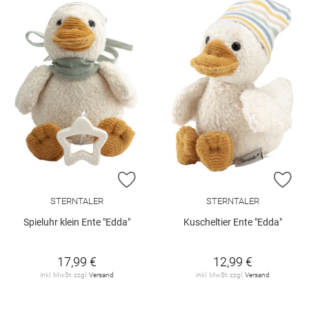
ZUR WUNSCHLISTE HINZUFÜGEN
ZU
STERNTALER
STERNTALER
Spieluhr klein Ente "Edda"
Kuscheltier Ente "Edda"
17,99 €
12,99 €
inkl. MwSt. zzgl.
Versand
inkl. MwSt. zzgl.
Versand