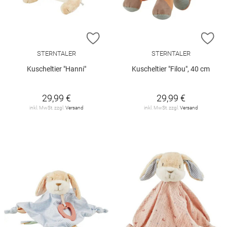
ZUR WUNSCHLISTE HINZUFÜGEN
ZU
STERNTALER
STERNTALER
Kuscheltier "Hanni"
Kuscheltier "Filou", 40 cm
29,99 €
29,99 €
inkl. MwSt. zzgl.
Versand
inkl. MwSt. zzgl.
Versand