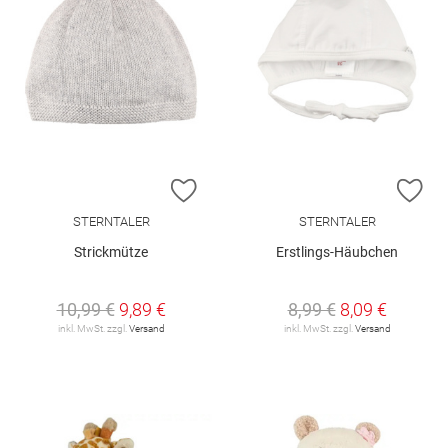
ZUR WUNSCHLISTE HINZUFÜGEN
ZU
STERNTALER
STERNTALER
Strickmütze
Erstlings-Häubchen
10,99 €
9,89 €
8,99 €
8,09 €
inkl. MwSt. zzgl.
Versand
inkl. MwSt. zzgl.
Versand