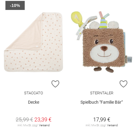
-10%
ZUR WUNSCHLISTE HINZUFÜGEN
ZU
STACCATO
STERNTALER
Decke
Spielbuch "Familie Bär"
25,99 €
23,39 €
17,99 €
inkl. MwSt. zzgl.
Versand
inkl. MwSt. zzgl.
Versand