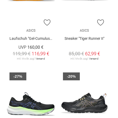
ZUR WUNSCHLISTE HINZUFÜGEN
ZUR W
ASICS
ASICS
Laufschuh "Gel-Cumulus 28"
Sneaker "Tiger Runner II"
UVP
160,00 €
119,99 €
116,99 €
85,00 €
62,99 €
inkl. MwSt. zzgl.
Versand
inkl. MwSt. zzgl.
Versand
-27%
-20%