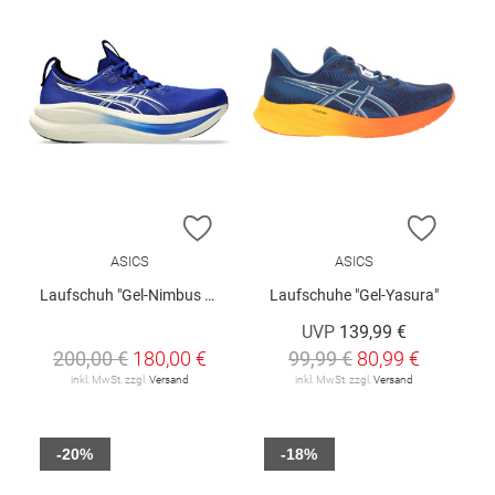
ZUR WUNSCHLISTE HINZUFÜGEN
ZUR W
ASICS
ASICS
Laufschuh "Gel-Nimbus 28"
Laufschuhe "Gel-Yasura"
UVP
139,99 €
200,00 €
180,00 €
99,99 €
80,99 €
inkl. MwSt. zzgl.
Versand
inkl. MwSt. zzgl.
Versand
-20%
-18%