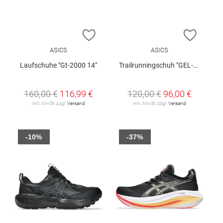
ZUR WUNSCHLISTE HINZUFÜGEN
ZUR W
ASICS
ASICS
Laufschuhe "Gt-2000 14"
Trailrunningschuh "GEL-Sonoma 8 GTX"
160,00 €
116,99 €
120,00 €
96,00 €
inkl. MwSt. zzgl.
Versand
inkl. MwSt. zzgl.
Versand
-10%
-37%