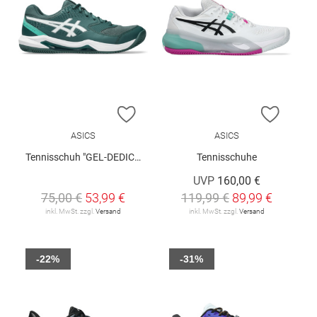
ZUR WUNSCHLISTE HINZUFÜGEN
ZUR W
ASICS
ASICS
Tennisschuh "GEL-DEDICATE 8 CLAY"
Tennisschuhe
UVP
160,00 €
75,00 €
53,99 €
119,99 €
89,99 €
inkl. MwSt. zzgl.
Versand
inkl. MwSt. zzgl.
Versand
-22%
-31%