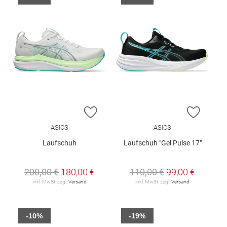
ZUR WUNSCHLISTE HINZUFÜGEN
ZUR W
ASICS
ASICS
Laufschuh
Laufschuh "Gel Pulse 17"
200,00 €
180,00 €
110,00 €
99,00 €
inkl. MwSt. zzgl.
Versand
inkl. MwSt. zzgl.
Versand
-10%
-19%