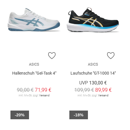
ZUR WUNSCHLISTE HINZUFÜGEN
ZUR W
ASICS
ASICS
Hallenschuh "Gel-Task 4"
Laufschuhe "GT-1000 14"
UVP
130,00 €
90,00 €
71,99 €
109,99 €
89,99 €
inkl. MwSt. zzgl.
Versand
inkl. MwSt. zzgl.
Versand
-20%
-18%