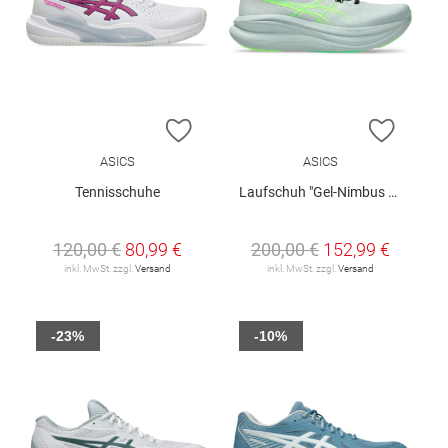
ZUR WUNSCHLISTE HINZUFÜGEN
ZUR W
ASICS
ASICS
Tennisschuhe
Laufschuh "Gel-Nimbus 28"
120,00 €
80,99 €
200,00 €
152,99 €
inkl. MwSt. zzgl.
Versand
inkl. MwSt. zzgl.
Versand
-23%
-10%