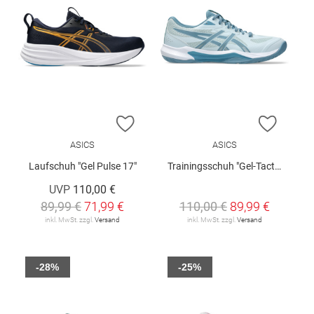
ZUR WUNSCHLISTE HINZUFÜGEN
ZUR W
ASICS
ASICS
Laufschuh "Gel Pulse 17"
Trainingsschuh "Gel-Tactic 13"
UVP
110,00 €
89,99 €
71,99 €
110,00 €
89,99 €
inkl. MwSt. zzgl.
Versand
inkl. MwSt. zzgl.
Versand
-28%
-25%