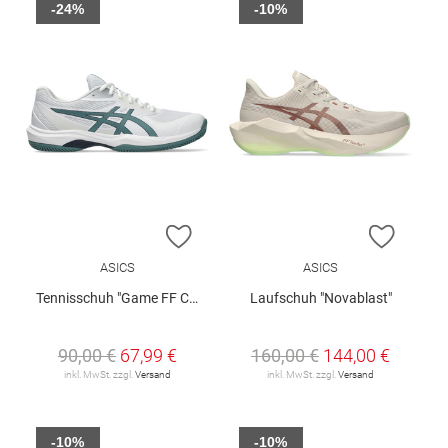
-24%
-10%
ZUR WUNSCHLISTE HINZUFÜGEN
ZUR W
ASICS
ASICS
Tennisschuh "Game FF Clay /Oc"
Laufschuh "Novablast"
90,00 €
67,99 €
160,00 €
144,00 €
inkl. MwSt. zzgl.
Versand
inkl. MwSt. zzgl.
Versand
-10%
-10%