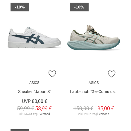
-10%
-10%
ZUR WUNSCHLISTE HINZUFÜGEN
ZUR W
ASICS
ASICS
Sneaker "Japan S"
Laufschuh "Gel-Cumulus 28"
UVP
80,00 €
59,99 €
53,99 €
150,00 €
135,00 €
inkl. MwSt. zzgl.
Versand
inkl. MwSt. zzgl.
Versand