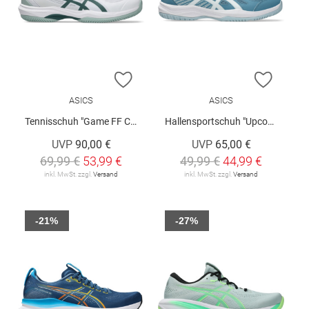
ZUR WUNSCHLISTE HINZUFÜGEN
ZUR W
ASICS
ASICS
Tennisschuh "Game FF Clay /Oc"
Hallensportschuh "Upcourt 6"
UVP
90,00 €
UVP
65,00 €
69,99 €
53,99 €
49,99 €
44,99 €
inkl. MwSt. zzgl.
Versand
inkl. MwSt. zzgl.
Versand
-21%
-27%