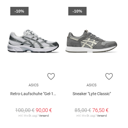
-10%
-10%
ZUR WUNSCHLISTE HINZUFÜGEN
ZUR W
ASICS
ASICS
Retro-Laufschuhe "Gel-1130"
Sneaker "Lyte Classic"
100,00 €
90,00 €
85,00 €
76,50 €
inkl. MwSt. zzgl.
Versand
inkl. MwSt. zzgl.
Versand