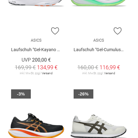
ZUR WUNSCHLISTE HINZUFÜGEN
ZUR W
ASICS
ASICS
Laufschuh "Gel-Kayano 32"
Laufschuh "Gel-Cumulus 28"
UVP
200,00 €
169,99 €
134,99 €
160,00 €
116,99 €
inkl. MwSt. zzgl.
Versand
inkl. MwSt. zzgl.
Versand
-3%
-26%