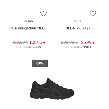
ZUR WUNSCHLISTE HINZUFÜGEN
ZUR W
ASICS
ASICS
Trailrunningschuh "GEL-Sonoma 8 GTX"
GEL-NIMBUS 27
120,00 €
108,00 €
200,00 €
125,99 €
inkl. MwSt. zzgl.
Versand
inkl. MwSt. zzgl.
Versand
-10%