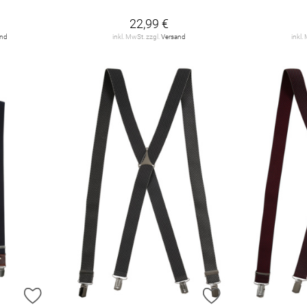
22,99 €
and
inkl. MwSt. zzgl.
Versand
inkl.
ZUR WUNSCHLISTE HINZUFÜGEN
ZUR WUNSCHLIST