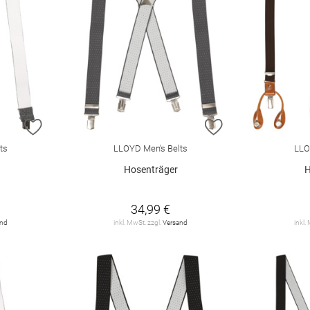
ZUR WUNSCHLISTE HINZUFÜGEN
ZUR WUNSCHLIST
ts
LLOYD Men's Belts
LLO
Hosenträger
H
34,99 €
and
inkl. MwSt. zzgl.
Versand
inkl.