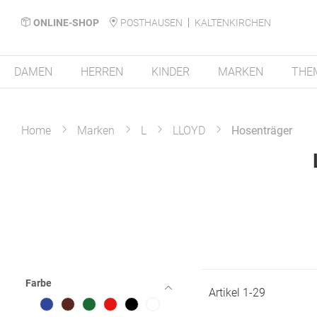
ONLINE-SHOP
POSTHAUSEN
KALTENKIRCHEN
DAMEN
HERREN
KINDER
MARKEN
THE
Home
Marken
L
LLOYD
Hosenträger
Farbe
Artikel
1
-
29