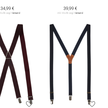
34,99 €
39,99 €
 MwSt. zzgl.
Versand
inkl. MwSt. zzgl.
Versand
E HINZUFÜGEN
ZUR WUNSCHLISTE HINZUFÜGEN
ZUR W