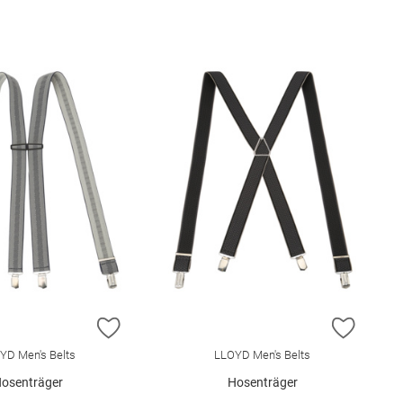
E HINZUFÜGEN
ZUR WUNSCHLISTE HINZUFÜGEN
ZUR W
YD Men's Belts
LLOYD Men's Belts
osenträger
Hosenträger