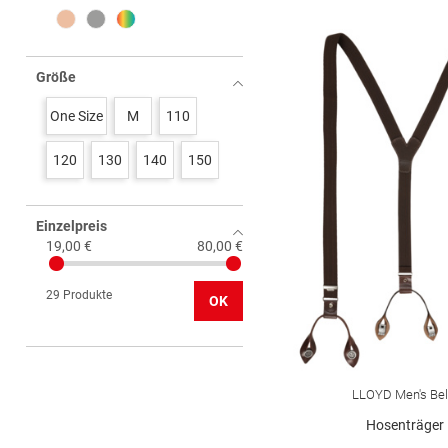
Größe
One Size
M
110
120
130
140
150
Einzelpreis
19,00 €
80,00 €
29 Produkte
OK
LLOYD Men's Bel
Hosenträger