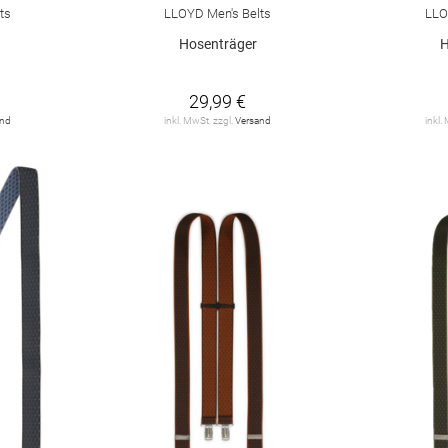
ts
LLOYD Men's Belts
LLO
Hosenträger
H
29,99 €
and
inkl. MwSt. zzgl.
Versand
inkl.