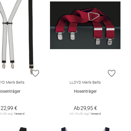
E HINZUFÜGEN
ZUR WUNSCHLISTE HINZUFÜGEN
ZUR W
YD Men's Belts
LLOYD Men's Belts
osenträger
Hosenträger
22,99 €
Ab
29,95 €
 MwSt. zzgl.
Versand
inkl. MwSt. zzgl.
Versand