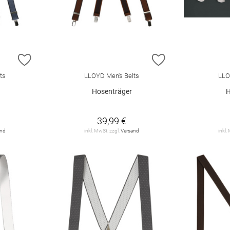
ZUR WUNSCHLISTE HINZUFÜGEN
ZUR WUNSCHLIST
ts
LLOYD Men's Belts
LLO
Hosenträger
H
39,99 €
and
inkl. MwSt. zzgl.
Versand
inkl.