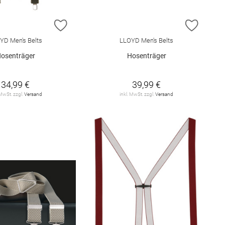
E HINZUFÜGEN
ZUR WUNSCHLISTE HINZUFÜGEN
ZUR W
YD Men's Belts
LLOYD Men's Belts
osenträger
Hosenträger
34,99 €
39,99 €
 MwSt. zzgl.
Versand
inkl. MwSt. zzgl.
Versand