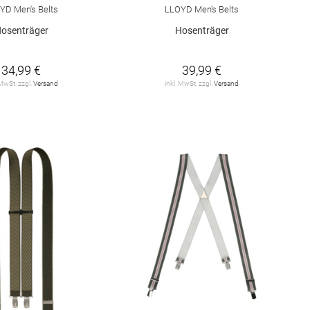
YD Men's Belts
LLOYD Men's Belts
osenträger
Hosenträger
34,99 €
39,99 €
 MwSt. zzgl.
Versand
inkl. MwSt. zzgl.
Versand