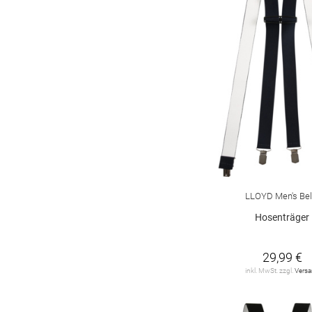
LLOYD Men's Bel
Hosenträger
29,99 €
inkl. MwSt. zzgl.
Vers