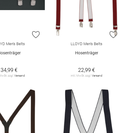
E HINZUFÜGEN
ZUR WUNSCHLISTE HINZUFÜGEN
ZUR W
YD Men's Belts
LLOYD Men's Belts
osenträger
Hosenträger
34,99 €
22,99 €
 MwSt. zzgl.
Versand
inkl. MwSt. zzgl.
Versand