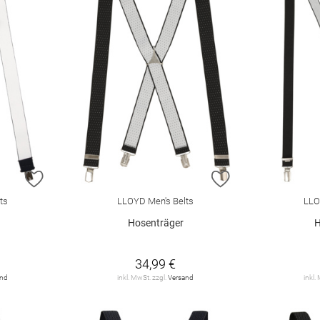
ZUR WUNSCHLISTE HINZUFÜGEN
ZUR WUNSCHLIST
ts
LLOYD Men's Belts
LLO
Hosenträger
H
34,99 €
and
inkl. MwSt. zzgl.
Versand
inkl.