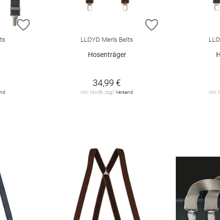
ZUR WUNSCHLISTE HINZUFÜGEN
ZUR WUNSCHLIST
ts
LLOYD Men's Belts
LLO
Hosenträger
H
34,99 €
and
inkl. MwSt. zzgl.
Versand
inkl.