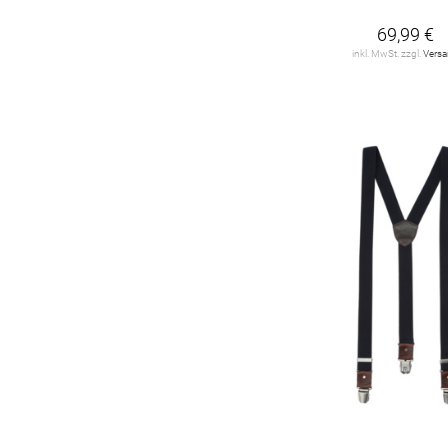
69,99 €
inkl. MwSt. zzgl.
Vers