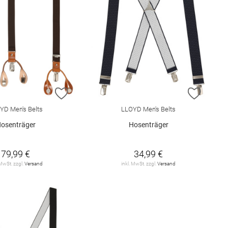
E HINZUFÜGEN
ZUR WUNSCHLISTE HINZUFÜGEN
ZUR W
YD Men's Belts
LLOYD Men's Belts
osenträger
Hosenträger
79,99 €
34,99 €
 MwSt. zzgl.
Versand
inkl. MwSt. zzgl.
Versand