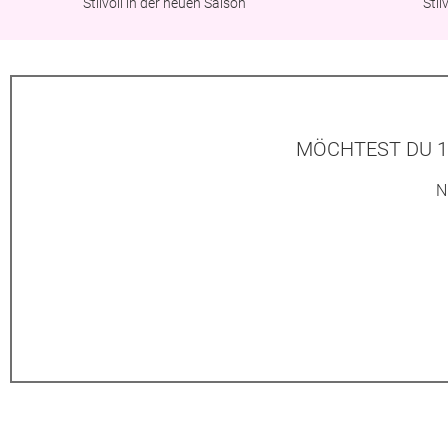
Stilvoll in der neuen Saison
Sti
MÖCHTEST DU 1
N