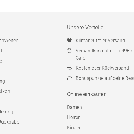
Unsere Vorteile
enWelten
Klimaneutraler Versand
d
Versandkostenfrei ab 49€ 
Card
e
Kostenloser Rückversand
Bonuspunkte auf deine Bes
ung
xikon
Online einkaufen
Damen
ferung
Herren
Rückgabe
Kinder