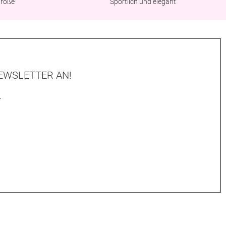
Größe
Sportlich und elegant
EWSLETTER AN!
.