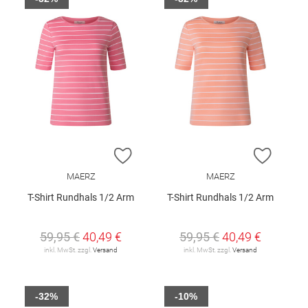
ZUR WUNSCHLISTE HINZUFÜGEN
ZUR W
MAERZ
MAERZ
T-Shirt Rundhals 1/2 Arm
T-Shirt Rundhals 1/2 Arm
59,95 €
40,49 €
59,95 €
40,49 €
inkl. MwSt. zzgl.
Versand
inkl. MwSt. zzgl.
Versand
-32%
-10%