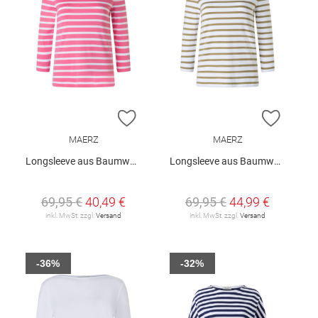
ZUR WUNSCHLISTE HINZUFÜGEN
ZUR W
MAERZ
MAERZ
Longsleeve aus Baumwolle
Longsleeve aus Baumwolle
69,95 €
40,49 €
69,95 €
44,99 €
inkl. MwSt. zzgl.
Versand
inkl. MwSt. zzgl.
Versand
-36%
-32%