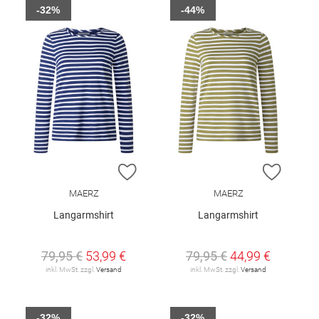
-32%
-44%
ZUR WUNSCHLISTE HINZUFÜGEN
ZUR W
MAERZ
MAERZ
Langarmshirt
Langarmshirt
79,95 €
53,99 €
79,95 €
44,99 €
inkl. MwSt. zzgl.
Versand
inkl. MwSt. zzgl.
Versand
-32%
-32%