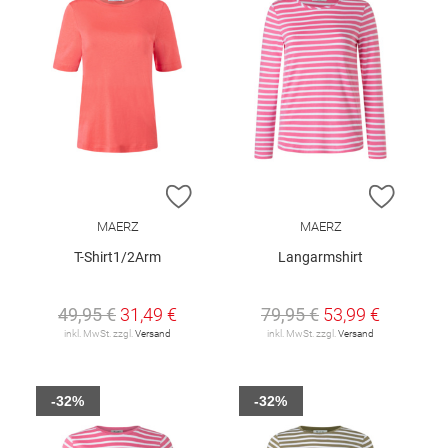
ZUR WUNSCHLISTE HINZUFÜGEN
ZUR W
MAERZ
MAERZ
T-Shirt1/2Arm
Langarmshirt
49,95 €
31,49 €
79,95 €
53,99 €
inkl. MwSt. zzgl.
Versand
inkl. MwSt. zzgl.
Versand
-32%
-32%