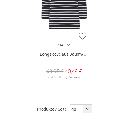
ZUR WUNSCHLISTE H
MAERZ
Longsleeve aus Baumwolle
69,95 €
40,49 €
inkl. MwSt. zzgl.
Versand
Produkte / Seite