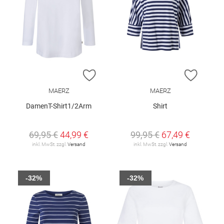
ZUR WUNSCHLISTE HINZUFÜGEN
ZUR W
MAERZ
MAERZ
DamenT-Shirt1/2Arm
Shirt
69,95 €
44,99 €
99,95 €
67,49 €
inkl. MwSt. zzgl.
Versand
inkl. MwSt. zzgl.
Versand
-32%
-32%