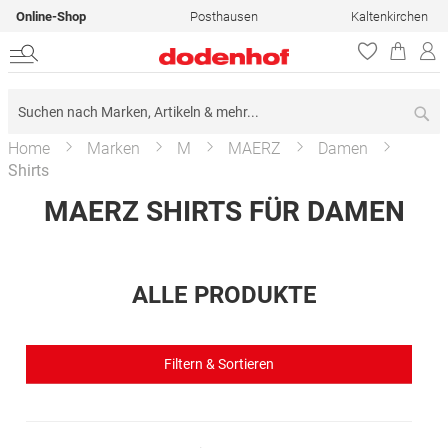
Online-Shop
Posthausen
Kaltenkirchen
Su
Home
Marken
M
MAERZ
Damen
Shirts
MAERZ SHIRTS FÜR DAMEN
ALLE PRODUKTE
Filtern & Sortieren