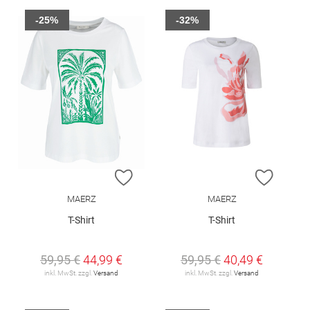
-25%
-32%
ZUR WUNSCHLISTE HINZUFÜGEN
ZUR W
MAERZ
MAERZ
T-Shirt
T-Shirt
59,95 €
44,99 €
59,95 €
40,49 €
inkl. MwSt. zzgl.
Versand
inkl. MwSt. zzgl.
Versand