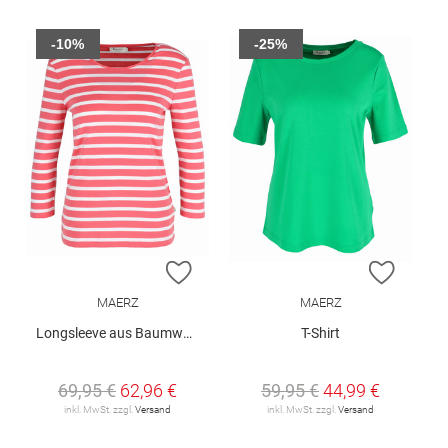
-10%
-25%
ZUR WUNSCHLISTE HINZUFÜGEN
ZUR W
MAERZ
MAERZ
Longsleeve aus Baumwolle
T-Shirt
69,95 €
62,96 €
59,95 €
44,99 €
inkl. MwSt. zzgl.
Versand
inkl. MwSt. zzgl.
Versand