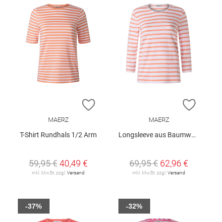
ZUR WUNSCHLISTE HINZUFÜGEN
ZUR W
MAERZ
MAERZ
T-Shirt Rundhals 1/2 Arm
Longsleeve aus Baumwolle
59,95 €
40,49 €
69,95 €
62,96 €
inkl. MwSt. zzgl.
Versand
inkl. MwSt. zzgl.
Versand
-37%
-32%