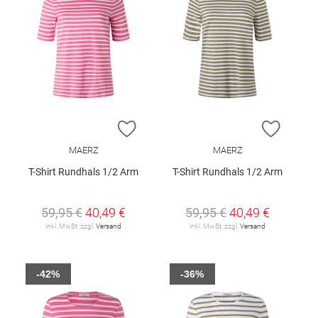
ZUR WUNSCHLISTE HINZUFÜGEN
ZUR W
MAERZ
MAERZ
T-Shirt Rundhals 1/2 Arm
T-Shirt Rundhals 1/2 Arm
59,95 €
40,49 €
59,95 €
40,49 €
inkl. MwSt. zzgl.
Versand
inkl. MwSt. zzgl.
Versand
-42%
-36%