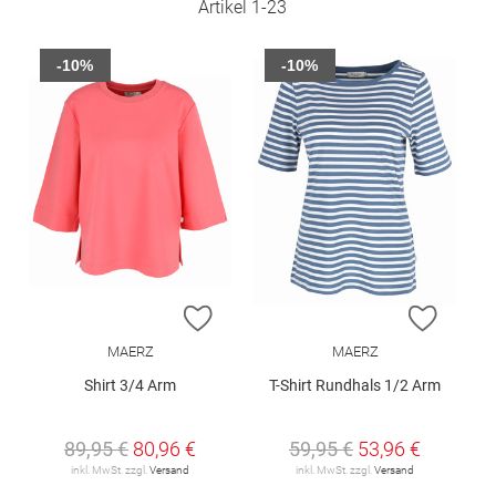
Artikel
1
-
23
-10%
-10%
ZUR WUNSCHLISTE HINZUFÜGEN
ZUR W
MAERZ
MAERZ
Shirt 3/4 Arm
T-Shirt Rundhals 1/2 Arm
89,95 €
80,96 €
59,95 €
53,96 €
inkl. MwSt. zzgl.
Versand
inkl. MwSt. zzgl.
Versand