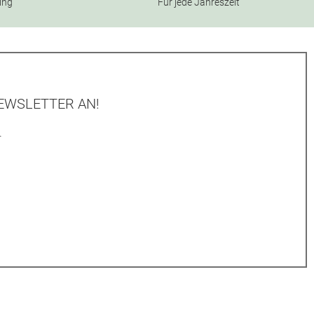
ning
Für jede Jahreszeit
EWSLETTER AN!
.