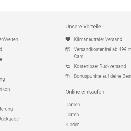
Unsere Vorteile
enWelten
Klimaneutraler Versand
d
Versandkostenfrei ab 49€ 
Card
e
Kostenloser Rückversand
Bonuspunkte auf deine Bes
ung
xikon
Online einkaufen
Damen
ferung
Herren
Rückgabe
Kinder