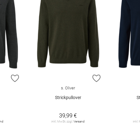
ZUR WUNSCHLISTE HINZUFÜGEN
ZUR WUNSCHLIST
s. Oliver
Strickpullover
S
39,99 €
and
inkl. MwSt. zzgl.
Versand
inkl.