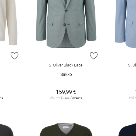
ZUR WUNSCHLISTE HINZUFÜGEN
ZUR WUNSCHLIST
S. Oliver Black Label
S. O
Sakko
159,99 €
and
inkl. MwSt. zzgl.
Versand
inkl.