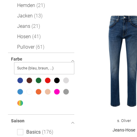
Hemden
21
Jacken
13
Jeans
21
Hosen
41
Pullover
61
Shirts
89
Farbe
Sakkos
13
Anzüge
25
Wäsche
20
Westen
2
s. Oliver
Saison
Jeans-Hose
Basics
176