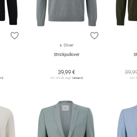
ZUR WUNSCHLISTE HINZUFÜGEN
ZUR WUNSCHLIST
s. Oliver
Strickpullover
S
39,99 €
39,9
and
inkl. MwSt. zzgl.
Versand
inkl.