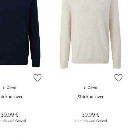
E HINZUFÜGEN
ZUR WUNSCHLISTE HINZUFÜGEN
ZUR W
s. Oliver
s. Oliver
trickpullover
Strickpullover
39,99 €
39,99 €
 MwSt. zzgl.
Versand
inkl. MwSt. zzgl.
Versand