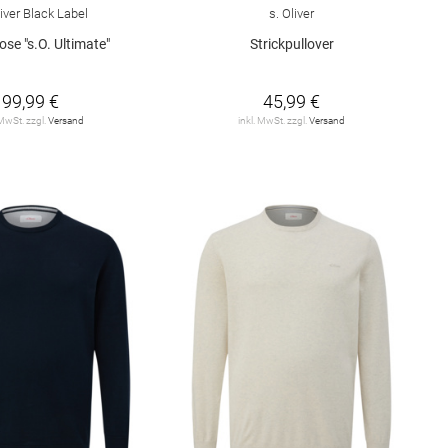
liver Black Label
s. Oliver
se "s.O. Ultimate"
Strickpullover
99,99 €
45,99 €
 MwSt. zzgl.
Versand
inkl. MwSt. zzgl.
Versand