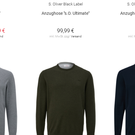
S. Oliver Black Label
S. O
"
Anzughose "s.O. Ultimate"
Anzugho
9 €
99,99 €
and
inkl. MwSt. zzgl.
Versand
inkl.