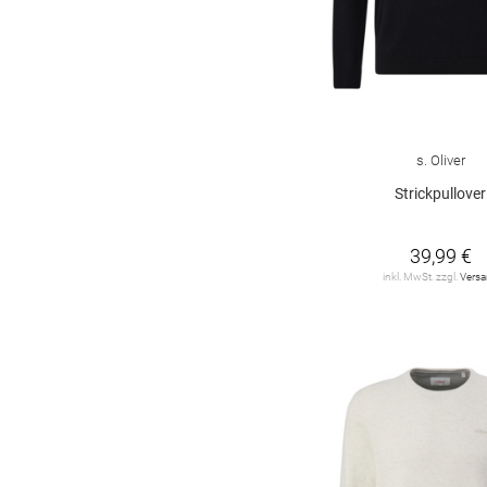
95 cm
98
100
102
105
110
160
s. Oliver
Strickpullover
39,99 €
inkl. MwSt. zzgl.
Vers