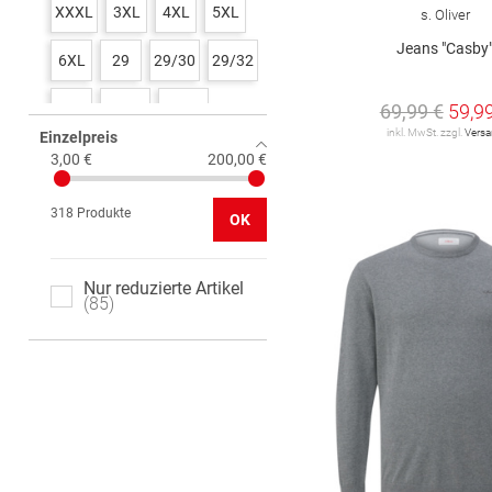
XXXL
3XL
4XL
5XL
s. Oliver
Jeans "Casby
6XL
29
29/30
29/32
69,99 €
59,9
30
30/30
30/32
inkl. MwSt. zzgl.
Vers
Einzelpreis
30/34
31
31/30
3,00 €
200,00 €
31/32
31/34
32
318 Produkte
OK
32/30
32/32
32/34
Nur reduzierte Artikel
33
85
33/30
33/32
33/34
34
34/30
34/32
34/34
35/38
36
36/30
36/32