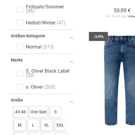
Frühjahr/Sommer
59,99 €
96
inkl. MwSt. zzgl.
Vers
Herbst/Winter
47
Größen Kategorie
-14%
Normal
313
Marke
S. Oliver Black Label
53
s. Oliver
265
Größe
43-46
One Size
S
M
L
XL
XXL