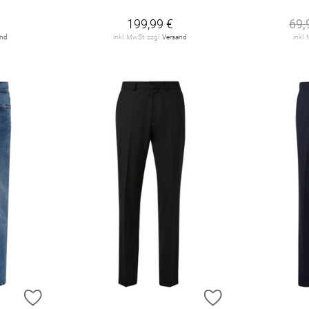
199,99 €
69,
and
inkl. MwSt. zzgl.
Versand
inkl.
ZUR WUNSCHLISTE HINZUFÜGEN
ZUR WUNSCHLIST