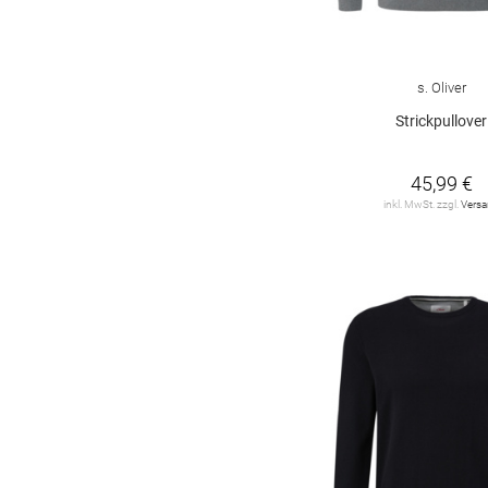
36/34
38
38/30
38/32
38/34
39-42
s. Oliver
40
40/30
40/32
Strickpullover
40/34
42
42/30
45,99 €
42/32
42/34
44
inkl. MwSt. zzgl.
Vers
44/30
44/32
44/34
46
46/30
46/32
46/34
47-49
48
48/30
48/32
48/34
50
52
54
56
85
88
90
94