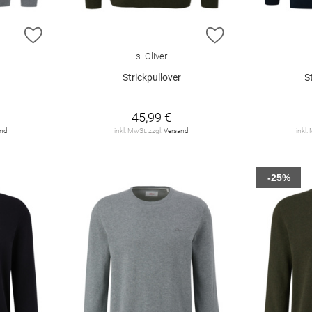
ZUR WUNSCHLISTE HINZUFÜGEN
ZUR WUNSCHLIST
s. Oliver
Strickpullover
S
45,99 €
and
inkl. MwSt. zzgl.
Versand
inkl.
-25%