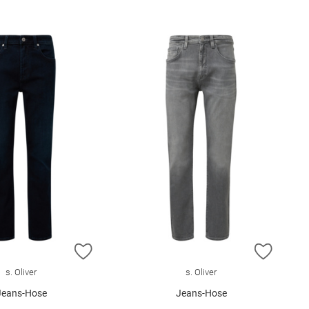
E HINZUFÜGEN
ZUR WUNSCHLISTE HINZUFÜGEN
ZUR W
s. Oliver
s. Oliver
Jeans-Hose
Jeans-Hose