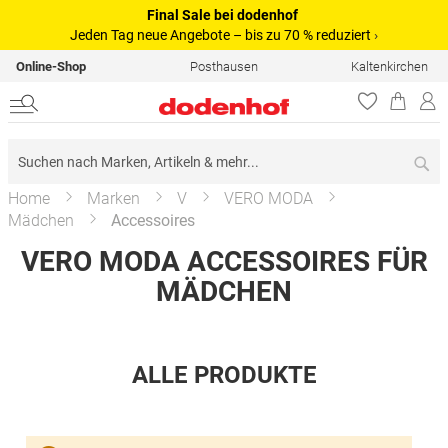
Final Sale bei dodenhof
Jeden Tag neue Angebote – bis zu 70 % reduziert
›
Online-Shop
Posthausen
Kaltenkirchen
Su
Home
Marken
V
VERO MODA
Mädchen
Accessoires
VERO MODA ACCESSOIRES FÜR
MÄDCHEN
ALLE PRODUKTE