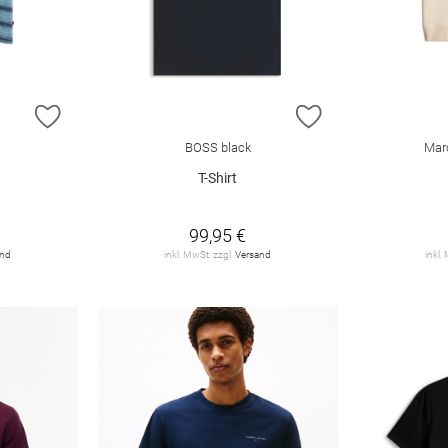
ZUR WUNSCHLISTE HINZUFÜGEN
ZUR WUNSCHLIST
BOSS black
Mar
T-Shirt
99,95 €
and
inkl. MwSt. zzgl.
Versand
inkl.