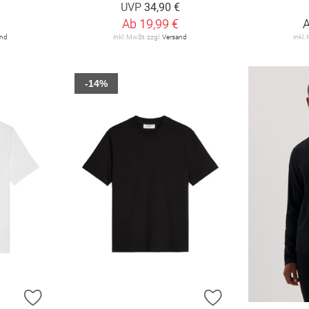
UVP
34,90 €
Ab
19,99 €
and
inkl. MwSt. zzgl.
Versand
inkl.
-14%
ZUR WUNSCHLISTE HINZUFÜGEN
ZUR WUNSCHLIST