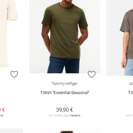
ZUR WUNSCHLISTE HINZUFÜGEN
ZUR WUNSCHLIST
Tommy Hilfiger
A
T-Shirt "Essential Seasonal"
T-
€
9 €
39,90 €
and
inkl. MwSt. zzgl.
Versand
inkl.