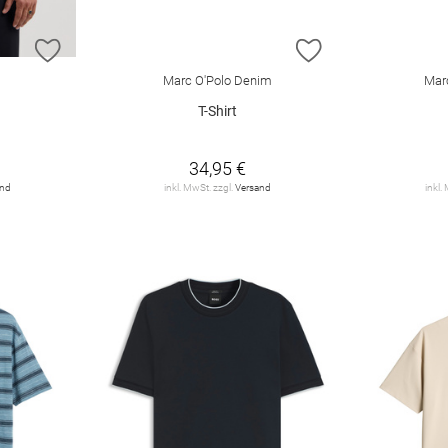
ZUR WUNSCHLISTE HINZUFÜGEN
ZUR WUNSCHLIST
Marc O'Polo Denim
Mar
T-Shirt
34,95 €
and
inkl. MwSt. zzgl.
Versand
inkl.