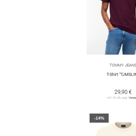
TOMMY JEAN
T-Shirt "TJMSLI
29,90 €
inkl. MwSt. zzgl.
Vers
-14%