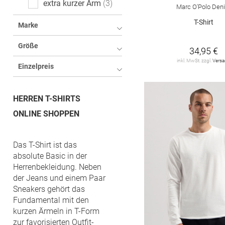
extra kurzer Arm
3
Marc O'Polo Den
T-Shirt
Marke
Größe
34,95 €
inkl. MwSt. zzgl.
Vers
Einzelpreis
HERREN T-SHIRTS
ONLINE SHOPPEN
Das T-Shirt ist das
absolute Basic in der
Herrenbekleidung. Neben
der Jeans und einem Paar
Sneakers gehört das
Fundamental mit den
kurzen Ärmeln in T-Form
zur favorisierten Outfit-