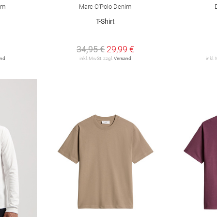
im
Marc O'Polo Denim
T-Shirt
34,95 €
29,99 €
and
inkl. MwSt. zzgl.
Versand
inkl.