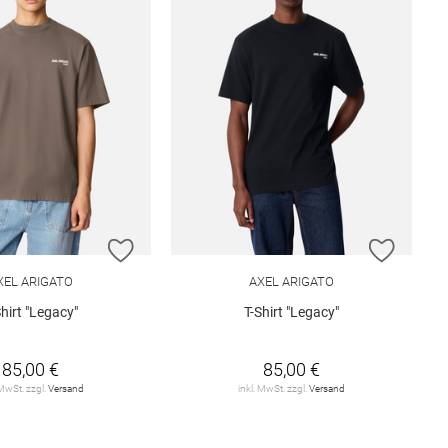
E HINZUFÜGEN
ZUR WUNSCHLISTE HINZUFÜGEN
ZUR W
XEL ARIGATO
AXEL ARIGATO
Shirt "Legacy"
T-Shirt "Legacy"
85,00 €
85,00 €
 MwSt. zzgl.
Versand
inkl. MwSt. zzgl.
Versand