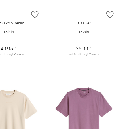
E HINZUFÜGEN
ZUR WUNSCHLISTE HINZUFÜGEN
ZUR W
c O'Polo Denim
s. Oliver
T-Shirt
T-Shirt
49,95 €
25,99 €
 MwSt. zzgl.
Versand
inkl. MwSt. zzgl.
Versand