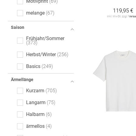
Motivprint
69
119,95 €
melange
67
inkl. MwSt. zzgl.
Vers
gestreift
41
Saison
Mottoprint
12
Frühjahr/Sommer
373
floral
5
Herbst/Winter
256
gemustert
5
Basics
249
Denim
2
Ärmellänge
Fischgrätmuster
2
Kurzarm
705
Color-Blocking
1
Langarm
75
Tartan
1
Halbarm
6
Used-Effekte
1
ärmellos
4