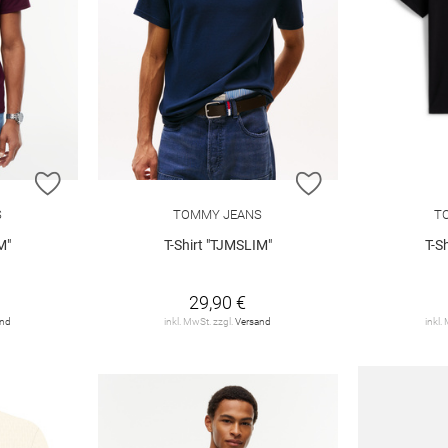
ZUR WUNSCHLISTE HINZUFÜGEN
ZUR WUNSCHLIST
S
TOMMY JEANS
T
M"
T-Shirt "TJMSLIM"
T-S
29,90 €
and
inkl. MwSt. zzgl.
Versand
inkl.