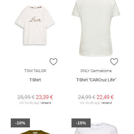
ZUR WUNSCHLISTE HINZUFÜGEN
ZUR W
TOM TAILOR
ONLY Carmakoma
T-Shirt
T-Shirt "CARCruz Life"
25,99 €
23,39 €
24,99 €
22,49 €
inkl. MwSt. zzgl.
Versand
inkl. MwSt. zzgl.
Versand
-10%
-10%