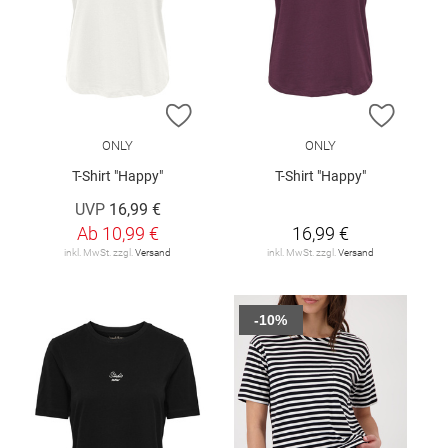
ZUR WUNSCHLISTE HINZUFÜGEN
ZUR W
ONLY
ONLY
T-Shirt "Happy"
T-Shirt "Happy"
UVP
16,99 €
Ab
10,99 €
16,99 €
inkl. MwSt. zzgl.
Versand
inkl. MwSt. zzgl.
Versand
-10%