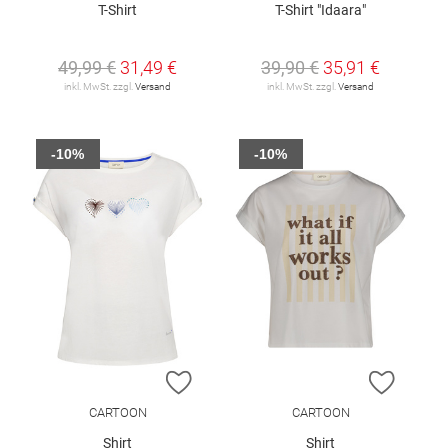
T-Shirt
T-Shirt "Idaara"
49,99 €
31,49 €
39,90 €
35,91 €
inkl. MwSt. zzgl.
Versand
inkl. MwSt. zzgl.
Versand
-10%
-10%
ZUR WUNSCHLISTE HINZUFÜGEN
ZUR W
CARTOON
CARTOON
Shirt
Shirt