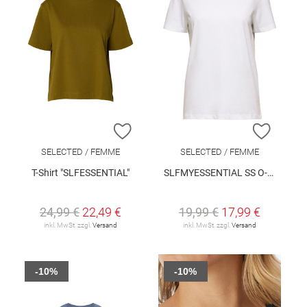
ZUR WUNSCHLISTE HINZUFÜGEN
ZUR W
SELECTED / FEMME
SELECTED / FEMME
T-Shirt "SLFESSENTIAL"
SLFMYESSENTIAL SS O-NECK TEE NOOS
24,99 €
22,49 €
19,99 €
17,99 €
inkl. MwSt. zzgl.
Versand
inkl. MwSt. zzgl.
Versand
-10%
-10%