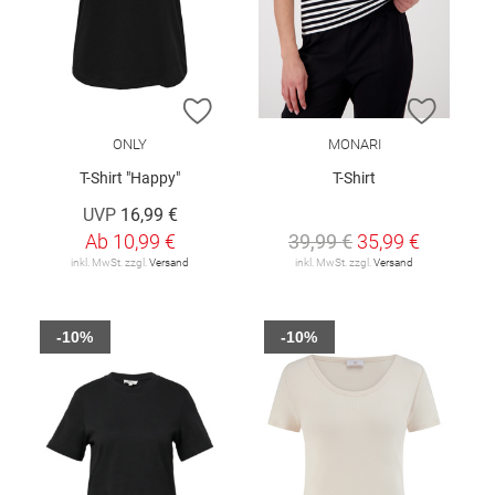
ZUR WUNSCHLISTE HINZUFÜGEN
ZUR W
ONLY
MONARI
T-Shirt "Happy"
T-Shirt
UVP
16,99 €
Ab
10,99 €
39,99 €
35,99 €
inkl. MwSt. zzgl.
Versand
inkl. MwSt. zzgl.
Versand
-10%
-10%