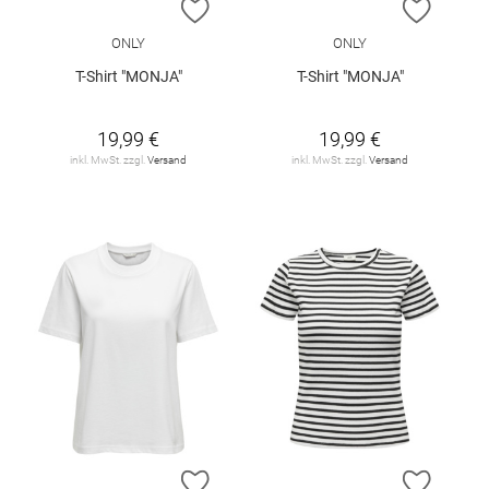
ZUR WUNSCHLISTE HINZUFÜGEN
ZUR W
ONLY
ONLY
T-Shirt "MONJA"
T-Shirt "MONJA"
19,99 €
19,99 €
inkl. MwSt. zzgl.
Versand
inkl. MwSt. zzgl.
Versand
ZUR WUNSCHLISTE HINZUFÜGEN
ZUR W