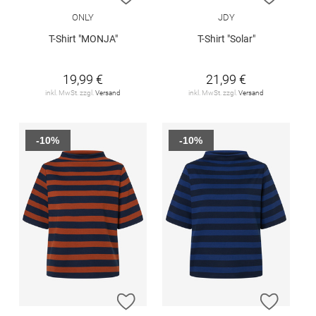
ONLY
JDY
T-Shirt "MONJA"
T-Shirt "Solar"
19,99 €
21,99 €
inkl. MwSt. zzgl.
Versand
inkl. MwSt. zzgl.
Versand
-10%
-10%
ZUR WUNSCHLISTE HINZUFÜGEN
ZUR W