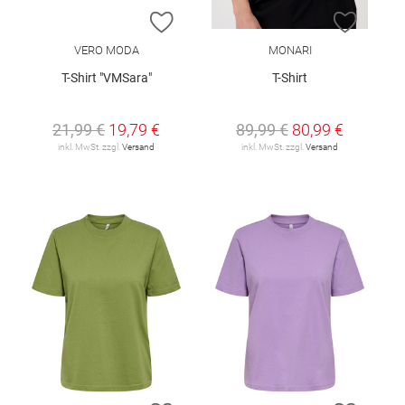
ZUR WUNSCHLISTE HINZUFÜGEN
ZUR W
VERO MODA
MONARI
T-Shirt "VMSara"
T-Shirt
21,99 €
19,79 €
89,99 €
80,99 €
inkl. MwSt. zzgl.
Versand
inkl. MwSt. zzgl.
Versand