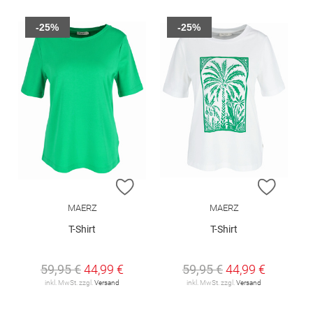
-25%
-25%
ZUR WUNSCHLISTE HINZUFÜGEN
ZUR W
MAERZ
MAERZ
T-Shirt
T-Shirt
59,95 €
44,99 €
59,95 €
44,99 €
inkl. MwSt. zzgl.
Versand
inkl. MwSt. zzgl.
Versand