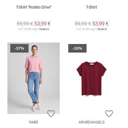
T-Shirt "Rodeo Drive"
T-Shirt
59,99 €
53,99 €
59,99 €
53,99 €
inkl. MwSt. zzgl.
Versand
inkl. MwSt. zzgl.
Versand
-37%
-10%
ZUR WUNSCHLISTE HINZUFÜGEN
ZUR W
RABE
ARMEDANGELS