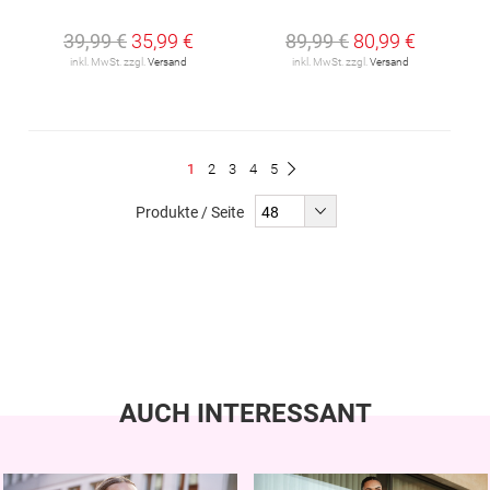
39,99 €
35,99 €
89,99 €
80,99 €
inkl. MwSt. zzgl.
Versand
inkl. MwSt. zzgl.
Versand
Seite
Du
Seite
Seite
Seite
Seite
1
2
3
4
5
Seite
Weiter
liest
Produkte / Seite
gerade
Seite
AUCH INTERESSANT