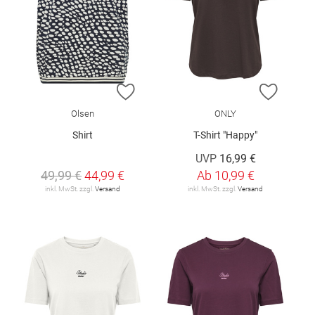
ZUR WUNSCHLISTE HINZUFÜGEN
ZUR W
Olsen
ONLY
Shirt
T-Shirt "Happy"
UVP
16,99 €
49,99 €
44,99 €
Ab
10,99 €
inkl. MwSt. zzgl.
Versand
inkl. MwSt. zzgl.
Versand