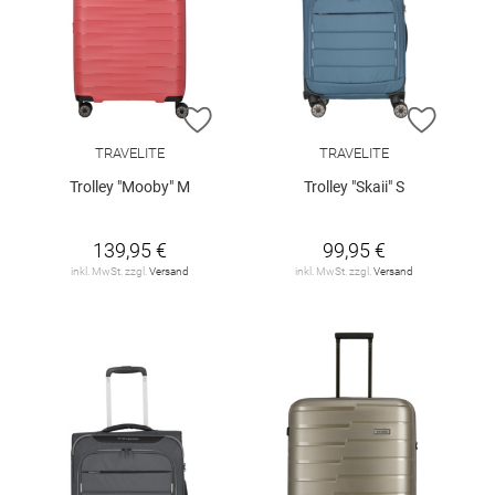
ZUR WUNSCHLISTE HINZUFÜGEN
ZUR W
TRAVELITE
TRAVELITE
Trolley "Mooby" M
Trolley "Skaii" S
139,95 €
99,95 €
inkl. MwSt. zzgl.
Versand
inkl. MwSt. zzgl.
Versand