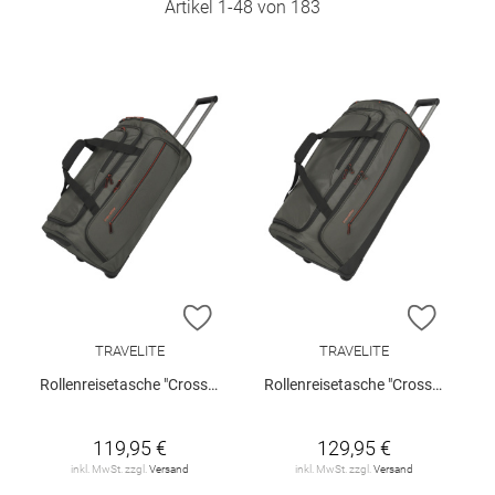
Artikel
1
-
48
von
183
ZUR WUNSCHLISTE HINZUFÜGEN
ZUR W
TRAVELITE
TRAVELITE
Rollenreisetasche "Crosslite", Gr. M
Rollenreisetasche "Crosslite", Gr. L
119,95 €
129,95 €
inkl. MwSt. zzgl.
Versand
inkl. MwSt. zzgl.
Versand