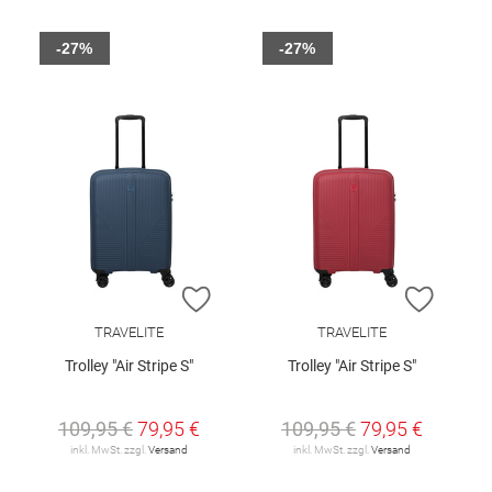
-27%
-27%
ZUR WUNSCHLISTE HINZUFÜGEN
ZUR W
TRAVELITE
TRAVELITE
Trolley "Air Stripe S"
Trolley "Air Stripe S"
109,95 €
79,95 €
109,95 €
79,95 €
inkl. MwSt. zzgl.
Versand
inkl. MwSt. zzgl.
Versand