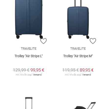
ZUR WUNSCHLISTE HINZUFÜGEN
ZUR W
TRAVELITE
TRAVELITE
Trolley "Air Stripe L"
Trolley "Air Stripe M"
129,99 €
99,95 €
119,95 €
89,95 €
inkl. MwSt. zzgl.
Versand
inkl. MwSt. zzgl.
Versand