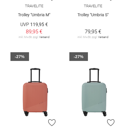
TRAVELITE
TRAVELITE
Trolley "Umbria M"
Trolley "Umbria S"
UVP
119,95 €
89,95 €
79,95 €
inkl. MwSt. zzgl.
Versand
inkl. MwSt. zzgl.
Versand
-27%
-27%
ZUR WUNSCHLISTE HINZUFÜGEN
ZUR W