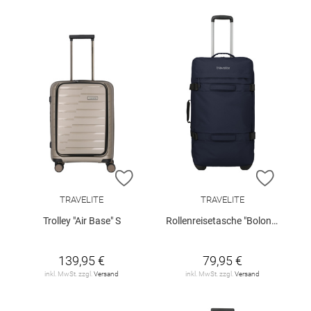
ZUR WUNSCHLISTE HINZUFÜGEN
ZUR W
TRAVELITE
TRAVELITE
Trolley "Air Base" S
Rollenreisetasche "Bolonia L"
139,95 €
79,95 €
inkl. MwSt. zzgl.
Versand
inkl. MwSt. zzgl.
Versand