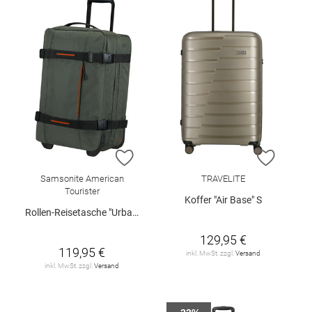
ZUR WUNSCHLISTE HINZUFÜGEN
ZUR W
Samsonite American
TRAVELITE
Tourister
Koffer "Air Base" S
Rollen-Reisetasche "Urban Track", Gr. S
129,95 €
119,95 €
inkl. MwSt. zzgl.
Versand
inkl. MwSt. zzgl.
Versand