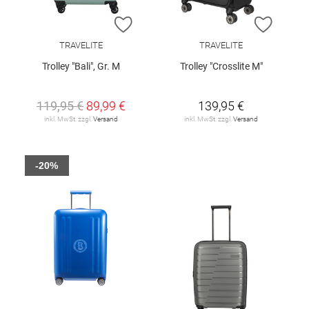
ZUR WUNSCHLISTE HINZUFÜGEN
ZUR W
TRAVELITE
TRAVELITE
Trolley "Bali", Gr. M
Trolley "Crosslite M"
119,95 €
89,99 €
139,95 €
inkl. MwSt. zzgl.
Versand
inkl. MwSt. zzgl.
Versand
-20%