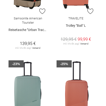
ZUR WUNSCHLISTE HINZUFÜGEN
ZUR W
Samsonite American
TRAVELITE
Tourister
Trolley "Bali" L
Reisetasche "Urban Track", 68 cm
129,95 €
99,99 €
139,95 €
inkl. MwSt. zzgl.
Versand
inkl. MwSt. zzgl.
Versand
-23%
-25%