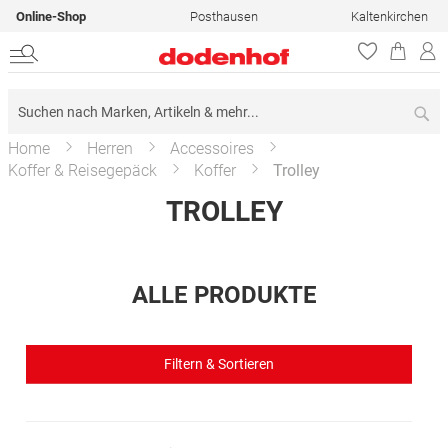
Online-Shop
Posthausen
Kaltenkirchen
Su
Home
Herren
Accessoires
Koffer & Reisegepäck
Koffer
Trolley
TROLLEY
ALLE PRODUKTE
Filtern & Sortieren