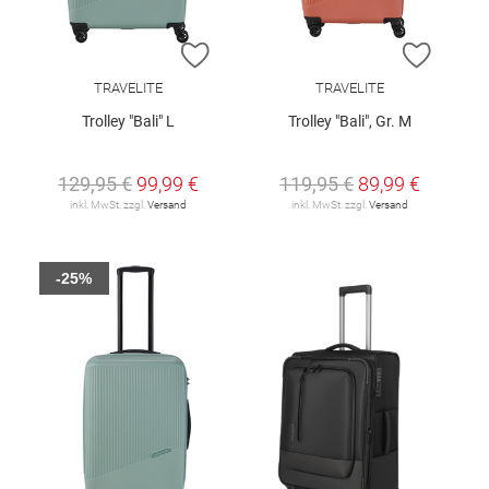
ZUR WUNSCHLISTE HINZUFÜGEN
ZUR W
TRAVELITE
TRAVELITE
Trolley "Bali" L
Trolley "Bali", Gr. M
129,95 €
99,99 €
119,95 €
89,99 €
inkl. MwSt. zzgl.
Versand
inkl. MwSt. zzgl.
Versand
-25%