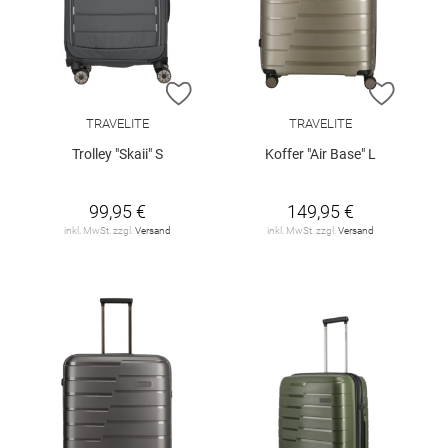
ZUR WUNSCHLISTE HINZUFÜGEN
ZUR W
TRAVELITE
TRAVELITE
Trolley "Skaii" S
Koffer "Air Base" L
99,95 €
149,95 €
inkl. MwSt. zzgl.
Versand
inkl. MwSt. zzgl.
Versand