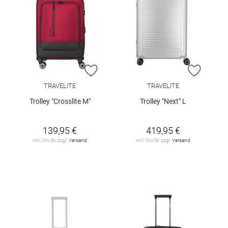
ZUR WUNSCHLISTE HINZUFÜGEN
ZUR W
TRAVELITE
TRAVELITE
Trolley "Crosslite M"
Trolley "Next" L
139,95 €
419,95 €
inkl. MwSt. zzgl.
Versand
inkl. MwSt. zzgl.
Versand