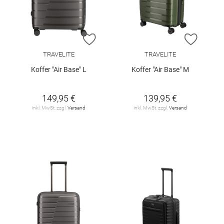
ZUR WUNSCHLISTE HINZUFÜGEN
ZUR W
TRAVELITE
TRAVELITE
Koffer "Air Base" L
Koffer "Air Base" M
149,95 €
139,95 €
inkl. MwSt. zzgl.
Versand
inkl. MwSt. zzgl.
Versand