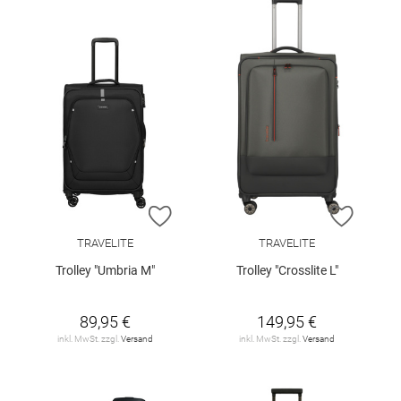
ZUR WUNSCHLISTE HINZUFÜGEN
ZUR W
TRAVELITE
TRAVELITE
Trolley "Umbria M"
Trolley "Crosslite L"
89,95 €
149,95 €
inkl. MwSt. zzgl.
Versand
inkl. MwSt. zzgl.
Versand