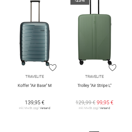
-23%
ZUR WUNSCHLISTE HINZUFÜGEN
ZUR W
TRAVELITE
TRAVELITE
Koffer "Air Base" M
Trolley "Air Stripe L"
139,95 €
129,99 €
99,95 €
inkl. MwSt. zzgl.
Versand
inkl. MwSt. zzgl.
Versand