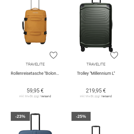
ZUR WUNSCHLISTE HINZUFÜGEN
ZUR W
TRAVELITE
TRAVELITE
Rollenreisetasche "Bolonia S"
Trolley "Millennium L"
59,95 €
219,95 €
inkl. MwSt. zzgl.
Versand
inkl. MwSt. zzgl.
Versand
-23%
-25%