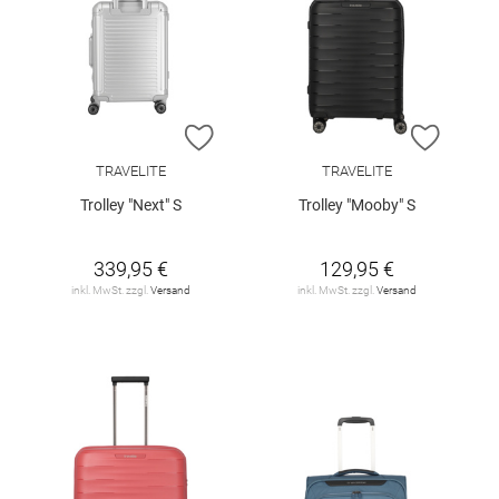
ZUR WUNSCHLISTE HINZUFÜGEN
ZUR W
TRAVELITE
TRAVELITE
Trolley "Next" S
Trolley "Mooby" S
339,95 €
129,95 €
inkl. MwSt. zzgl.
Versand
inkl. MwSt. zzgl.
Versand