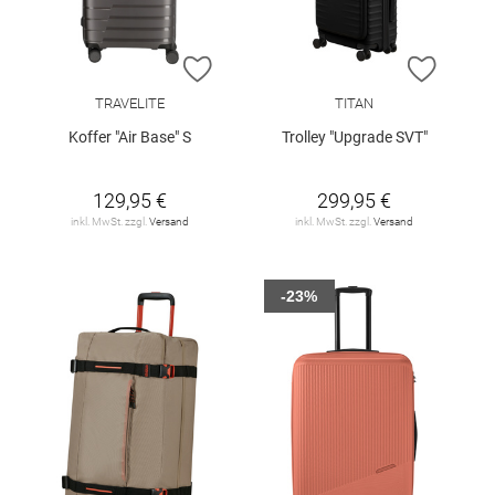
ZUR WUNSCHLISTE HINZUFÜGEN
ZUR W
TRAVELITE
TITAN
Koffer "Air Base" S
Trolley "Upgrade SVT"
129,95 €
299,95 €
inkl. MwSt. zzgl.
Versand
inkl. MwSt. zzgl.
Versand
-23%