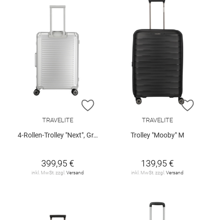
ZUR WUNSCHLISTE HINZUFÜGEN
ZUR W
TRAVELITE
TRAVELITE
4-Rollen-Trolley "Next", Gr. M
Trolley "Mooby" M
399,95 €
139,95 €
inkl. MwSt. zzgl.
Versand
inkl. MwSt. zzgl.
Versand