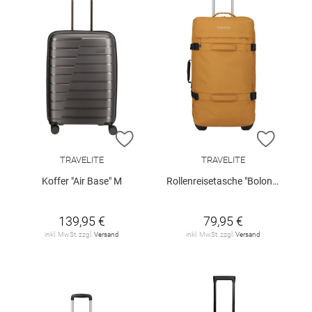
ZUR WUNSCHLISTE HINZUFÜGEN
ZUR W
TRAVELITE
TRAVELITE
Koffer "Air Base" M
Rollenreisetasche "Bolonia L"
139,95 €
79,95 €
inkl. MwSt. zzgl.
Versand
inkl. MwSt. zzgl.
Versand