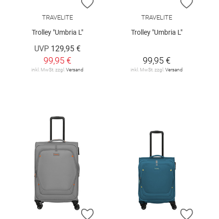
ZUR WUNSCHLISTE HINZUFÜGEN
ZUR W
TRAVELITE
TRAVELITE
Trolley "Umbria L"
Trolley "Umbria L"
UVP
129,95 €
99,95 €
99,95 €
inkl. MwSt. zzgl.
Versand
inkl. MwSt. zzgl.
Versand
ZUR WUNSCHLISTE HINZUFÜGEN
ZUR W