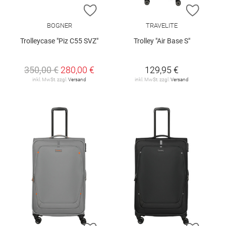
ZUR WUNSCHLISTE HINZUFÜGEN
ZUR W
BOGNER
TRAVELITE
Trolleycase "Piz C55 SVZ"
Trolley "Air Base S"
350,00 €
280,00 €
129,95 €
inkl. MwSt. zzgl.
Versand
inkl. MwSt. zzgl.
Versand