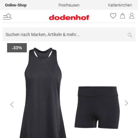
Online-Shop
Posthausen
Kaltenkirchen
Su
Zum
-33%
Ende
der
Bildergalerie
springen