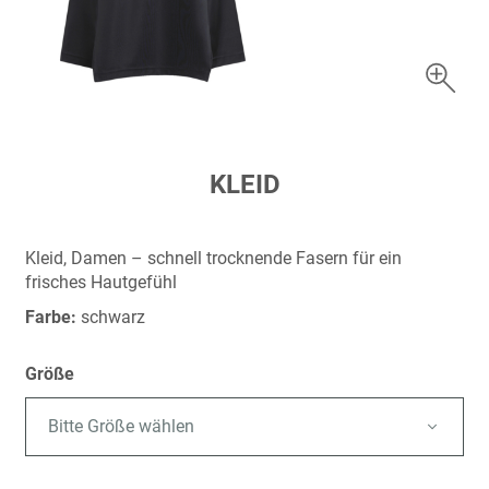
Zum
KLEID
Anfang
der
Bildergalerie
Kleid, Damen – schnell trocknende Fasern für ein
springen
frisches Hautgefühl
Farbe:
schwarz
Größe
Bitte Größe wählen