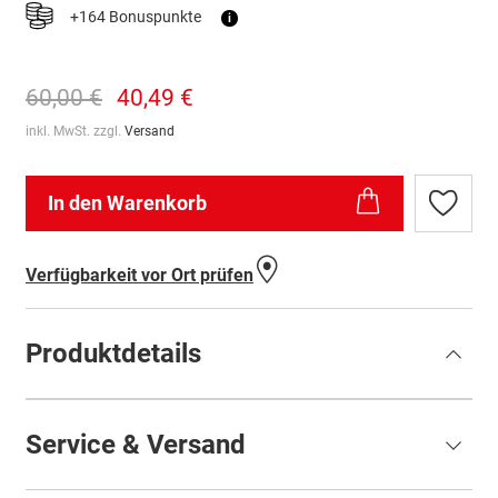
+164 Bonuspunkte
i
60,00 €
40,49 €
inkl. MwSt. zzgl.
Versand
In den Warenkorb
Zur
Wunschl
hinzufü
Verfügbarkeit vor Ort prüfen
Produktdetails
Service & Versand