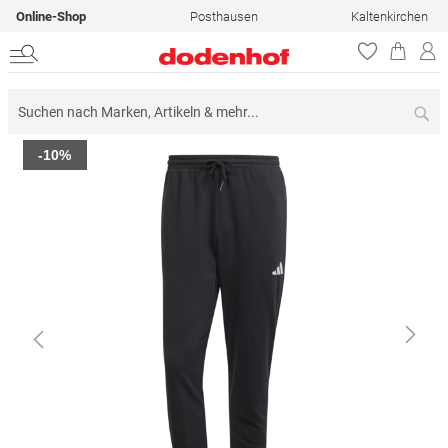
Online-Shop
Posthausen
Kaltenkirchen
Su
Zum
-10%
Ende
der
Bildergalerie
springen