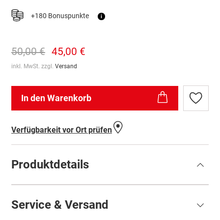
+180 Bonuspunkte
i
50,00 €
45,00 €
inkl. MwSt. zzgl.
Versand
In den Warenkorb
Zur
Wunschl
hinzufü
Verfügbarkeit vor Ort prüfen
Produktdetails
Service & Versand