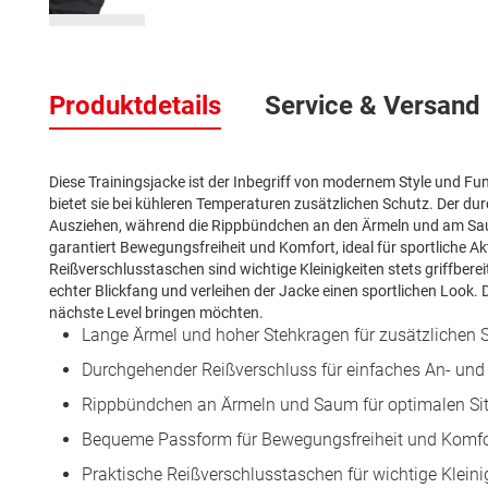
Zum
Anfang
Produktdetails
Service & Versand
der
Bildergalerie
springen
Diese Trainingsjacke ist der Inbegriff von modernem Style und F
bietet sie bei kühleren Temperaturen zusätzlichen Schutz. Der d
Ausziehen, während die Rippbündchen an den Ärmeln und am Sau
garantiert Bewegungsfreiheit und Komfort, ideal für sportliche A
Reißverschlusstaschen sind wichtige Kleinigkeiten stets griffberei
echter Blickfang und verleihen der Jacke einen sportlichen Look. D
nächste Level bringen möchten.
Lange Ärmel und hoher Stehkragen für zusätzlichen 
Durchgehender Reißverschluss für einfaches An- und
Rippbündchen an Ärmeln und Saum für optimalen Si
Bequeme Passform für Bewegungsfreiheit und Komfo
Praktische Reißverschlusstaschen für wichtige Kleini