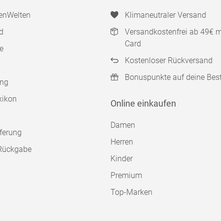
enWelten
Klimaneutraler Versand
d
Versandkostenfrei ab 49€ 
Card
e
Kostenloser Rückversand
Bonuspunkte auf deine Bes
ung
xikon
Online einkaufen
Damen
ferung
Herren
Rückgabe
Kinder
Premium
Top-Marken