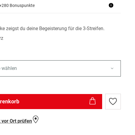
 +280 Bonuspunkte
i
ke zeigst du deine Begeisterung für die 3-Streifen.
rz
e wählen
arenkorb
Zur
Wunschlist
hinzufügen
 vor Ort prüfen