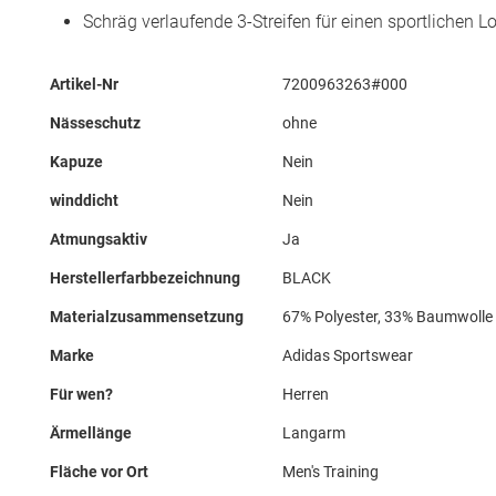
Schräg verlaufende 3-Streifen für einen sportlichen L
Mehr
Artikel-Nr
7200963263#000
Informationen
Nässeschutz
ohne
Kapuze
Nein
winddicht
Nein
Atmungsaktiv
Ja
Herstellerfarbbezeichnung
BLACK
Materialzusammensetzung
67% Polyester, 33% Baumwolle
Marke
Adidas Sportswear
Für wen?
Herren
Ärmellänge
Langarm
Fläche vor Ort
Men's Training