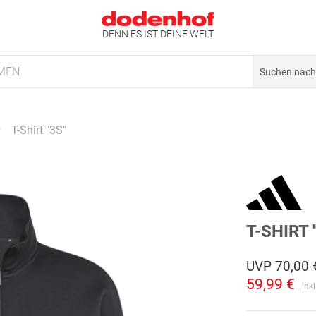
DENN ES IST DEINE WELT
MEN
T-Shirt "3S"
T-SHIRT 
UVP
70,00 
59,99 €
ink