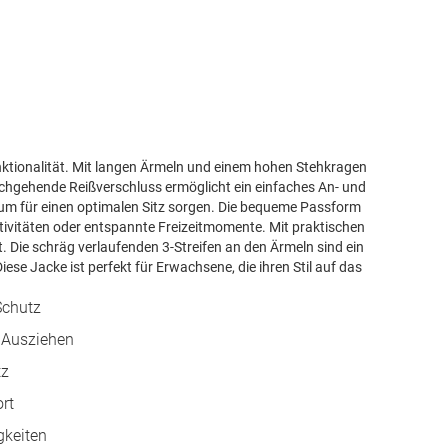
unktionalität. Mit langen Ärmeln und einem hohen Stehkragen
urchgehende Reißverschluss ermöglicht ein einfaches An- und
m für einen optimalen Sitz sorgen. Die bequeme Passform
ktivitäten oder entspannte Freizeitmomente. Mit praktischen
t. Die schräg verlaufenden 3-Streifen an den Ärmeln sind ein
iese Jacke ist perfekt für Erwachsene, die ihren Stil auf das
Schutz
 Ausziehen
tz
rt
gkeiten