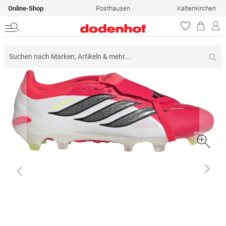
Online-Shop
Posthausen
Kaltenkirchen
Su
Zum
Ende
der
Bildergalerie
springen