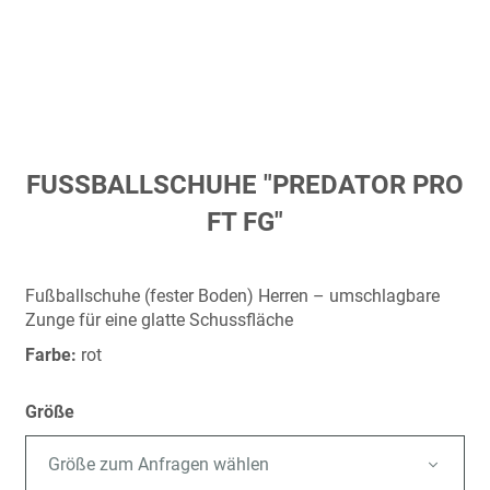
Zum
FUSSBALLSCHUHE "PREDATOR PRO F
Anfang
T FG"
der
Bildergalerie
springen
Fußballschuhe (fester Boden) Herren – umschlagbare
Zunge für eine glatte Schussfläche
Farbe:
rot
Größe
Größe zum Anfragen wählen