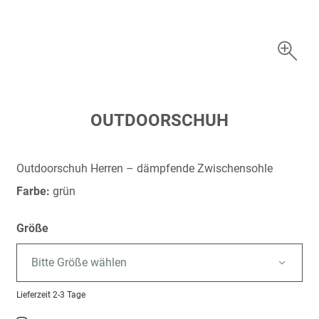
Zum
OUTDOORSCHUH
Anfang
der
Bildergalerie
Outdoorschuh Herren – dämpfende Zwischensohle
springen
Farbe:
grün
Größe
Bitte Größe wählen
Lieferzeit
2-3 Tage