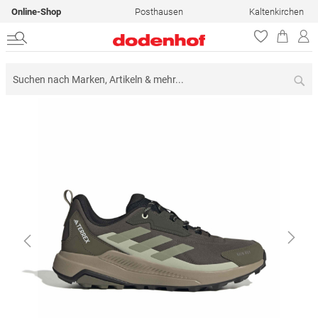
Online-Shop
Posthausen
Kaltenkirchen
Su
Zum
Ende
der
Bildergalerie
springen