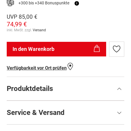
+300 bis +340 Bonuspunkte
i
UVP
85,00 €
74,99 €
inkl. MwSt. zzgl.
Versand
In den Warenkorb
Zur
Wunschl
hinzufü
Verfügbarkeit vor Ort prüfen
Produktdetails
Service & Versand