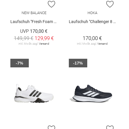
ZUR WUNSCHLISTE HINZUFÜGEN
ZUR W
NEW BALANCE
HOKA
Laufschuh "Fresh Foam X More v6"
Laufschuh "Challenger 8 GTX"
UVP
170,00 €
149,99 €
129,99 €
170,00 €
inkl. MwSt. zzgl.
Versand
inkl. MwSt. zzgl.
Versand
-7%
-17%
ZUR WUNSCHLISTE HINZUFÜGEN
ZUR W