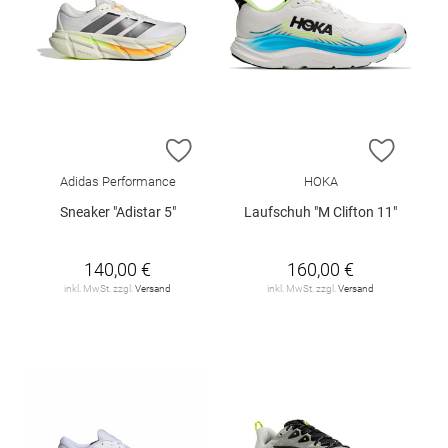
ZUR WUNSCHLISTE HINZUFÜGEN
ZUR W
Adidas Performance
HOKA
Sneaker "Adistar 5"
Laufschuh "M Clifton 11"
140,00 €
160,00 €
inkl. MwSt. zzgl.
Versand
inkl. MwSt. zzgl.
Versand