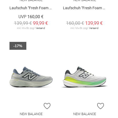
Laufschuh "Fresh Foam X 860v14"
Laufschuh "Fresh Foam X 880v15"
UVP
160,00 €
139,99 €
99,99 €
160,00 €
139,99 €
inkl. MwSt. zzgl.
Versand
inkl. MwSt. zzgl.
Versand
-17%
ZUR WUNSCHLISTE HINZUFÜGEN
ZUR W
NEW BALANCE
NEW BALANCE