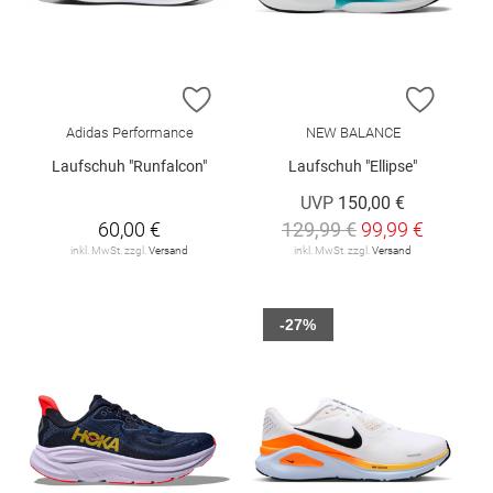
ZUR WUNSCHLISTE HINZUFÜGEN
ZUR W
Adidas Performance
NEW BALANCE
Laufschuh "Runfalcon"
Laufschuh "Ellipse"
UVP
150,00 €
60,00 €
129,99 €
99,99 €
inkl. MwSt. zzgl.
Versand
inkl. MwSt. zzgl.
Versand
-27%