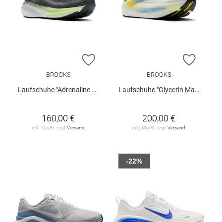
ZUR WUNSCHLISTE HINZUFÜGEN
ZUR W
BROOKS
BROOKS
Laufschuhe "Adrenaline GTS 25"
Laufschuhe "Glycerin Max 2"
160,00 €
200,00 €
inkl. MwSt. zzgl.
Versand
inkl. MwSt. zzgl.
Versand
-22%