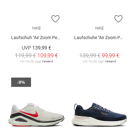
ZUR WUNSCHLISTE HINZUFÜGEN
ZUR W
NIKE
NIKE
Laufschuh "Air Zoom Pegasus 41"
Laufschuhe "Air Zoom Pegasus 42"
UVP
139,99 €
119,99 €
109,99 €
139,99 €
99,99 €
inkl. MwSt. zzgl.
Versand
inkl. MwSt. zzgl.
Versand
-9%