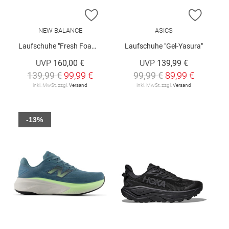
ZUR WUNSCHLISTE HINZUFÜGEN
ZUR W
NEW BALANCE
ASICS
Laufschuhe "Fresh Foam X Hierro v9"
Laufschuhe "Gel-Yasura"
UVP
160,00 €
UVP
139,99 €
139,99 €
99,99 €
99,99 €
89,99 €
inkl. MwSt. zzgl.
Versand
inkl. MwSt. zzgl.
Versand
-13%