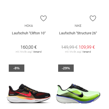
ZUR WUNSCHLISTE HINZUFÜGEN
ZUR W
HOKA
NIKE
Laufschuh "Clifton 10"
Laufschuh "Structure 26"
160,00 €
149,99 €
109,99 €
inkl. MwSt. zzgl.
Versand
inkl. MwSt. zzgl.
Versand
-8%
-29%