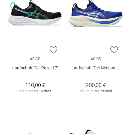
ZUR WUNSCHLISTE HINZUFÜGEN
ZUR W
ASICS
ASICS
Laufschuh "Gel Pulse 17"
Laufschuh "Gel-Nimbus 28"
110,00 €
200,00 €
inkl. MwSt. zzgl.
Versand
inkl. MwSt. zzgl.
Versand