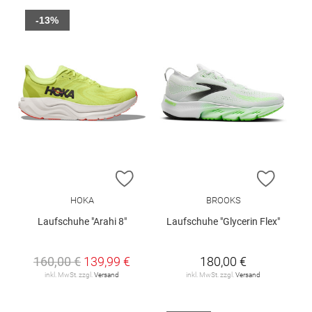
-13%
ZUR WUNSCHLISTE HINZUFÜGEN
ZUR W
HOKA
BROOKS
Laufschuhe "Arahi 8"
Laufschuhe "Glycerin Flex"
160,00 €
139,99 €
180,00 €
inkl. MwSt. zzgl.
Versand
inkl. MwSt. zzgl.
Versand