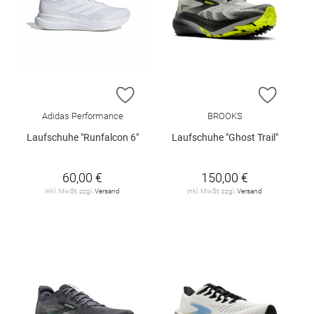
ZUR WUNSCHLISTE HINZUFÜGEN
ZUR W
Adidas Performance
BROOKS
Laufschuhe "Runfalcon 6"
Laufschuhe "Ghost Trail"
60,00 €
150,00 €
inkl. MwSt. zzgl.
Versand
inkl. MwSt. zzgl.
Versand