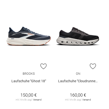
ZUR WUNSCHLISTE HINZUFÜGEN
ZUR W
BROOKS
ON
Laufschuhe "Ghost 18"
Laufschuhe "Cloudrunner 3"
150,00 €
160,00 €
inkl. MwSt. zzgl.
Versand
inkl. MwSt. zzgl.
Versand