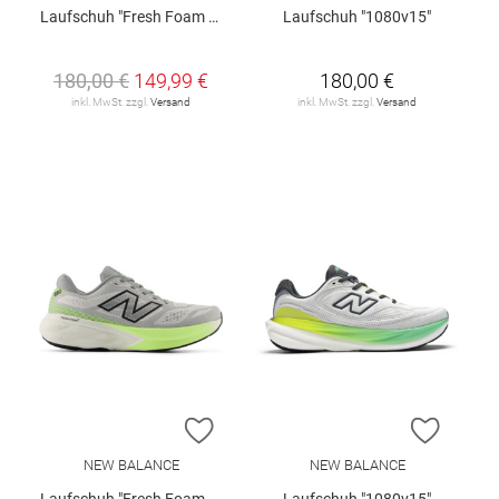
Laufschuh "Fresh Foam X 880v15 Gore-Tex®"
Laufschuh "1080v15"
180,00 €
149,99 €
180,00 €
inkl. MwSt. zzgl.
Versand
inkl. MwSt. zzgl.
Versand
ZUR WUNSCHLISTE HINZUFÜGEN
ZUR W
NEW BALANCE
NEW BALANCE
Laufschuh "Fresh Foam 880 v15"
Laufschuh "1080v15"