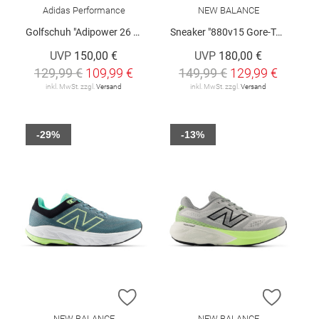
Adidas Performance
NEW BALANCE
Golfschuh "Adipower 26 Spikeless"
Sneaker "880v15 Gore-Tex®"
UVP
150,00 €
UVP
180,00 €
129,99 €
109,99 €
149,99 €
129,99 €
inkl. MwSt. zzgl.
Versand
inkl. MwSt. zzgl.
Versand
-29%
-13%
ZUR WUNSCHLISTE HINZUFÜGEN
ZUR W
NEW BALANCE
NEW BALANCE