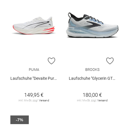
ZUR WUNSCHLISTE HINZUFÜGEN
ZUR W
PUMA
BROOKS
Laufschuhe "Devaite Pure NITRO™"
Laufschuhe "Glycerin GTS 23"
149,95 €
180,00 €
inkl. MwSt. zzgl.
Versand
inkl. MwSt. zzgl.
Versand
-7%