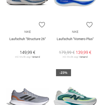
ZUR WUNSCHLISTE HINZUFÜGEN
ZUR W
NIKE
NIKE
Laufschuh "Structure 26"
Laufschuh "Vomero Plus"
149,99 €
179,99 €
139,99 €
inkl. MwSt. zzgl.
Versand
inkl. MwSt. zzgl.
Versand
-23%