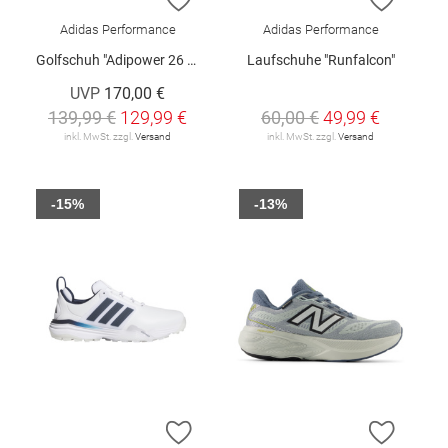
Adidas Performance
Adidas Performance
Golfschuh "Adipower 26 Spikeless Boa"
Laufschuhe "Runfalcon"
UVP
170,00 €
139,99 €
129,99 €
60,00 €
49,99 €
inkl. MwSt. zzgl.
Versand
inkl. MwSt. zzgl.
Versand
-15%
-13%
ZUR WUNSCHLISTE HINZUFÜGEN
ZUR W