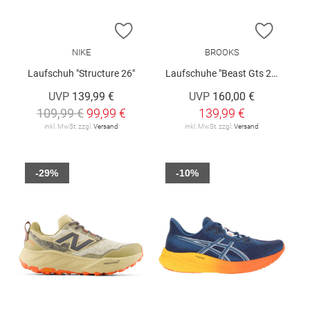
ZUR WUNSCHLISTE HINZUFÜGEN
ZUR W
NIKE
BROOKS
Laufschuh "Structure 26"
Laufschuhe "Beast Gts 26"
UVP
139,99 €
UVP
160,00 €
109,99 €
99,99 €
139,99 €
inkl. MwSt. zzgl.
Versand
inkl. MwSt. zzgl.
Versand
-29%
-10%