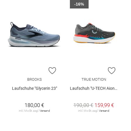
-16%
ZUR WUNSCHLISTE HINZUFÜGEN
ZUR W
BROOKS
TRUE MOTION
Laufschuhe "Glycerin 23"
Laufschuh "U-TECH Aion 3"
180,00 €
190,00 €
159,99 €
inkl. MwSt. zzgl.
Versand
inkl. MwSt. zzgl.
Versand