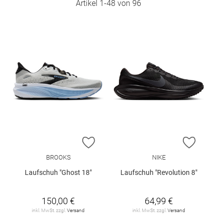
Artikel
1
-
48
von
96
ZUR WUNSCHLISTE HINZUFÜGEN
ZUR W
BROOKS
NIKE
Laufschuh "Ghost 18"
Laufschuh "Revolution 8"
150,00 €
64,99 €
inkl. MwSt. zzgl.
Versand
inkl. MwSt. zzgl.
Versand