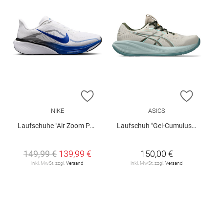
ZUR WUNSCHLISTE HINZUFÜGEN
ZUR W
NIKE
ASICS
Laufschuhe "Air Zoom Pegasus 42"
Laufschuh "Gel-Cumulus 28"
149,99 €
139,99 €
150,00 €
inkl. MwSt. zzgl.
Versand
inkl. MwSt. zzgl.
Versand