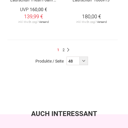
UVP
160,00 €
139,99 €
180,00 €
inkl. MwSt. zzgl.
Versand
inkl. MwSt. zzgl.
Versand
Seite
Du
Seite
1
2
Seite
Weiter
liest
Produkte / Seite
gerade
Seite
AUCH INTERESSANT