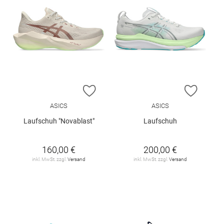
ZUR WUNSCHLISTE HINZUFÜGEN
ZUR W
ASICS
ASICS
Laufschuh "Novablast"
Laufschuh
160,00 €
200,00 €
inkl. MwSt. zzgl.
Versand
inkl. MwSt. zzgl.
Versand