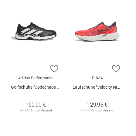
ZUR WUNSCHLISTE HINZUFÜGEN
ZUR W
Adidas Performance
PUMA
Golfschuhe "Codechaos 27 Spikeless"
Laufschuhe "Velocity NITRO 5"
160,00 €
129,95 €
inkl. MwSt. zzgl.
Versand
inkl. MwSt. zzgl.
Versand