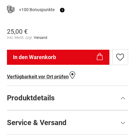
+100 Bonuspunkte
i
25,00 €
inkl. MwSt. zzgl.
Versand
In den Warenkorb
Zur
Wunschl
hinzufü
Verfügbarkeit vor Ort prüfen
Produktdetails
Service & Versand