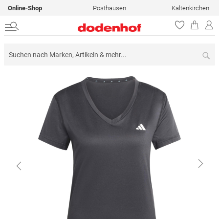
Online-Shop
Posthausen
Kaltenkirchen
Su
Zum
Ende
der
Bildergalerie
springen