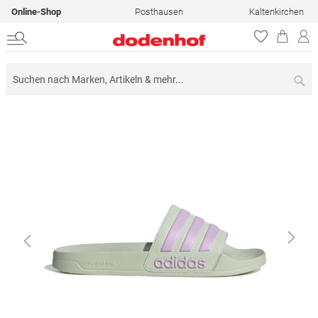
Online-Shop
Posthausen
Kaltenkirchen
Su
Zum
Ende
der
Bildergalerie
springen