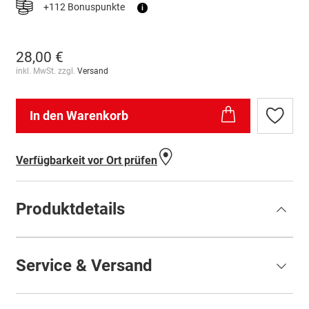
+112 Bonuspunkte
i
28,00 €
inkl. MwSt. zzgl.
Versand
In den Warenkorb
Zur
Wunschl
hinzufü
Verfügbarkeit vor Ort prüfen
Produktdetails
Service & Versand