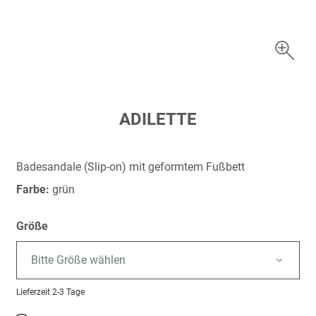
Zum
ADILETTE
Anfang
der
Bildergalerie
Badesandale (Slip-on) mit geformtem Fußbett
springen
Farbe:
grün
Größe
Bitte Größe wählen
Lieferzeit
2-3 Tage