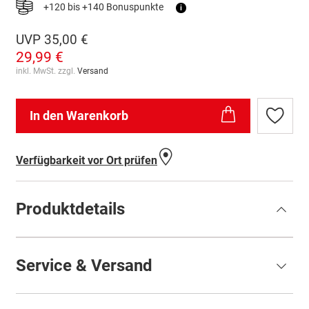
+120 bis +140 Bonuspunkte
i
UVP
35,00 €
29,99 €
inkl. MwSt. zzgl.
Versand
In den Warenkorb
Zur
Wunschl
hinzufü
Verfügbarkeit vor Ort prüfen
Produktdetails
Service & Versand