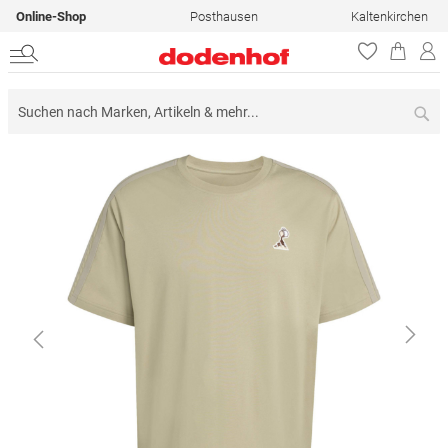
Online-Shop
Posthausen
Kaltenkirchen
Su
Zum
Ende
der
Bildergalerie
springen