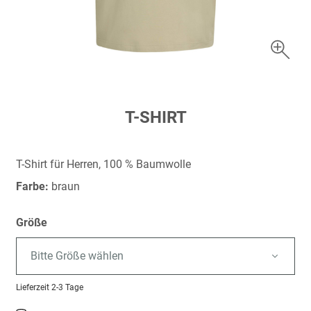
Zum
T-SHIRT
Anfang
der
Bildergalerie
T-Shirt für Herren, 100 % Baumwolle
springen
Farbe:
braun
Größe
Bitte Größe wählen
Lieferzeit
2-3 Tage