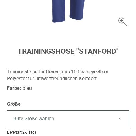
Zum
TRAININGSHOSE "STANFORD"
Anfang
der
Bildergalerie
Trainingshose für Herren, aus 100 % recyceltem
springen
Polyester für umweltfreundlichen Komfort.
Farbe:
blau
Größe
Bitte Größe wählen
Lieferzeit
2-3 Tage