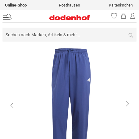
Online-Shop
Posthausen
Kaltenkirchen
Su
Zum
Ende
der
Bildergalerie
springen