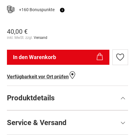
+160 Bonuspunkte
i
40,00 €
inkl. MwSt. zzgl.
Versand
In den Warenkorb
Zur
Wunschl
hinzufü
Verfügbarkeit vor Ort prüfen
Produktdetails
Service & Versand