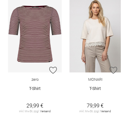
ZUR WUNSCHLISTE HINZUFÜGEN
ZUR W
zero
MONARI
T-Shirt
T-Shirt
29,99 €
79,99 €
inkl. MwSt. zzgl.
Versand
inkl. MwSt. zzgl.
Versand