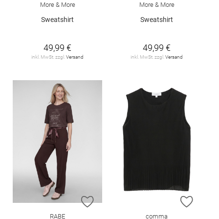
More & More
More & More
Sweatshirt
Sweatshirt
49,99 €
49,99 €
inkl. MwSt. zzgl.
Versand
inkl. MwSt. zzgl.
Versand
ZUR WUNSCHLISTE HINZUFÜGEN
ZUR W
RABE
comma