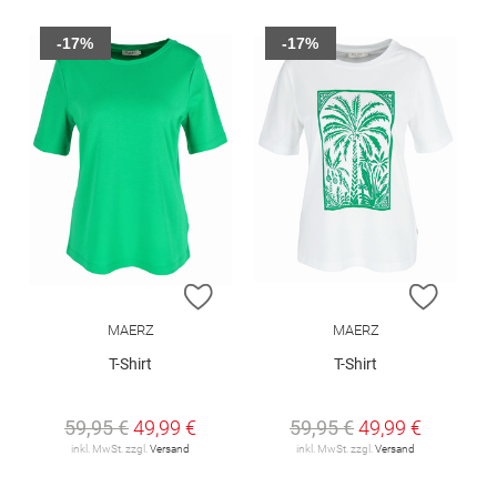
-17%
-17%
ZUR WUNSCHLISTE HINZUFÜGEN
ZUR W
MAERZ
MAERZ
T-Shirt
T-Shirt
59,95 €
49,99 €
59,95 €
49,99 €
inkl. MwSt. zzgl.
Versand
inkl. MwSt. zzgl.
Versand