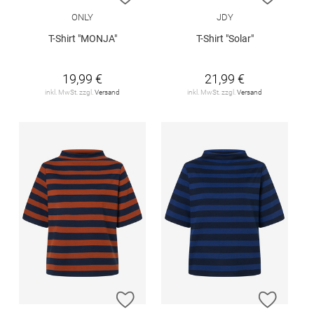
ONLY
JDY
T-Shirt "MONJA"
T-Shirt "Solar"
19,99 €
21,99 €
inkl. MwSt. zzgl.
Versand
inkl. MwSt. zzgl.
Versand
ZUR WUNSCHLISTE HINZUFÜGEN
ZUR W