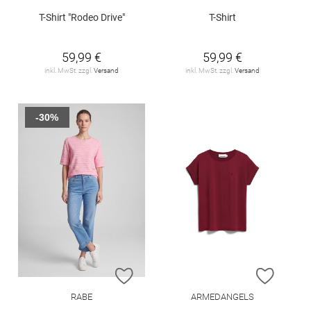
T-Shirt "Rodeo Drive"
T-Shirt
59,99 €
59,99 €
inkl. MwSt. zzgl.
Versand
inkl. MwSt. zzgl.
Versand
-30%
ZUR WUNSCHLISTE HINZUFÜGEN
ZUR W
RABE
ARMEDANGELS