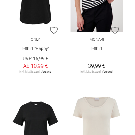
ZUR WUNSCHLISTE HINZUFÜGEN
ZUR W
ONLY
MONARI
T-Shirt "Happy"
T-Shirt
UVP
16,99 €
Ab
10,99 €
39,99 €
inkl. MwSt. zzgl.
Versand
inkl. MwSt. zzgl.
Versand