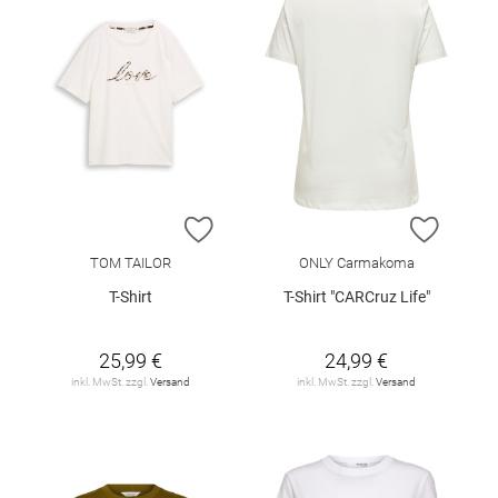
ZUR WUNSCHLISTE HINZUFÜGEN
ZUR W
TOM TAILOR
ONLY Carmakoma
T-Shirt
T-Shirt "CARCruz Life"
25,99 €
24,99 €
inkl. MwSt. zzgl.
Versand
inkl. MwSt. zzgl.
Versand