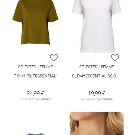
ZUR WUNSCHLISTE HINZUFÜGEN
ZUR W
SELECTED / FEMME
SELECTED / FEMME
T-Shirt "SLFESSENTIAL"
SLFMYESSENTIAL SS O-NECK TEE NOOS
24,99 €
19,99 €
inkl. MwSt. zzgl.
Versand
inkl. MwSt. zzgl.
Versand