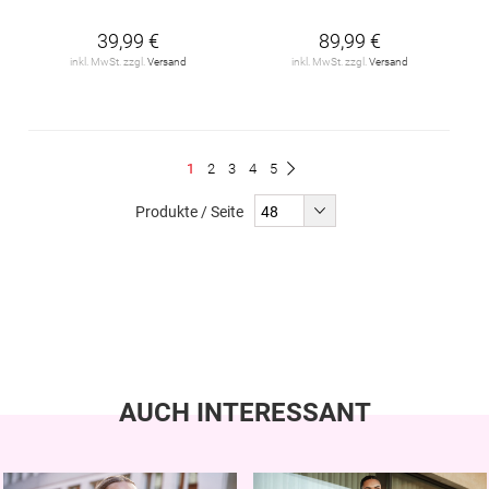
39,99 €
89,99 €
inkl. MwSt. zzgl.
Versand
inkl. MwSt. zzgl.
Versand
Seite
Du
Seite
Seite
Seite
Seite
1
2
3
4
5
Seite
Weiter
liest
Produkte / Seite
gerade
Seite
AUCH INTERESSANT