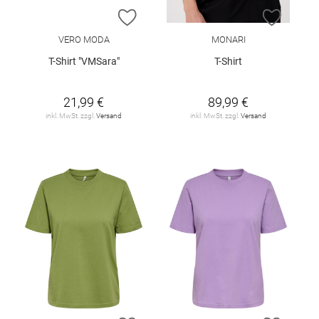
ZUR WUNSCHLISTE HINZUFÜGEN
ZUR W
VERO MODA
MONARI
T-Shirt "VMSara"
T-Shirt
21,99 €
89,99 €
inkl. MwSt. zzgl.
Versand
inkl. MwSt. zzgl.
Versand