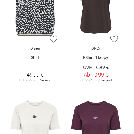
ZUR WUNSCHLISTE HINZUFÜGEN
ZUR W
Olsen
ONLY
Shirt
T-Shirt "Happy"
UVP
16,99 €
49,99 €
Ab
10,99 €
inkl. MwSt. zzgl.
Versand
inkl. MwSt. zzgl.
Versand