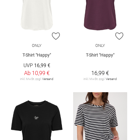
ZUR WUNSCHLISTE HINZUFÜGEN
ZUR W
ONLY
ONLY
T-Shirt "Happy"
T-Shirt "Happy"
UVP
16,99 €
Ab
10,99 €
16,99 €
inkl. MwSt. zzgl.
Versand
inkl. MwSt. zzgl.
Versand