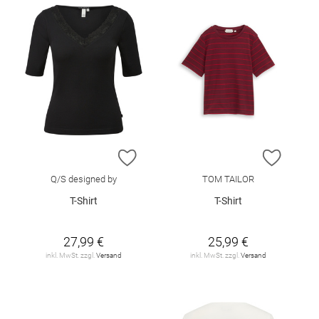
ZUR WUNSCHLISTE HINZUFÜGEN
ZUR W
Q/S designed by
TOM TAILOR
T-Shirt
T-Shirt
27,99 €
25,99 €
inkl. MwSt. zzgl.
Versand
inkl. MwSt. zzgl.
Versand