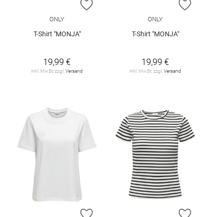
ZUR WUNSCHLISTE HINZUFÜGEN
ZUR W
ONLY
ONLY
T-Shirt "MONJA"
T-Shirt "MONJA"
19,99 €
19,99 €
inkl. MwSt. zzgl.
Versand
inkl. MwSt. zzgl.
Versand
ZUR WUNSCHLISTE HINZUFÜGEN
ZUR W