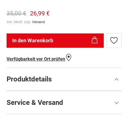
35,00 €
26,99 €
inkl. MwSt. zzgl.
Versand
In den Warenkorb
Zur
Wunschl
hinzufü
Verfügbarkeit vor Ort prüfen
Produktdetails
Service & Versand