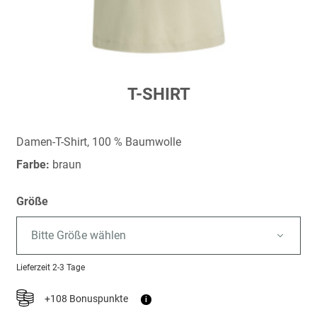
Zum
T-SHIRT
Anfang
der
Bildergalerie
Damen-T-Shirt, 100 % Baumwolle
springen
Farbe:
braun
Größe
Bitte Größe wählen
Lieferzeit
2-3 Tage
+108 Bonuspunkte
i