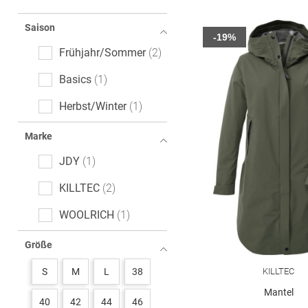
Saison
-19%
Frühjahr/Sommer
2
Basics
1
Herbst/Winter
1
Marke
JDY
1
KILLTEC
2
WOOLRICH
1
Größe
KILLTEC
S
M
L
38
Mantel
40
42
44
46