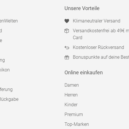
Unsere Vorteile
enWelten
Klimaneutraler Versand
d
Versandkostenfrei ab 49€ 
Card
e
Kostenloser Rückversand
Bonuspunkte auf deine Bes
ung
xikon
Online einkaufen
Damen
ferung
Herren
Rückgabe
Kinder
Premium
Top-Marken