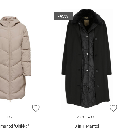
-49%
E HINZUFÜGEN
ZUR WUNSCHLISTE HINZUFÜGEN
ZUR W
JDY
WOOLRICH
mantel "Ulrikka"
3-in-1-Mantel