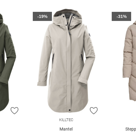
-19%
-31%
ZUR WUNSCHLISTE HINZUFÜGEN
ZUR WUNSCHLIST
KILLTEC
Mantel
Stepp