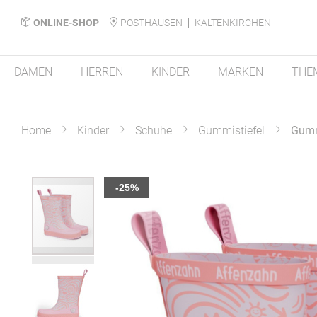
ONLINE-SHOP
POSTHAUSEN
KALTENKIRCHEN
DAMEN
HERREN
KINDER
MARKEN
THE
Home
Kinder
Schuhe
Gummistiefel
Gumm
Zum
-25%
Ende
der
Bildergalerie
springen