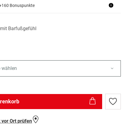
 +160 Bonuspunkte
i
 mit Barfußgefühl
e wählen
arenkorb
Zur
Wunschlist
hinzufügen
 vor Ort prüfen