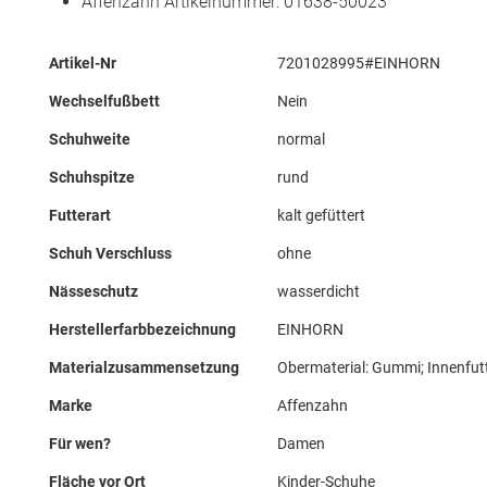
Affenzahn Artikelnummer: 01638-50023
Mehr
Artikel-Nr
7201028995#EINHORN
Informationen
Wechselfußbett
Nein
Schuhweite
normal
Schuhspitze
rund
Futterart
kalt gefüttert
Schuh Verschluss
ohne
Nässeschutz
wasserdicht
Herstellerfarbbezeichnung
EINHORN
Materialzusammensetzung
Obermaterial: Gummi; Innenfutt
Marke
Affenzahn
Für wen?
Damen
Fläche vor Ort
Kinder-Schuhe