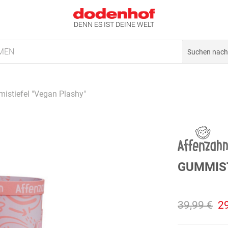
DENN ES IST DEINE WELT
MEN
istiefel "Vegan Plashy"
GUMMIST
39,99 €
2