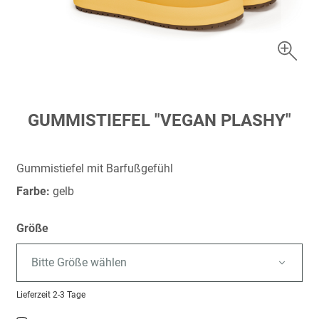
Zum
GUMMISTIEFEL "VEGAN PLASHY"
Anfang
der
Bildergalerie
Gummistiefel mit Barfußgefühl
springen
Farbe:
gelb
Größe
Bitte Größe wählen
Lieferzeit
2-3 Tage