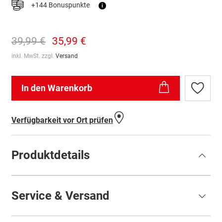
+144 Bonuspunkte
i
39,99 €
35,99 €
inkl. MwSt. zzgl.
Versand
In den Warenkorb
Zur
Wunschl
hinzufü
Verfügbarkeit vor Ort prüfen
Produktdetails
Service & Versand