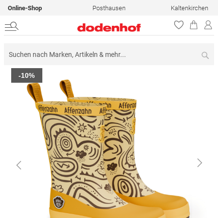
Online-Shop
Posthausen
Kaltenkirchen
Su
Zum
-10%
Ende
der
Bildergalerie
springen