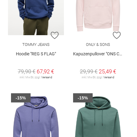
ZUR WUNSCHLISTE HINZUFÜGEN
ZUR W
TOMMY JEANS
ONLY & SONS
Hoodie "REG S FLAG"
Kapuzenpullover "ONS Ceres"
79,90 €
67,92 €
29,99 €
25,49 €
inkl. MwSt. zzgl.
Versand
inkl. MwSt. zzgl.
Versand
-15%
-15%