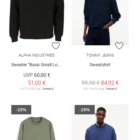
ZUR WUNSCHLISTE HINZUFÜGEN
ZUR W
ALPHA INDUSTRIES
TOMMY JEANS
Sweater "Basic Small Logo"
Sweatshirt
UVP
60,00 €
51,00 €
99,90 €
84,92 €
inkl. MwSt. zzgl.
Versand
inkl. MwSt. zzgl.
Versand
-15%
-15%