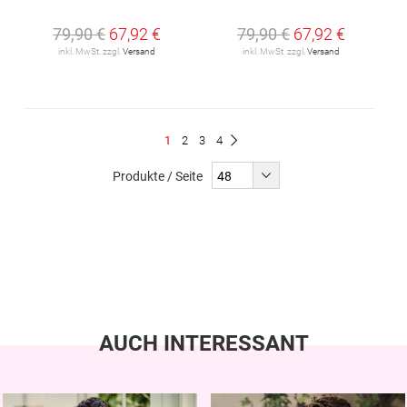
79,90 €
67,92 €
79,90 €
67,92 €
inkl. MwSt. zzgl.
Versand
inkl. MwSt. zzgl.
Versand
Seite
Du
Seite
Seite
Seite
1
2
3
4
Seite
Weiter
liest
Produkte / Seite
gerade
Seite
AUCH INTERESSANT