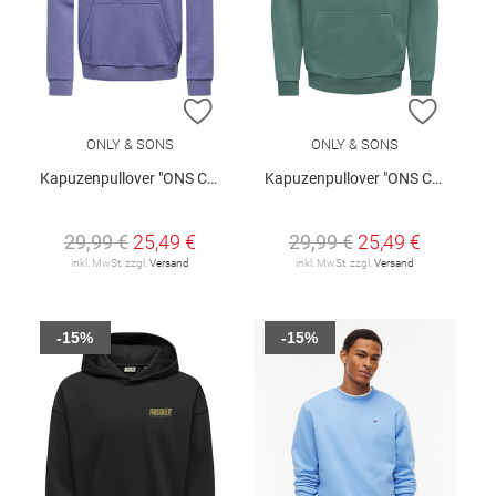
ZUR WUNSCHLISTE HINZUFÜGEN
ZUR W
ONLY & SONS
ONLY & SONS
Kapuzenpullover "ONS Ceres"
Kapuzenpullover "ONS Ceres"
29,99 €
25,49 €
29,99 €
25,49 €
inkl. MwSt. zzgl.
Versand
inkl. MwSt. zzgl.
Versand
-15%
-15%