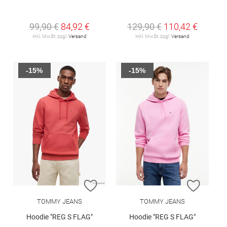
99,90 €
84,92 €
129,90 €
110,42 €
inkl. MwSt. zzgl.
Versand
inkl. MwSt. zzgl.
Versand
-15%
-15%
ZUR WUNSCHLISTE HINZUFÜGEN
ZUR W
TOMMY JEANS
TOMMY JEANS
Hoodie "REG S FLAG"
Hoodie "REG S FLAG"