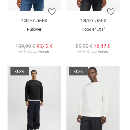
ZUR WUNSCHLISTE HINZUFÜGEN
ZUR W
TOMMY JEANS
TOMMY JEANS
Pullover
Hoodie "EXT"
109,90 €
93,42 €
89,90 €
76,42 €
inkl. MwSt. zzgl.
Versand
inkl. MwSt. zzgl.
Versand
-15%
-15%