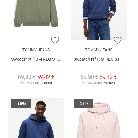
ZUR WUNSCHLISTE HINZUFÜGEN
ZUR W
TOMMY JEANS
TOMMY JEANS
Sweatshirt "TJM REG S FLAG CREW EXT"
Sweatshirt "TJM REG S FLAG CREW EXT"
69,90 €
59,42 €
69,90 €
59,42 €
inkl. MwSt. zzgl.
Versand
inkl. MwSt. zzgl.
Versand
-15%
-15%