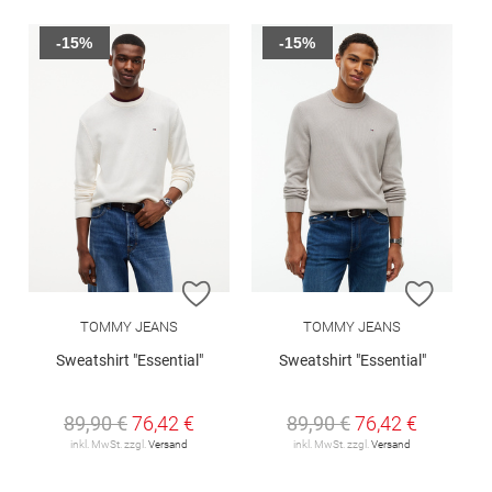
-15%
-15%
ZUR WUNSCHLISTE HINZUFÜGEN
ZUR W
TOMMY JEANS
TOMMY JEANS
Sweatshirt "Essential"
Sweatshirt "Essential"
89,90 €
76,42 €
89,90 €
76,42 €
inkl. MwSt. zzgl.
Versand
inkl. MwSt. zzgl.
Versand