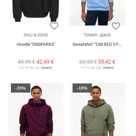
ZUR WUNSCHLISTE HINZUFÜGEN
ZUR W
ONLY & SONS
TOMMY JEANS
Hoodie "ONSPARKS"
Sweatshirt "TJM REG S FLAG CREW EXT"
49,99 €
42,49 €
69,90 €
59,42 €
inkl. MwSt. zzgl.
Versand
inkl. MwSt. zzgl.
Versand
-15%
-15%