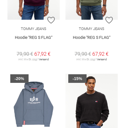
ZUR WUNSCHLISTE HINZUFÜGEN
ZUR W
TOMMY JEANS
TOMMY JEANS
Hoodie "REG S FLAG"
Hoodie "REG S FLAG"
79,90 €
67,92 €
79,90 €
67,92 €
inkl. MwSt. zzgl.
Versand
inkl. MwSt. zzgl.
Versand
-20%
-15%