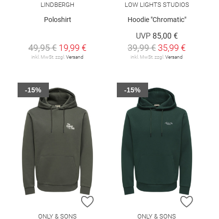
LINDBERGH
LOW LIGHTS STUDIOS
Poloshirt
Hoodie "Chromatic"
UVP
85,00 €
49,95 €
19,99 €
39,99 €
35,99 €
inkl. MwSt. zzgl.
Versand
inkl. MwSt. zzgl.
Versand
-15%
-15%
ZUR WUNSCHLISTE HINZUFÜGEN
ZUR W
ONLY & SONS
ONLY & SONS