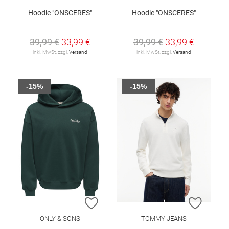
Hoodie "ONSCERES"
Hoodie "ONSCERES"
39,99 €
33,99 €
39,99 €
33,99 €
inkl. MwSt. zzgl.
Versand
inkl. MwSt. zzgl.
Versand
-15%
-15%
ZUR WUNSCHLISTE HINZUFÜGEN
ZUR W
ONLY & SONS
TOMMY JEANS