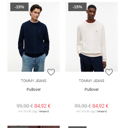
-15%
-15%
ZUR WUNSCHLISTE HINZUFÜGEN
ZUR W
TOMMY JEANS
TOMMY JEANS
Pullover
Pullover
99,90 €
84,92 €
99,90 €
84,92 €
inkl. MwSt. zzgl.
Versand
inkl. MwSt. zzgl.
Versand