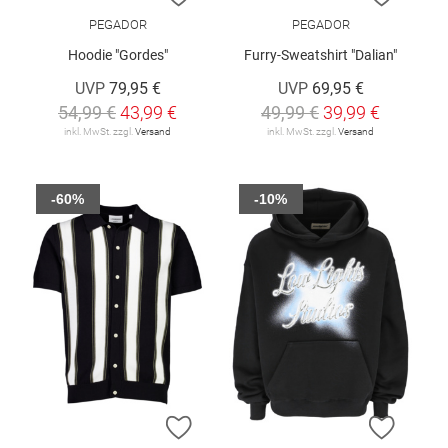
PEGADOR
PEGADOR
Hoodie "Gordes"
Furry-Sweatshirt "Dalian"
UVP
79,95 €
UVP
69,95 €
54,99 €
43,99 €
49,99 €
39,99 €
inkl. MwSt. zzgl.
Versand
inkl. MwSt. zzgl.
Versand
-60%
-10%
ZUR WUNSCHLISTE HINZUFÜGEN
ZUR W