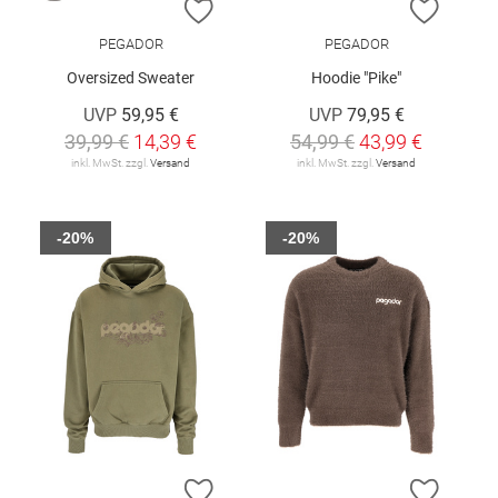
ZUR WUNSCHLISTE HINZUFÜGEN
ZUR W
PEGADOR
PEGADOR
Oversized Sweater
Hoodie "Pike"
UVP
59,95 €
UVP
79,95 €
39,99 €
14,39 €
54,99 €
43,99 €
inkl. MwSt. zzgl.
Versand
inkl. MwSt. zzgl.
Versand
-20%
-20%
ZUR WUNSCHLISTE HINZUFÜGEN
ZUR W