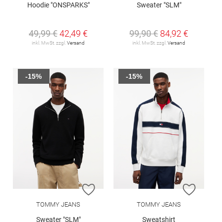
Hoodie "ONSPARKS"
Sweater "SLM"
49,99 €
42,49 €
99,90 €
84,92 €
inkl. MwSt. zzgl.
Versand
inkl. MwSt. zzgl.
Versand
-15%
-15%
ZUR WUNSCHLISTE HINZUFÜGEN
ZUR W
TOMMY JEANS
TOMMY JEANS
Sweater "SLM"
Sweatshirt