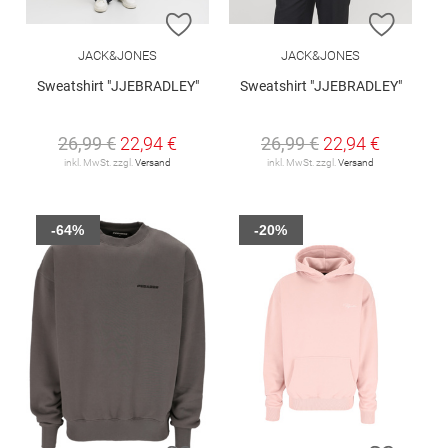
ZUR WUNSCHLISTE HINZUFÜGEN
ZUR W
JACK&JONES
JACK&JONES
Sweatshirt "JJEBRADLEY"
Sweatshirt "JJEBRADLEY"
26,99 €
22,94 €
26,99 €
22,94 €
inkl. MwSt. zzgl.
Versand
inkl. MwSt. zzgl.
Versand
-64%
-20%