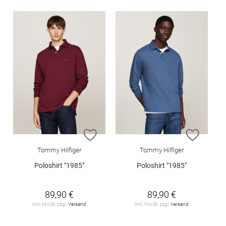
ZUR WUNSCHLISTE HINZUFÜGEN
ZUR W
Tommy Hilfiger
Tommy Hilfiger
Poloshirt "1985"
Poloshirt "1985"
89,90 €
89,90 €
inkl. MwSt. zzgl.
Versand
inkl. MwSt. zzgl.
Versand