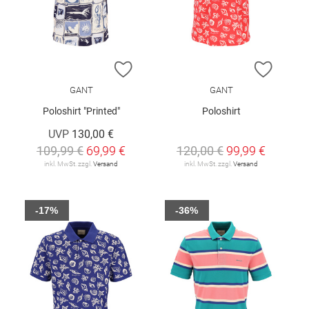
ZUR WUNSCHLISTE HINZUFÜGEN
ZUR W
GANT
GANT
Poloshirt "Printed"
Poloshirt
UVP
130,00 €
109,99 €
69,99 €
120,00 €
99,99 €
inkl. MwSt. zzgl.
Versand
inkl. MwSt. zzgl.
Versand
-17%
-36%