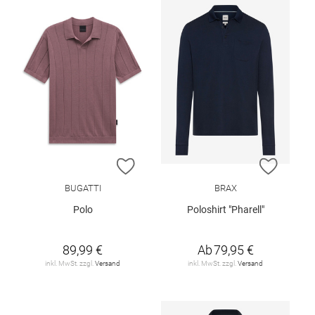
ZUR WUNSCHLISTE HINZUFÜGEN
ZUR W
BUGATTI
BRAX
Polo
Poloshirt "Pharell"
89,99 €
Ab
79,95 €
inkl. MwSt. zzgl.
Versand
inkl. MwSt. zzgl.
Versand