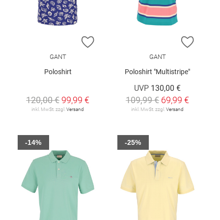
ZUR WUNSCHLISTE HINZUFÜGEN
ZUR W
GANT
GANT
Poloshirt
Poloshirt "Multistripe"
UVP
130,00 €
120,00 €
99,99 €
109,99 €
69,99 €
inkl. MwSt. zzgl.
Versand
inkl. MwSt. zzgl.
Versand
-14%
-25%