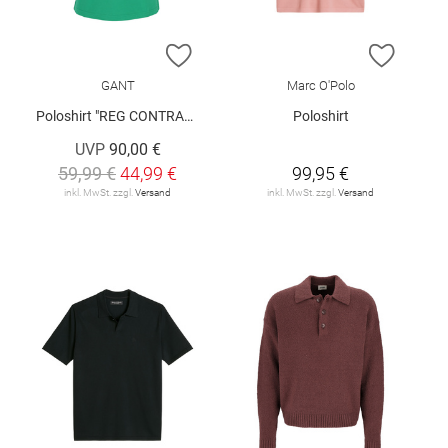
ZUR WUNSCHLISTE HINZUFÜGEN
ZUR W
GANT
Marc O'Polo
Poloshirt "REG CONTRAST"
Poloshirt
UVP
90,00 €
59,99 €
44,99 €
99,95 €
inkl. MwSt. zzgl.
Versand
inkl. MwSt. zzgl.
Versand