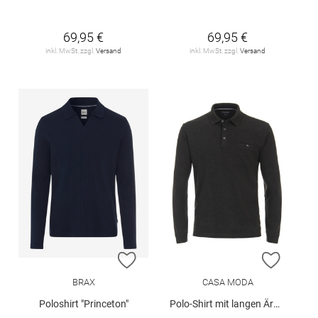
69,95 €
69,95 €
inkl. MwSt. zzgl.
Versand
inkl. MwSt. zzgl.
Versand
ZUR WUNSCHLISTE HINZUFÜGEN
ZUR W
BRAX
CASA MODA
Poloshirt "Princeton"
Polo-Shirt mit langen Ärmeln