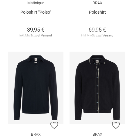
Matinique
BRAX
Poloshirt "Poleo"
Poloshirt
39,95 €
69,95 €
inkl. MwSt. zzgl.
Versand
inkl. MwSt. zzgl.
Versand
ZUR WUNSCHLISTE HINZUFÜGEN
ZUR W
BRAX
BRAX