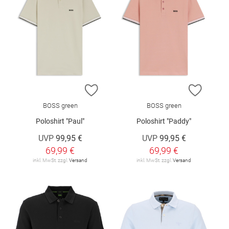
ZUR WUNSCHLISTE HINZUFÜGEN
ZUR W
BOSS green
BOSS green
Poloshirt "Paul"
Poloshirt "Paddy"
UVP
99,95 €
UVP
99,95 €
69,99 €
69,99 €
inkl. MwSt. zzgl.
Versand
inkl. MwSt. zzgl.
Versand