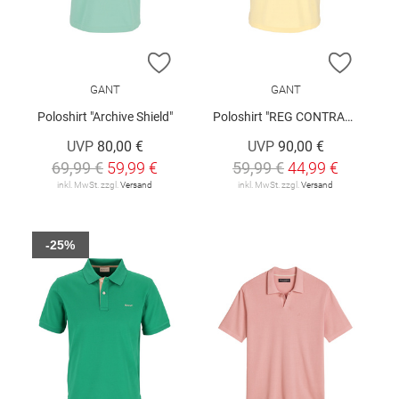
ZUR WUNSCHLISTE HINZUFÜGEN
ZUR W
GANT
GANT
Poloshirt "Archive Shield"
Poloshirt "REG CONTRAST"
UVP
80,00 €
UVP
90,00 €
69,99 €
59,99 €
59,99 €
44,99 €
inkl. MwSt. zzgl.
Versand
inkl. MwSt. zzgl.
Versand
-25%