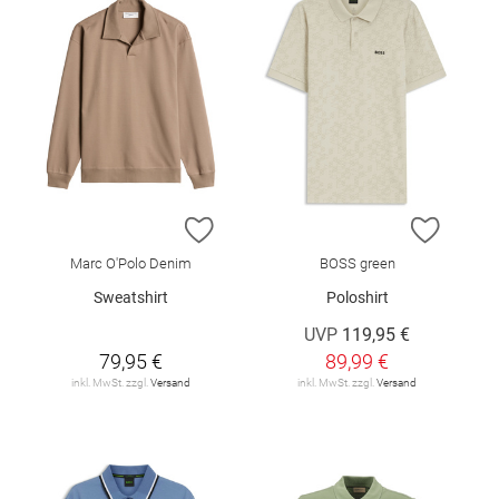
ZUR WUNSCHLISTE HINZUFÜGEN
ZUR W
Marc O'Polo Denim
BOSS green
Sweatshirt
Poloshirt
UVP
119,95 €
79,95 €
89,99 €
inkl. MwSt. zzgl.
Versand
inkl. MwSt. zzgl.
Versand