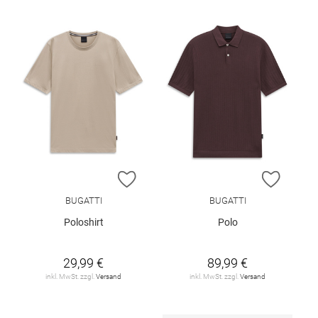
ZUR WUNSCHLISTE HINZUFÜGEN
ZUR W
BUGATTI
BUGATTI
Poloshirt
Polo
29,99 €
89,99 €
inkl. MwSt. zzgl.
Versand
inkl. MwSt. zzgl.
Versand