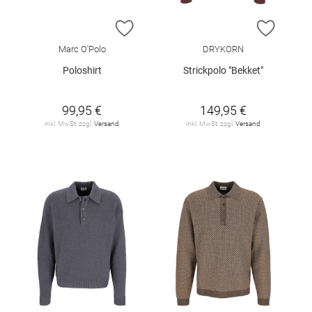
ZUR WUNSCHLISTE HINZUFÜGEN
ZUR W
Marc O'Polo
DRYKORN
Poloshirt
Strickpolo "Bekket"
99,95 €
149,95 €
inkl. MwSt. zzgl.
Versand
inkl. MwSt. zzgl.
Versand