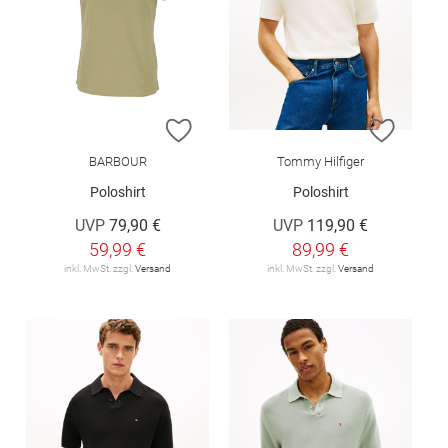
ZUR WUNSCHLISTE HINZUFÜGEN
ZUR W
BARBOUR
Tommy Hilfiger
Poloshirt
Poloshirt
UVP
79,90 €
UVP
119,90 €
59,99 €
89,99 €
inkl. MwSt. zzgl.
Versand
inkl. MwSt. zzgl.
Versand