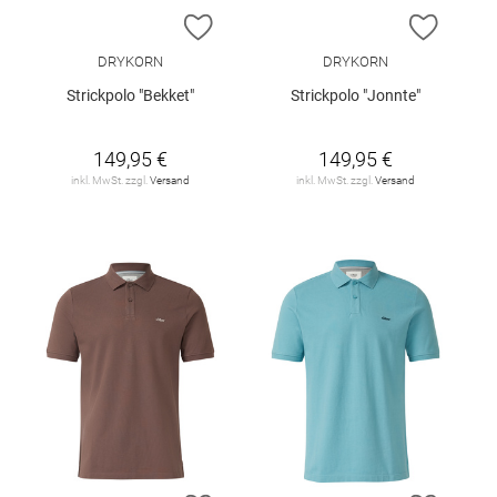
ZUR WUNSCHLISTE HINZUFÜGEN
ZUR W
DRYKORN
DRYKORN
Strickpolo "Bekket"
Strickpolo "Jonnte"
149,95 €
149,95 €
inkl. MwSt. zzgl.
Versand
inkl. MwSt. zzgl.
Versand