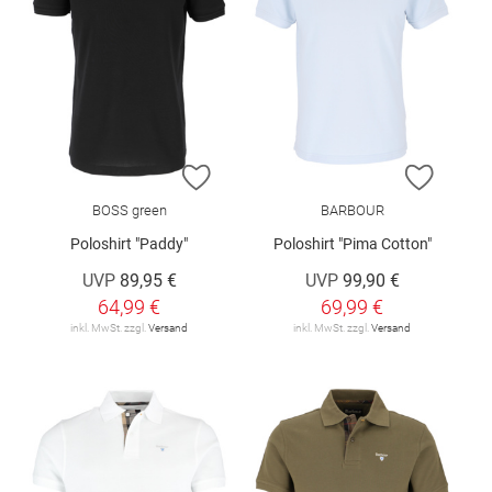
ZUR WUNSCHLISTE HINZUFÜGEN
ZUR W
BOSS green
BARBOUR
Poloshirt "Paddy"
Poloshirt "Pima Cotton"
UVP
89,95 €
UVP
99,90 €
64,99 €
69,99 €
inkl. MwSt. zzgl.
Versand
inkl. MwSt. zzgl.
Versand