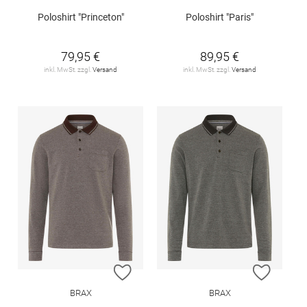
Poloshirt "Princeton"
Poloshirt "Paris"
79,95 €
89,95 €
inkl. MwSt. zzgl.
Versand
inkl. MwSt. zzgl.
Versand
ZUR WUNSCHLISTE HINZUFÜGEN
ZUR W
BRAX
BRAX