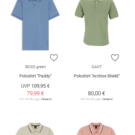
ZUR WUNSCHLISTE HINZUFÜGEN
ZUR W
BOSS green
GANT
Poloshirt "Paddy"
Poloshirt "Archive Shield"
UVP
109,95 €
79,99 €
80,00 €
inkl. MwSt. zzgl.
Versand
inkl. MwSt. zzgl.
Versand