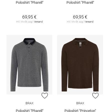
Poloshirt "Pharell"
Poloshirt "Pharell"
69,95 €
69,95 €
inkl. MwSt. zzgl.
Versand
inkl. MwSt. zzgl.
Versand
ZUR WUNSCHLISTE HINZUFÜGEN
ZUR W
BRAX
BRAX
Poloshirt "Pharell"
Poloshirt "Princeton"