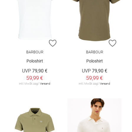
ZUR WUNSCHLISTE HINZUFÜGEN
ZUR W
BARBOUR
BARBOUR
Poloshirt
Poloshirt
UVP
79,90 €
UVP
79,90 €
59,99 €
59,99 €
inkl. MwSt. zzgl.
Versand
inkl. MwSt. zzgl.
Versand