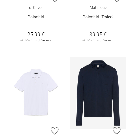
s. Oliver
Matinique
Poloshirt
Poloshirt "Poleo"
25,99 €
39,95 €
inkl. MwSt. zzgl.
Versand
inkl. MwSt. zzgl.
Versand
ZUR WUNSCHLISTE HINZUFÜGEN
ZUR W