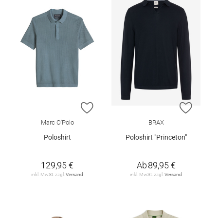
ZUR WUNSCHLISTE HINZUFÜGEN
ZUR W
Marc O'Polo
BRAX
Poloshirt
Poloshirt "Princeton"
129,95 €
Ab
89,95 €
inkl. MwSt. zzgl.
Versand
inkl. MwSt. zzgl.
Versand