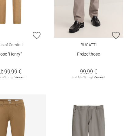
E HINZUFÜGEN
ZUR WUNSCHLISTE HINZUFÜGEN
ZUR W
ub of Comfort
BUGATTI
ose "Henry"
Freizeithose
Ab
99,99 €
99,99 €
 MwSt. zzgl.
Versand
inkl. MwSt. zzgl.
Versand