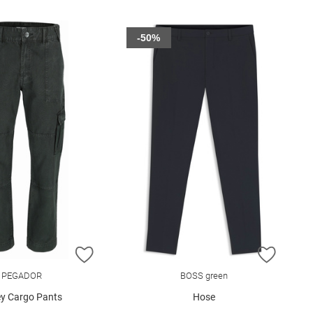
-50%
E HINZUFÜGEN
ZUR WUNSCHLISTE HINZUFÜGEN
ZUR W
PEGADOR
BOSS green
ey Cargo Pants
Hose