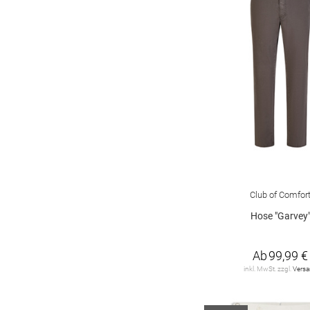
FYNCH-HATTON
8
G-STAR
3
GANT
4
GÖTZBURG
1
HATTRIC
21
HUGO
12
IRIEDAILY
1
Club of Comfor
JACK&JONES
41
Hose "Garvey
JACK&JONES
PREMIUM
18
Ab
99,99 €
inkl. MwSt. zzgl.
Vers
JACOB COHEN
3
JOOP!
10