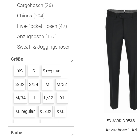
Cargohosen
26
Chinos
204
Five-Pocket Hosen
47
Anzughosen
157
Sweat- & Joggingshosen
18
Größe
XS
S
S regluar
S/32
S/34
M
M/32
M/34
L
L/32
XL
XL regular
XL/32
XXL
EDUARD DRESSL
XXL regular
XXL/32
Anzughose "JAN
Farbe