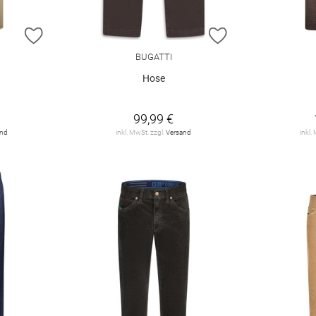
ZUR WUNSCHLISTE HINZUFÜGEN
ZUR WUNSCHLIST
BUGATTI
Hose
99,99 €
and
inkl. MwSt. zzgl.
Versand
inkl.