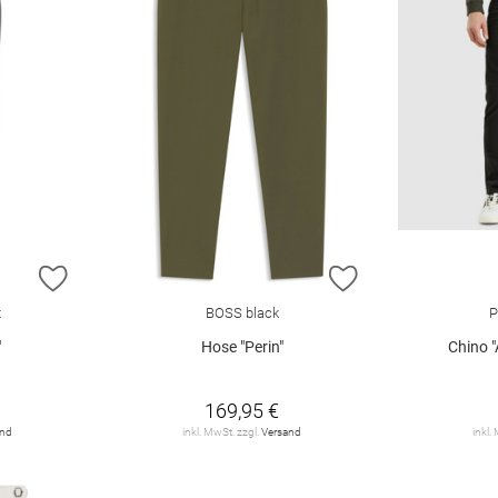
ZUR WUNSCHLISTE HINZUFÜGEN
ZUR WUNSCHLIST
t
BOSS black
P
"
Hose "Perin"
Chino "
169,95 €
and
inkl. MwSt. zzgl.
Versand
inkl.