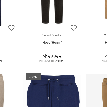
ZUR WUNSCHLISTE HINZUFÜGEN
ZUR WUNSCHLIST
Club of Comfort
Cl
Hose "Henry"
H
Ab
99,99 €
and
inkl. MwSt. zzgl.
Versand
inkl.
-38%