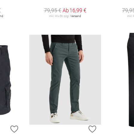
€
79,95 €
Ab
16,99 €
79,9
and
inkl. MwSt. zzgl.
Versand
inkl.
ZUR WUNSCHLISTE HINZUFÜGEN
ZUR WUNSCHLIST