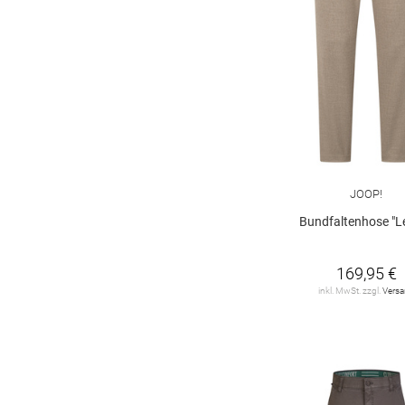
265 U
275
275 U
285
CINQUE
21
285 U
295 U
Carlo Colucci
1
Club of Comfort
26
DENIM Tom Tailor
2
DIGEL
65
JOOP!
DISTRETTO12
2
Bundfaltenhose "Le
DONDUP
5
169,95 €
DRYKORN
11
inkl. MwSt. zzgl.
Vers
DSTREZZED
4
EDUARD DRESSLER
7
EUREX
30