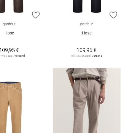
E HINZUFÜGEN
ZUR WUNSCHLISTE HINZUFÜGEN
ZUR W
gardeur
gardeur
Hose
Hose
109,95 €
109,95 €
 MwSt. zzgl.
Versand
inkl. MwSt. zzgl.
Versand