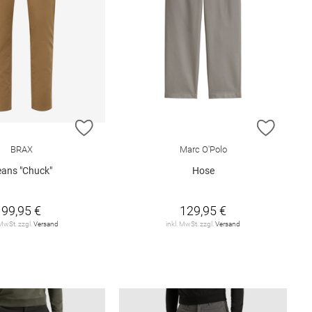
E HINZUFÜGEN
ZUR WUNSCHLISTE HINZUFÜGEN
ZUR W
BRAX
Marc O'Polo
eans "Chuck"
Hose
99,95 €
129,95 €
 MwSt. zzgl.
Versand
inkl. MwSt. zzgl.
Versand