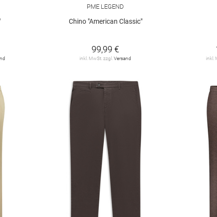
PME LEGEND
"
Chino "American Classic"
€
99,99 €
and
inkl. MwSt. zzgl.
Versand
inkl.