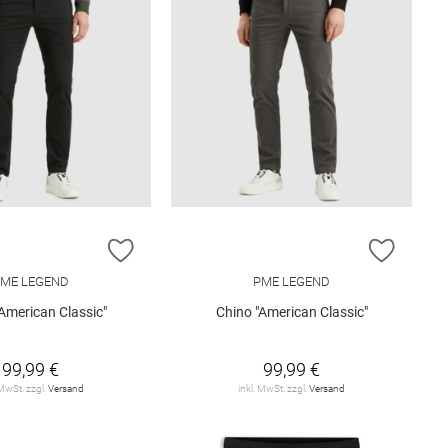
E HINZUFÜGEN
ZUR WUNSCHLISTE HINZUFÜGEN
ZUR W
ME LEGEND
PME LEGEND
American Classic"
Chino "American Classic"
99,99 €
99,99 €
 MwSt. zzgl.
Versand
inkl. MwSt. zzgl.
Versand