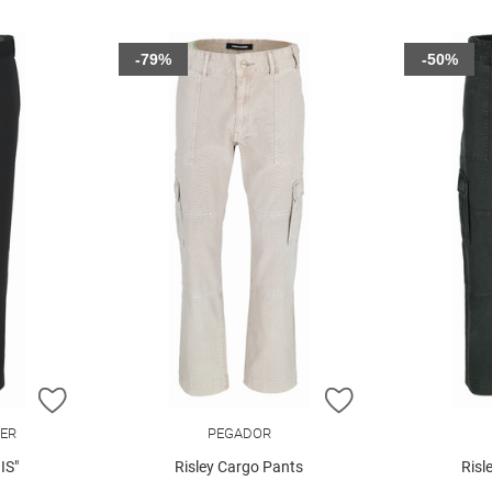
-79%
-50%
ZUR WUNSCHLISTE HINZUFÜGEN
ZUR WUNSCHLIST
ER
PEGADOR
IS"
Risley Cargo Pants
Risl