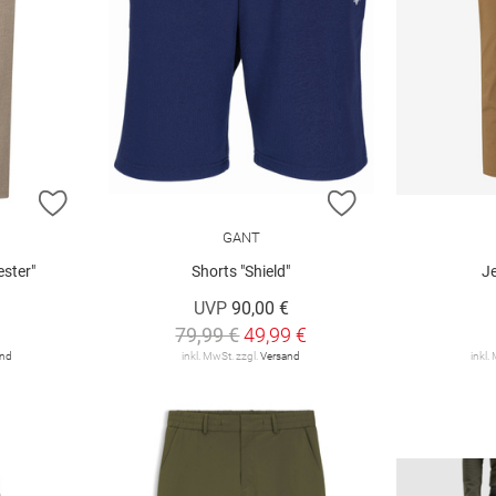
ZUR WUNSCHLISTE HINZUFÜGEN
ZUR WUNSCHLIST
GANT
ster"
Shorts "Shield"
J
UVP
90,00 €
79,99 €
49,99 €
and
inkl. MwSt. zzgl.
Versand
inkl.