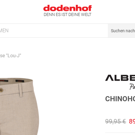
DENN ES IST DEINE WELT
MEN
se "Lou-J"
CHINOHO
99,95 €
8