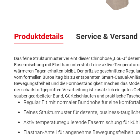
Zum
Anfang
der
Produktdetails
Service & Versand
Bildergalerie
springen
Das feine Strukturmuster verleiht dieser Chinohose „Lou-J“ dezent
Fasermischung mit Elasthan unterstützt eine aktive Temperaturr
wärmeren Tagen erhalten bleibt. Der präzise geschnittene Regular 
vom formellen Büroalltag bis zu entspannten Smart-Casual-Anläs
Bewegungsfreiheit und die Formbeständigkeit machen das Modell 
der schadstoffgeprüften Verarbeitung ist zusätzlich ein gutes Ge
sauber gearbeiteter Bund, Gürtelschlaufen und praktische Tasche
Regular Fit mit normaler Bundhöhe für eine komfortab
Feines Strukturmuster für dezente, business-tauglich
Aktiv temperaturregulierende Fasermischung für kü
Elasthan-Anteil für angenehme Bewegungsfreiheit un