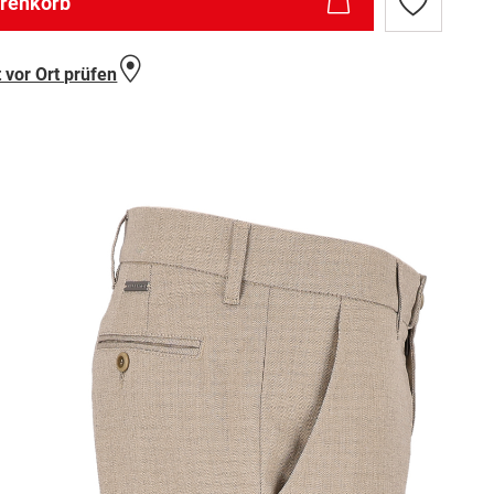
arenkorb
Zur
Wunschlist
hinzufügen
 vor Ort prüfen