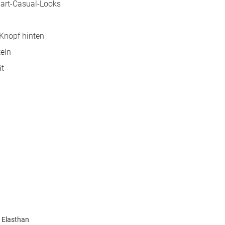
mart-Casual-Looks
 Knopf hinten
eln
ät
% Elasthan