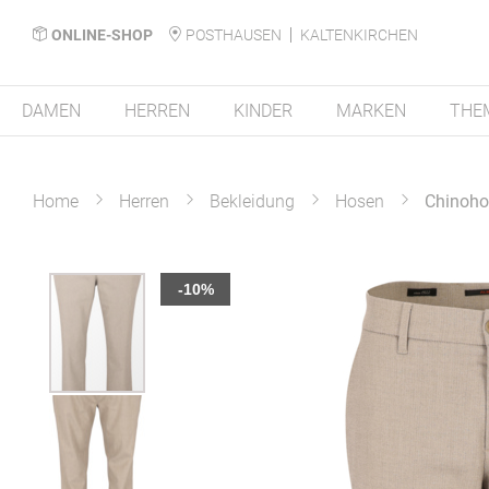
ONLINE-SHOP
POSTHAUSEN
KALTENKIRCHEN
DAMEN
HERREN
KINDER
MARKEN
THE
Home
Herren
Bekleidung
Hosen
Chinoho
Zum
-10%
Ende
der
Bildergalerie
springen