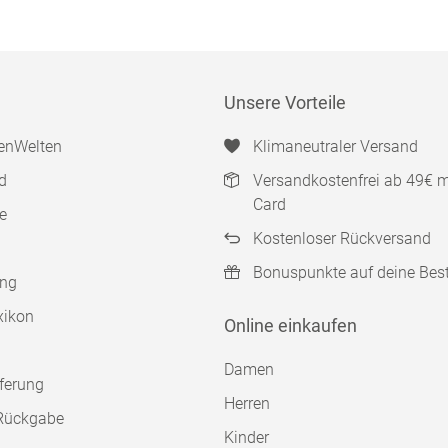
Unsere Vorteile
enWelten
Klimaneutraler Versand
d
Versandkostenfrei ab 49€ 
Card
e
Kostenloser Rückversand
Bonuspunkte auf deine Bes
ung
xikon
Online einkaufen
Damen
ferung
Herren
Rückgabe
Kinder