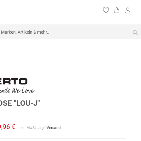
S
SE "LOU-J"
9,96 €
inkl. MwSt. zzgl.
Versand