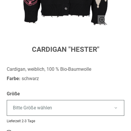
Zum
CARDIGAN "HESTER"
Anfang
der
Bildergalerie
Cardigan, weiblich, 100 % Bio-Baumwolle
springen
Farbe:
schwarz
Größe
Bitte Größe wählen
Lieferzeit
2-3 Tage