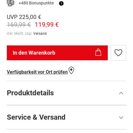
+480 Bonuspunkte
i
UVP
225,00 €
169,99 €
119,99 €
inkl. MwSt. zzgl.
Versand
In den Warenkorb
Zur
Wunschl
hinzufü
Verfügbarkeit vor Ort prüfen
Produktdetails
Service & Versand