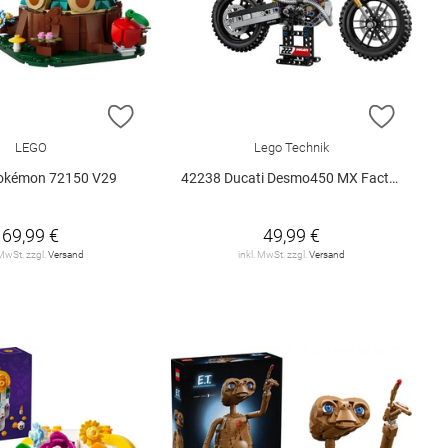
E HINZUFÜGEN
ZUR WUNSCHLISTE HINZUFÜGEN
ZUR W
LEGO
Lego Technik
okémon 72150 V29
42238 Ducati Desmo450 MX Factory M.. V29
69,99 €
49,99 €
 MwSt. zzgl.
Versand
inkl. MwSt. zzgl.
Versand