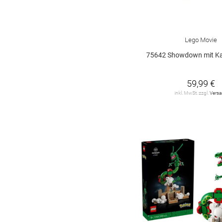
Lego Movie
75642 Showdown mit Kapitän
59,99 €
inkl. MwSt. zzgl.
Vers