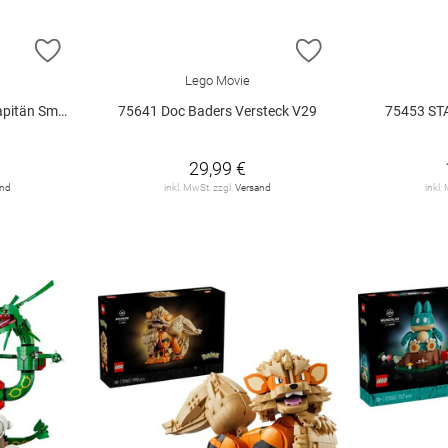
ZUR WUNSCHLISTE HINZUFÜGEN
ZUR WUNSCHLIST
Lego Movie
 Smoker V29
75641 Doc Baders Versteck V29
75453 ST
29,99 €
and
inkl. MwSt. zzgl.
Versand
inkl.