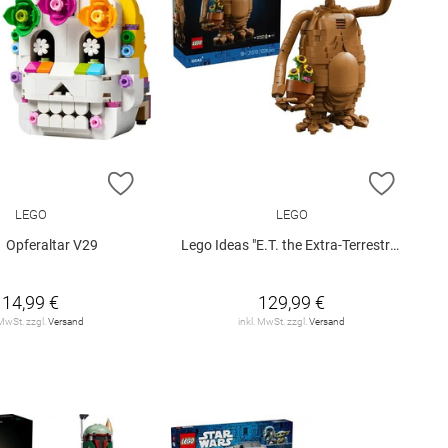
E HINZUFÜGEN
ZUR WUNSCHLISTE HINZUFÜGEN
ZUR W
LEGO
LEGO
 Opferaltar V29
Lego Ideas "E.T. the Extra-Terrestrial" (21370)
14,99 €
129,99 €
 MwSt. zzgl.
Versand
inkl. MwSt. zzgl.
Versand