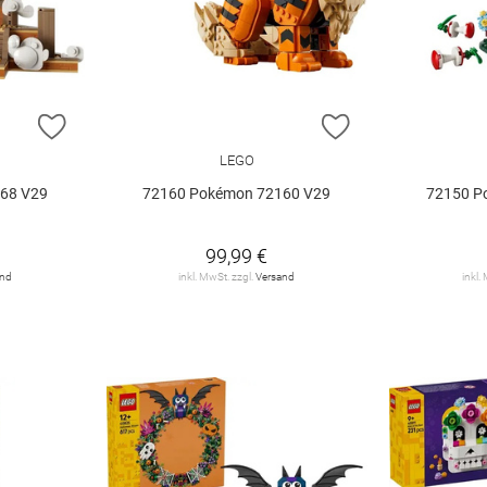
ZUR WUNSCHLISTE HINZUFÜGEN
ZUR WUNSCHLIST
LEGO
68 V29
72160 Pokémon 72160 V29
72150 P
99,99 €
and
inkl. MwSt. zzgl.
Versand
inkl.