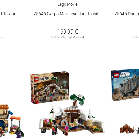
Lego Movie
anodon V29
75646 Garps Marineschlachtschiff V29
75645 Duell
169,99 €
and
inkl. MwSt. zzgl.
Versand
inkl.