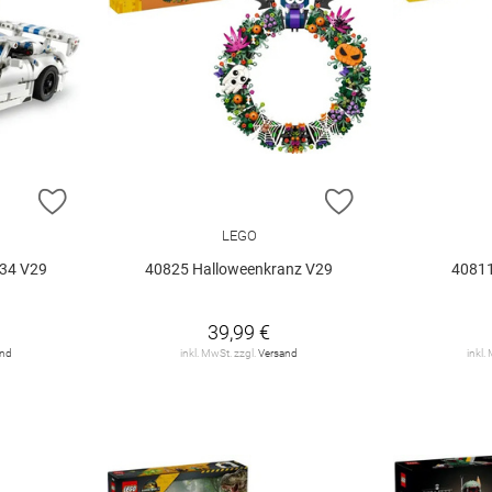
ZUR WUNSCHLISTE HINZUFÜGEN
ZUR WUNSCHLIST
LEGO
34 V29
40825 Halloweenkranz V29
40811
39,99 €
and
inkl. MwSt. zzgl.
Versand
inkl.