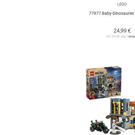
LEGO
Lego Speed
Champions
19
77977 Baby-Dinosaurier: Pter
Lego Super Mario
4
24,99 €
Lego Technik
34
inkl. MwSt. zzgl.
Vers
Lego Universe Super
Heroes
2
MOULD KING
8
Ravensburger
5
Simba
1
Star Wars
5
VEDES
3