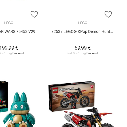
E HINZUFÜGEN
ZUR WUNSCHLISTE HINZUFÜGEN
ZUR W
LEGO
LEGO
AR WARS 75453 V29
72537 LEGO® KPop Demon Hunters 72537 V29
199,99 €
69,99 €
 MwSt. zzgl.
Versand
inkl. MwSt. zzgl.
Versand