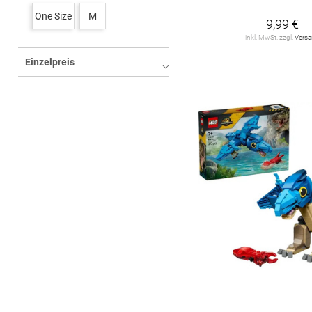
Lego Classic
7
One Size
M
9,99 €
Lego Creator
20
inkl. MwSt. zzgl.
Vers
Einzelpreis
Lego Disney
14
Lego Friends
28
Lego Harry Potter
11
Lego Jurassic World
5
Lego Lizenzen
36
Lego Marvel Super
Heroes
12
Lego Minecraft
18
Lego Movie
11
Lego Ninjago
29