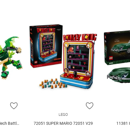
ZUR WUNSCHLISTE HINZUFÜGEN
ZUR WUNSCHLIST
LEGO
tle Set V29
72051 SUPER MARIO 72051 V29
11381 