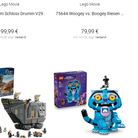
Lego Movie
Lego Movie
 im Schloss Drumm V29
75644 Woogey vs. Boogey Riesen a.. V29
99,99 €
79,99 €
 MwSt. zzgl.
Versand
inkl. MwSt. zzgl.
Versand