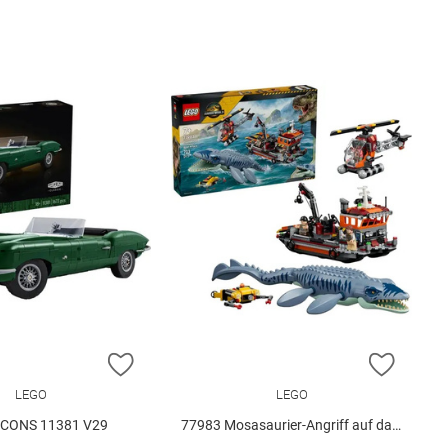
E HINZUFÜGEN
ZUR WUNSCHLISTE HINZUFÜGEN
ZUR W
LEGO
LEGO
ICONS 11381 V29
77983 Mosasaurier-Angriff auf das.. V29