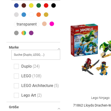
transparent
Marke
Duplo
24
LEGO
108
LEGO Architecture
5
Lego Art
2
Lego Ninjago
Lego City
40
71862 Lloyds Drachen-Mech Bat
Größe