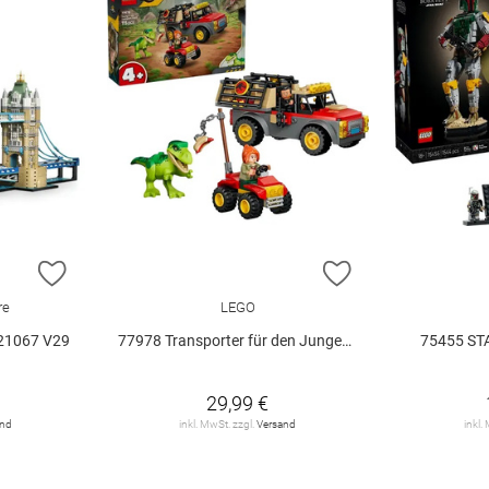
ZUR WUNSCHLISTE HINZUFÜGEN
ZUR WUNSCHLIST
re
LEGO
21067 V29
77978 Transporter für den Jungen T.. V29
75455 ST
29,99 €
and
inkl. MwSt. zzgl.
Versand
inkl.