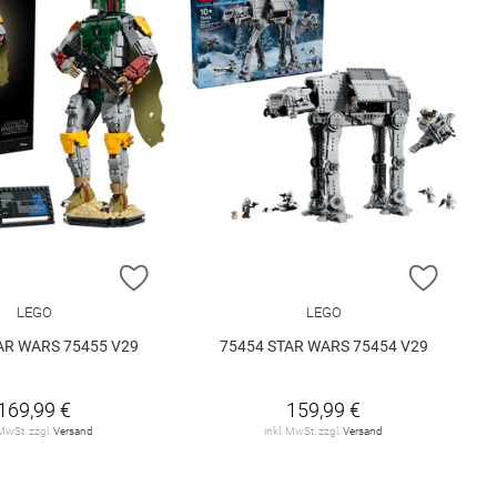
E HINZUFÜGEN
ZUR WUNSCHLISTE HINZUFÜGEN
ZUR W
LEGO
LEGO
AR WARS 75455 V29
75454 STAR WARS 75454 V29
169,99 €
159,99 €
 MwSt. zzgl.
Versand
inkl. MwSt. zzgl.
Versand