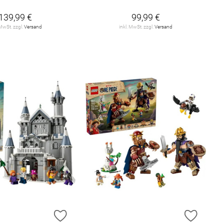
139,99 €
99,99 €
 MwSt. zzgl.
Versand
inkl. MwSt. zzgl.
Versand
E HINZUFÜGEN
ZUR WUNSCHLISTE HINZUFÜGEN
ZUR W