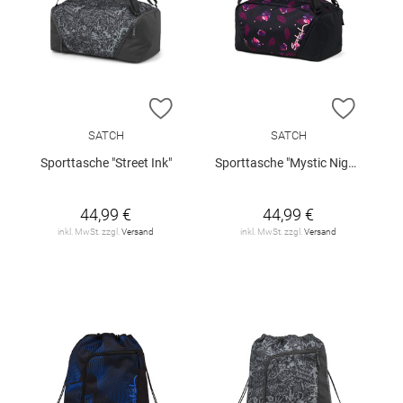
ZUR WUNSCHLISTE HINZUFÜGEN
ZUR W
SATCH
SATCH
Sporttasche "Street Ink"
Sporttasche "Mystic Nights"
44,99 €
44,99 €
inkl. MwSt. zzgl.
Versand
inkl. MwSt. zzgl.
Versand