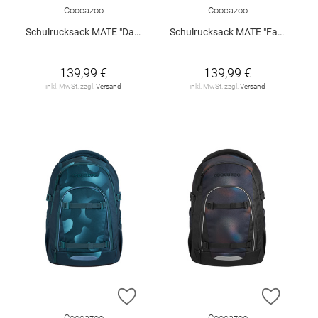
Coocazoo
Coocazoo
Schulrucksack MATE "Dark Race"
Schulrucksack MATE "Fast Lime"
139,99 €
139,99 €
inkl. MwSt. zzgl.
Versand
inkl. MwSt. zzgl.
Versand
ZUR WUNSCHLISTE HINZUFÜGEN
ZUR W
Coocazoo
Coocazoo