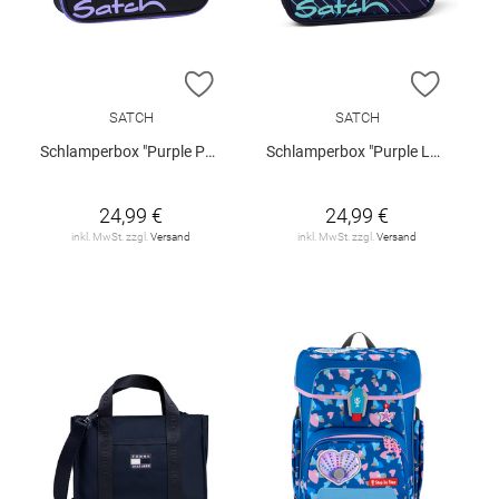
ZUR WUNSCHLISTE HINZUFÜGEN
ZUR W
SATCH
SATCH
Schlamperbox "Purple Phantom"
Schlamperbox "Purple Laser"
24,99 €
24,99 €
inkl. MwSt. zzgl.
Versand
inkl. MwSt. zzgl.
Versand