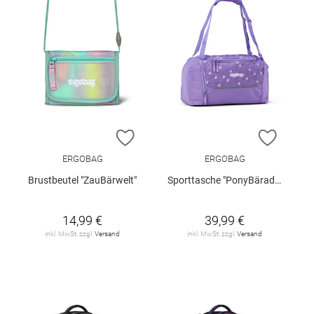
ZUR WUNSCHLISTE HINZUFÜGEN
ZUR W
ERGOBAG
ERGOBAG
Brustbeutel "ZauBärwelt"
Sporttasche "PonyBäradies"
14,99 €
39,99 €
inkl. MwSt. zzgl.
Versand
inkl. MwSt. zzgl.
Versand