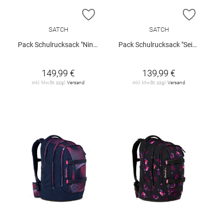
ZUR WUNSCHLISTE HINZUFÜGEN
ZUR W
SATCH
SATCH
Pack Schulrucksack "Ninja Matrix"
Pack Schulrucksack "Seismic Green"
149,99 €
139,99 €
inkl. MwSt. zzgl.
Versand
inkl. MwSt. zzgl.
Versand