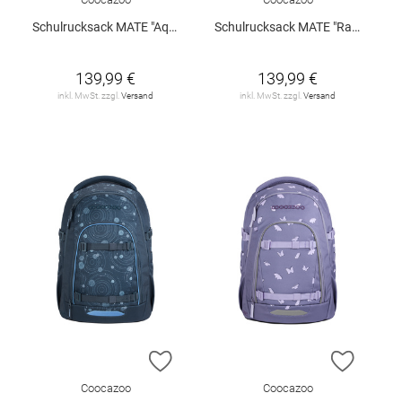
Schulrucksack MATE "Aqua Flow"
Schulrucksack MATE "Rainbow Illusion"
139,99 €
139,99 €
inkl. MwSt. zzgl.
Versand
inkl. MwSt. zzgl.
Versand
ZUR WUNSCHLISTE HINZUFÜGEN
ZUR W
Coocazoo
Coocazoo