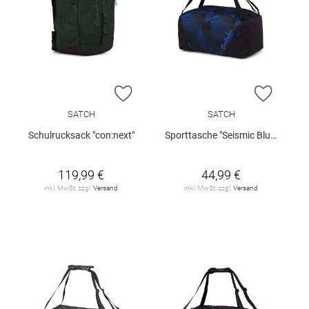
ZUR WUNSCHLISTE HINZUFÜGEN
ZUR W
SATCH
SATCH
Schulrucksack "con:next"
Sporttasche "Seismic Blue"
119,99 €
44,99 €
inkl. MwSt. zzgl.
Versand
inkl. MwSt. zzgl.
Versand