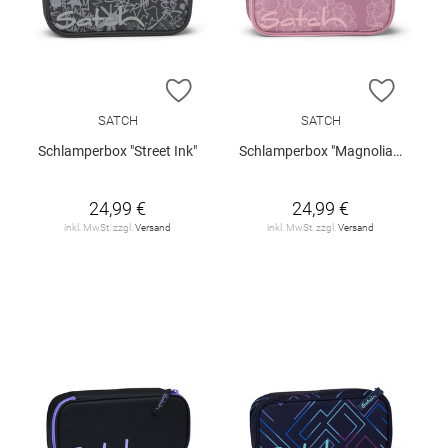
ZUR WUNSCHLISTE HINZUFÜGEN
ZUR W
SATCH
SATCH
Schlamperbox "Street Ink"
Schlamperbox "Magnolia Dream"
24,99 €
24,99 €
inkl. MwSt. zzgl.
Versand
inkl. MwSt. zzgl.
Versand