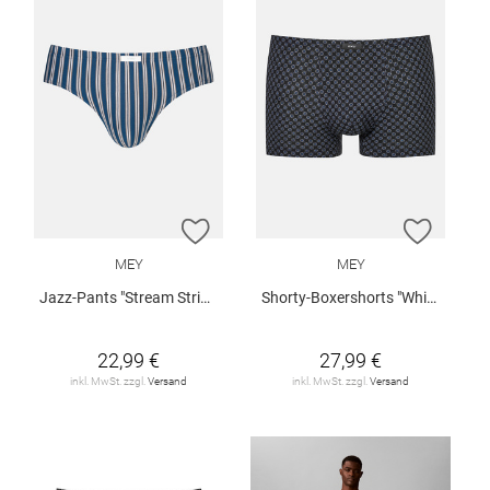
ZUR WUNSCHLISTE HINZUFÜGEN
ZUR W
MEY
MEY
Jazz-Pants "Stream Stripes"
Shorty-Boxershorts "White Squares"
22,99 €
27,99 €
inkl. MwSt. zzgl.
Versand
inkl. MwSt. zzgl.
Versand