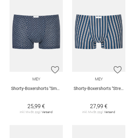
ZUR WUNSCHLISTE HINZUFÜGEN
ZUR W
MEY
MEY
Shorty-Boxershorts "Smart Chains"
Shorty-Boxershorts "Stream Stripes"
25,99 €
27,99 €
inkl. MwSt. zzgl.
Versand
inkl. MwSt. zzgl.
Versand