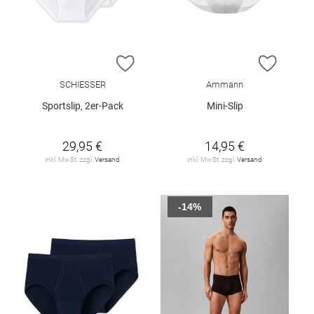
ZUR WUNSCHLISTE HINZUFÜGEN
ZUR W
SCHIESSER
Ammann
Sportslip, 2er-Pack
Mini-Slip
29,95 €
14,95 €
inkl. MwSt. zzgl.
Versand
inkl. MwSt. zzgl.
Versand
-14%