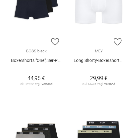
ZUR WUNSCHLISTE HINZUFÜGEN
ZUR W
BOSS black
MEY
Boxershorts "One", 3er-Pack
Long Shorty-Boxershorts "Business Class"
44,95 €
29,99 €
inkl. MwSt. zzgl.
Versand
inkl. MwSt. zzgl.
Versand