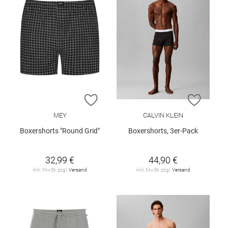
ZUR WUNSCHLISTE HINZUFÜGEN
ZUR W
MEY
CALVIN KLEIN
Boxershorts "Round Grid"
Boxershorts, 3er-Pack
32,99 €
44,90 €
inkl. MwSt. zzgl.
Versand
inkl. MwSt. zzgl.
Versand