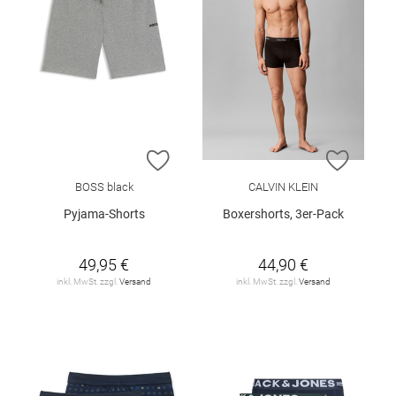
ZUR WUNSCHLISTE HINZUFÜGEN
ZUR W
BOSS black
CALVIN KLEIN
Pyjama-Shorts
Boxershorts, 3er-Pack
49,95 €
44,90 €
inkl. MwSt. zzgl.
Versand
inkl. MwSt. zzgl.
Versand