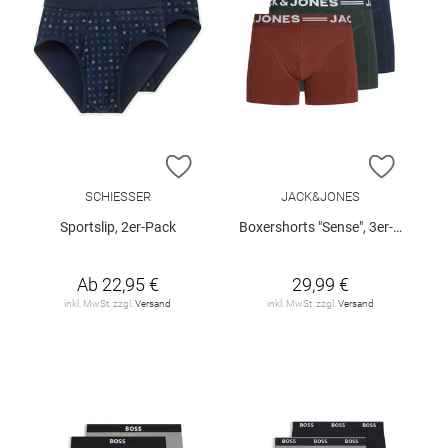
ZUR WUNSCHLISTE HINZUFÜGEN
ZUR W
SCHIESSER
JACK&JONES
Sportslip, 2er-Pack
Boxershorts "Sense", 3er-Pack
Ab
22,95 €
29,99 €
inkl. MwSt. zzgl.
Versand
inkl. MwSt. zzgl.
Versand