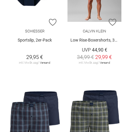
ZUR WUNSCHLISTE HINZUFÜGEN
ZUR W
SCHIESSER
CALVIN KLEIN
Sportslip, 2er-Pack
Low Rise-Boxershorts, 3er-Pack
UVP
44,90 €
29,95 €
34,99 €
29,99 €
inkl. MwSt. zzgl.
Versand
inkl. MwSt. zzgl.
Versand