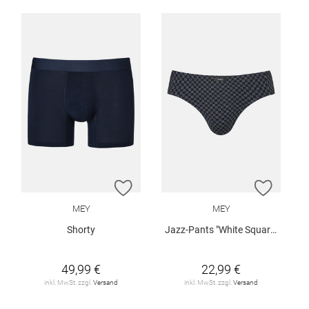
ZUR WUNSCHLISTE HINZUFÜGEN
ZUR W
MEY
MEY
Shorty
Jazz-Pants "White Squares"
49,99 €
22,99 €
inkl. MwSt. zzgl.
Versand
inkl. MwSt. zzgl.
Versand