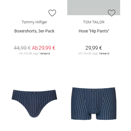
ZUR WUNSCHLISTE HINZUFÜGEN
ZUR W
Tommy Hilfiger
TOM TAILOR
Boxershorts, 3er-Pack
Hose "Hip Pants"
44,90 €
Ab
29,99 €
29,99 €
inkl. MwSt. zzgl.
Versand
inkl. MwSt. zzgl.
Versand