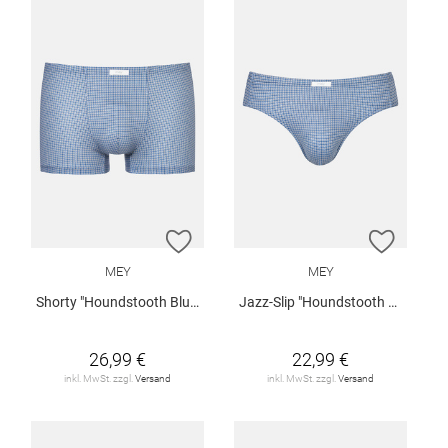
ZUR WUNSCHLISTE HINZUFÜGEN
ZUR W
MEY
MEY
Shorty "Houndstooth Blue"
Jazz-Slip "Houndstooth Blue"
26,99 €
22,99 €
inkl. MwSt. zzgl.
Versand
inkl. MwSt. zzgl.
Versand