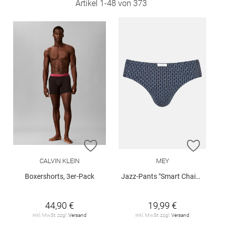
Artikel
1
-
48
von
373
ZUR WUNSCHLISTE HINZUFÜGEN
ZUR W
CALVIN KLEIN
MEY
Boxershorts, 3er-Pack
Jazz-Pants "Smart Chains"
44,90 €
19,99 €
inkl. MwSt. zzgl.
Versand
inkl. MwSt. zzgl.
Versand