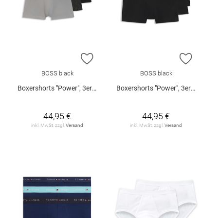
ZUR WUNSCHLISTE HINZUFÜGEN
ZUR W
BOSS black
BOSS black
Boxershorts "Power", 3er-Pack
Boxershorts "Power", 3er-Pack
44,95 €
44,95 €
inkl. MwSt. zzgl.
Versand
inkl. MwSt. zzgl.
Versand