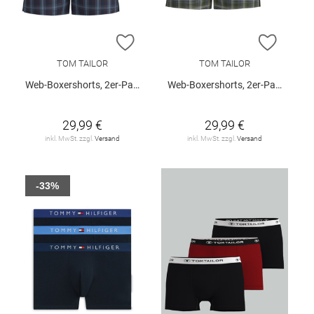
ZUR WUNSCHLISTE HINZUFÜGEN
ZUR W
TOM TAILOR
TOM TAILOR
Web-Boxershorts, 2er-Pack
Web-Boxershorts, 2er-Pack
29,99 €
29,99 €
inkl. MwSt. zzgl.
Versand
inkl. MwSt. zzgl.
Versand
-33%