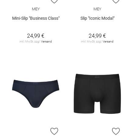
MEY
MEY
Mini-Slip "Business Class"
Slip "Iconic Modal"
24,99 €
24,99 €
inkl. MwSt. zzgl.
Versand
inkl. MwSt. zzgl.
Versand
ZUR WUNSCHLISTE HINZUFÜGEN
ZUR W