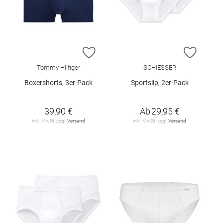
ZUR WUNSCHLISTE HINZUFÜGEN
ZUR W
Tommy Hilfiger
SCHIESSER
Boxershorts, 3er-Pack
Sportslip, 2er-Pack
39,90 €
Ab
29,95 €
inkl. MwSt. zzgl.
Versand
inkl. MwSt. zzgl.
Versand