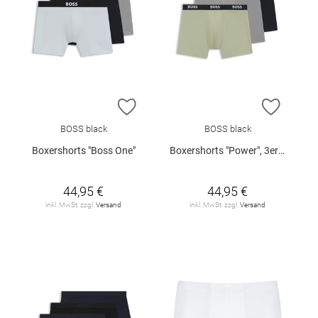
ZUR WUNSCHLISTE HINZUFÜGEN
ZUR W
BOSS black
BOSS black
Boxershorts "Boss One"
Boxershorts "Power", 3er-Pack
44,95 €
44,95 €
inkl. MwSt. zzgl.
Versand
inkl. MwSt. zzgl.
Versand