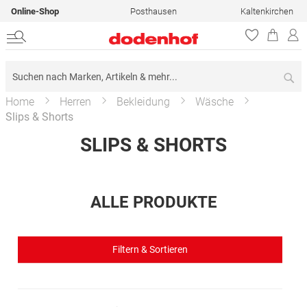
Online-Shop
Posthausen
Kaltenkirchen
Su
Home
Herren
Bekleidung
Wäsche
Slips & Shorts
SLIPS & SHORTS
ALLE PRODUKTE
Filtern & Sortieren