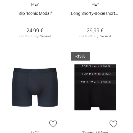
MEY
MEY
Slip "Iconic Modal"
Long Shorty-Boxershorts "Iconic Modal"
24,99 €
29,99 €
inkl. MwSt. zzgl.
Versand
inkl. MwSt. zzgl.
Versand
-33%
ZUR WUNSCHLISTE HINZUFÜGEN
ZUR W
MEY
Tommy Hilfiger