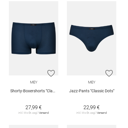
ZUR WUNSCHLISTE HINZUFÜGEN
ZUR W
MEY
MEY
Shorty-Boxershorts "Classic Dots"
Jazz-Pants "Classic Dots"
27,99 €
22,99 €
inkl. MwSt. zzgl.
Versand
inkl. MwSt. zzgl.
Versand