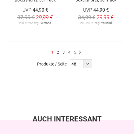
UVP
44,90 €
UVP
44,90 €
37,99 €
29,99 €
34,99 €
29,99 €
inkl. MwSt. zzgl.
Versand
inkl. MwSt. zzgl.
Versand
Seite
Du
Seite
Seite
Seite
Seite
1
2
3
4
5
Seite
Weiter
liest
Produkte / Seite
gerade
Seite
AUCH INTERESSANT