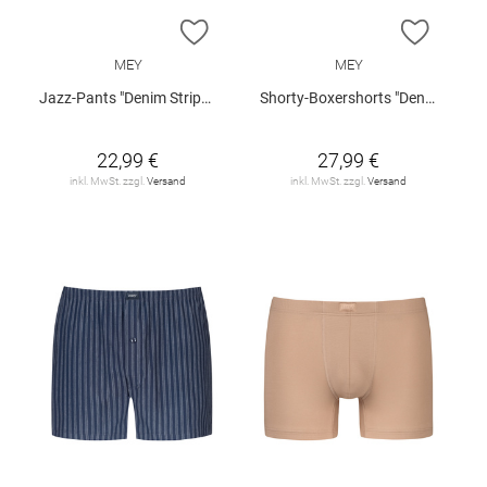
ZUR WUNSCHLISTE HINZUFÜGEN
ZUR W
MEY
MEY
Jazz-Pants "Denim Stripes"
Shorty-Boxershorts "Denim Stripes"
22,99 €
27,99 €
inkl. MwSt. zzgl.
Versand
inkl. MwSt. zzgl.
Versand