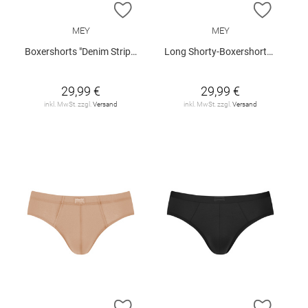
ZUR WUNSCHLISTE HINZUFÜGEN
ZUR W
MEY
MEY
Boxershorts "Denim Stripes"
Long Shorty-Boxershorts "Business Class"
29,99 €
29,99 €
inkl. MwSt. zzgl.
Versand
inkl. MwSt. zzgl.
Versand
ZUR WUNSCHLISTE HINZUFÜGEN
ZUR W