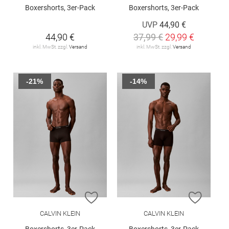
Boxershorts, 3er-Pack
Boxershorts, 3er-Pack
UVP
44,90 €
44,90 €
37,99 €
29,99 €
inkl. MwSt. zzgl.
Versand
inkl. MwSt. zzgl.
Versand
-21%
-14%
ZUR WUNSCHLISTE HINZUFÜGEN
ZUR W
CALVIN KLEIN
CALVIN KLEIN
Boxershorts, 3er-Pack
Boxershorts, 3er-Pack