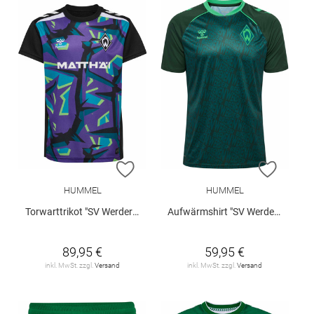
ZUR WUNSCHLISTE HINZUFÜGEN
ZUR W
HUMMEL
HUMMEL
Torwarttrikot "SV Werder Bremen 2026/27"
Aufwärmshirt "SV Werder Bremen 2026/27"
89,95 €
59,95 €
inkl. MwSt. zzgl.
Versand
inkl. MwSt. zzgl.
Versand