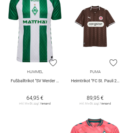
ZUR WUNSCHLISTE HINZUFÜGEN
ZUR W
HUMMEL
PUMA
Fußballtrikot "SV Werder Bremen Home 2026/27 Women"
Heimtrikot "FC St. Pauli 26/27"
64,95 €
89,95 €
inkl. MwSt. zzgl.
Versand
inkl. MwSt. zzgl.
Versand