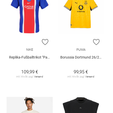
ZUR WUNSCHLISTE HINZUFÜGEN
ZUR W
NIKE
PUMA
Replika-Fußballtrikot "Paris Saint-Germain 2026/27 Heim"
Borussia Dortmund 26/27 Heimtrikot
109,99 €
99,95 €
inkl. MwSt. zzgl.
Versand
inkl. MwSt. zzgl.
Versand