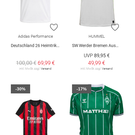
ZUR WUNSCHLISTE HINZUFÜGEN
ZUR W
Adidas Performance
HUMMEL
Deutschland 26 Heimtrikot
SW Werder Bremen Auswärtstrikot 25/26
UVP
89,95 €
100,00 €
69,99 €
49,99 €
inkl. MwSt. zzgl.
Versand
inkl. MwSt. zzgl.
Versand
-30%
-17%