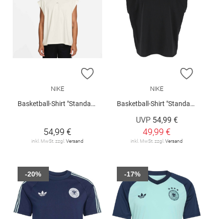
ZUR WUNSCHLISTE HINZUFÜGEN
ZUR W
NIKE
NIKE
Basketball-Shirt "Standard Issue"
Basketball-Shirt "Standard Issue"
UVP
54,99 €
54,99 €
49,99 €
inkl. MwSt. zzgl.
Versand
inkl. MwSt. zzgl.
Versand
-20%
-17%