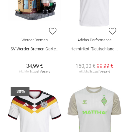
ZUR WUNSCHLISTE HINZUFÜGEN
ZUR W
Werder Bremen
Adidas Performance
SV Werder Bremen Gartenzwerg "Imbiss"
Heimtrikot "Deutschland 26 Authentic"
34,99 €
150,00 €
99,99 €
inkl. MwSt. zzgl.
Versand
inkl. MwSt. zzgl.
Versand
-30%