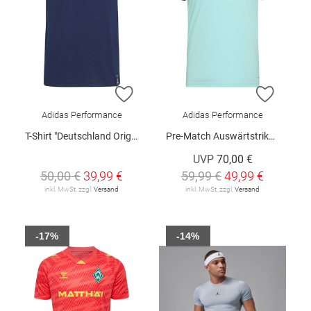
ZUR WUNSCHLISTE HINZUFÜGEN
ZUR W
Adidas Performance
Adidas Performance
T-Shirt "Deutschland Originals"
Pre-Match Auswärtstrikot "Deutschland 26"
UVP
70,00 €
50,00 €
39,99 €
59,99 €
49,99 €
inkl. MwSt. zzgl.
Versand
inkl. MwSt. zzgl.
Versand
-17%
-14%