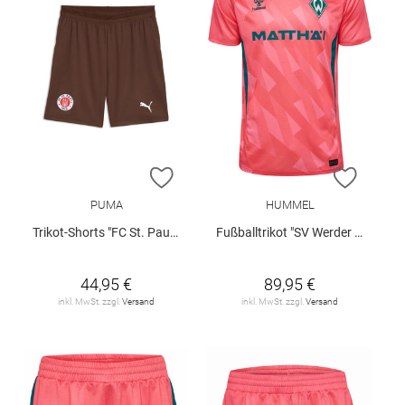
ZUR WUNSCHLISTE HINZUFÜGEN
ZUR W
PUMA
HUMMEL
Trikot-Shorts "FC St. Pauli 26/27"
Fußballtrikot "SV Werder Bremen 3rd 2026/27"
44,95 €
89,95 €
inkl. MwSt. zzgl.
Versand
inkl. MwSt. zzgl.
Versand