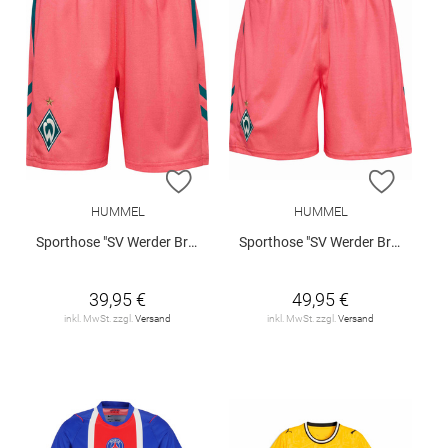
ZUR WUNSCHLISTE HINZUFÜGEN
ZUR W
HUMMEL
HUMMEL
Sporthose "SV Werder Bremen 3rd 2026/27 Kids"
Sporthose "SV Werder Bremen 3rd 2026/27"
39,95 €
49,95 €
inkl. MwSt. zzgl.
Versand
inkl. MwSt. zzgl.
Versand