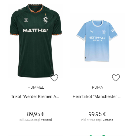
ZUR WUNSCHLISTE HINZUFÜGEN
ZUR W
HUMMEL
PUMA
Trikot "Werder Bremen Away 26/27"
Heimtrikot "Manchester City 26/27"
89,95 €
99,95 €
inkl. MwSt. zzgl.
Versand
inkl. MwSt. zzgl.
Versand