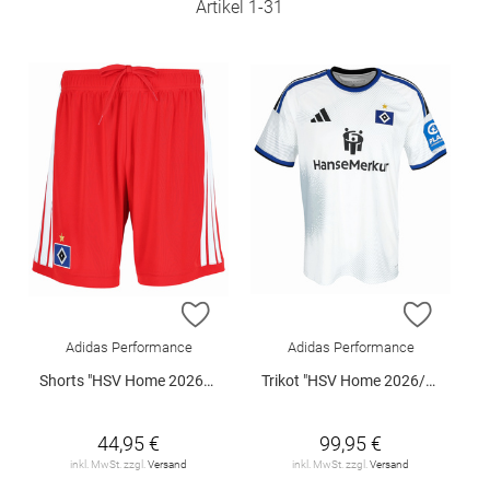
Artikel
1
-
31
ZUR WUNSCHLISTE HINZUFÜGEN
ZUR W
Adidas Performance
Adidas Performance
Shorts "HSV Home 2026/2027"
Trikot "HSV Home 2026/2027"
44,95 €
99,95 €
inkl. MwSt. zzgl.
Versand
inkl. MwSt. zzgl.
Versand