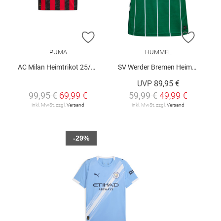
ZUR WUNSCHLISTE HINZUFÜGEN
ZUR W
PUMA
HUMMEL
AC Milan Heimtrikot 25/26
SV Werder Bremen Heimtrikot 25/26
UVP
89,95 €
99,95 €
69,99 €
59,99 €
49,99 €
inkl. MwSt. zzgl.
Versand
inkl. MwSt. zzgl.
Versand
-29%