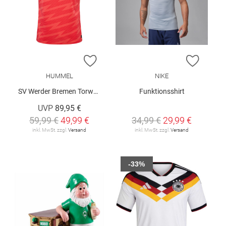
ZUR WUNSCHLISTE HINZUFÜGEN
ZUR W
HUMMEL
NIKE
SV Werder Bremen Torwarttrikot 2025/26
Funktionsshirt
UVP
89,95 €
59,99 €
49,99 €
34,99 €
29,99 €
inkl. MwSt. zzgl.
Versand
inkl. MwSt. zzgl.
Versand
-33%