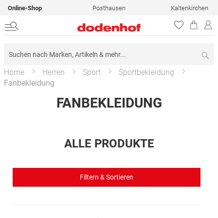
Online-Shop
Posthausen
Kaltenkirchen
Su
Home
Herren
Sport
Sportbekleidung
Fanbekleidung
FANBEKLEIDUNG
ALLE PRODUKTE
Filtern & Sortieren