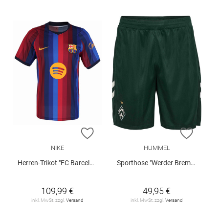
ZUR WUNSCHLISTE HINZUFÜGEN
ZUR W
NIKE
HUMMEL
Herren-Trikot "FC Barcelona"
Sporthose "Werder Bremen Away 26/27"
109,99 €
49,95 €
inkl. MwSt. zzgl.
Versand
inkl. MwSt. zzgl.
Versand