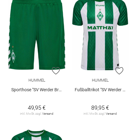
ZUR WUNSCHLISTE HINZUFÜGEN
ZUR W
HUMMEL
HUMMEL
Sporthose "SV Werder Bremen Home 2026/27"
Fußballtrikot "SV Werder Bremen Home 2026/27"
49,95 €
89,95 €
inkl. MwSt. zzgl.
Versand
inkl. MwSt. zzgl.
Versand