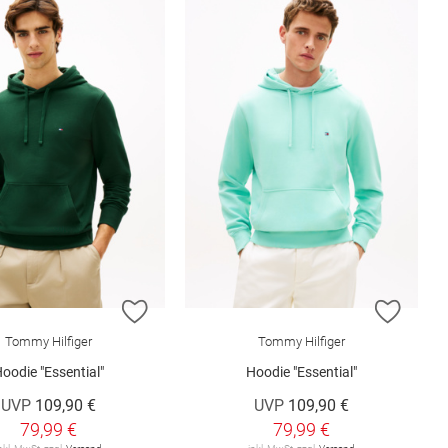
ISTE HINZUFÜGEN
ZUR WUNSCHLISTE HINZUFÜGEN
ZUR W
Tommy Hilfiger
Tommy Hilfiger
oodie "Essential"
Hoodie "Essential"
UVP
109,90 €
UVP
109,90 €
79,99 €
79,99 €