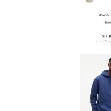
JACK&J
Hood
39,9
inkl. MwSt. zz