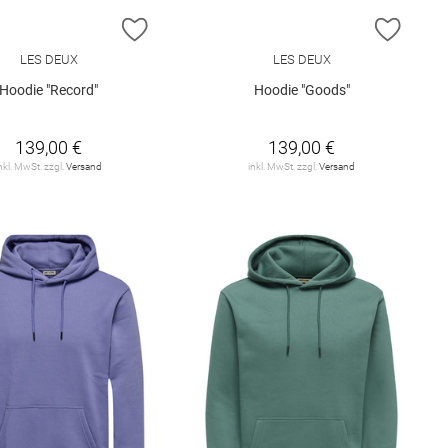
ISTE HINZUFÜGEN
ZUR WUNSCHLISTE HINZUFÜGEN
ZUR W
LES DEUX
LES DEUX
Hoodie "Record"
Hoodie "Goods"
139,00 €
139,00 €
nkl. MwSt. zzgl.
Versand
inkl. MwSt. zzgl.
Versand