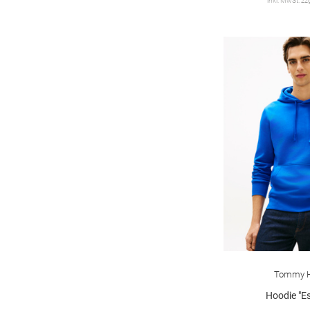
inkl. MwSt. zz
Tommy Hi
Hoodie "Es