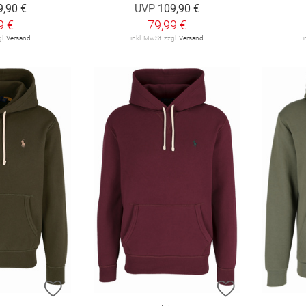
9,90 €
UVP
109,90 €
9 €
79,99 €
gl.
Versand
inkl. MwSt. zzgl.
Versand
i
ZUR WUNSCHLISTE HINZUFÜGEN
ZUR WUNSCHL