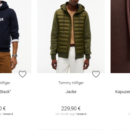
ZUR WUNSCHLISTE HINZUFÜGEN
ZUR WUNSCHL
lfiger
Tommy Hilfiger
Stack"
Jacke
Kapuzen
0 €
229,90 €
gl.
Versand
inkl. MwSt. zzgl.
Versand
i