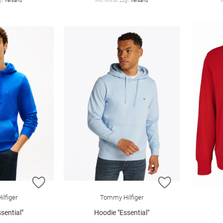
gl.
Versand
inkl. MwSt. zzgl.
Versand
i
ZUR WUNSCHLISTE HINZUFÜGEN
ZUR WUNSCHL
lfiger
Tommy Hilfiger
sential"
Hoodie "Essential"