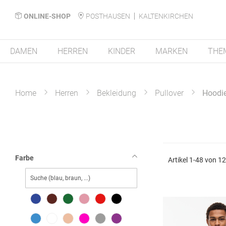
ONLINE-SHOP
POSTHAUSEN
KALTENKIRCHEN
DAMEN
HERREN
KINDER
MARKEN
THE
Home
Herren
Bekleidung
Pullover
Hoodi
Farbe
Artikel
1
-
48
von
1