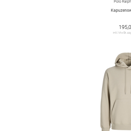
Polo Ralp
Kapuzensw
195,0
inkl. MwSt. zz