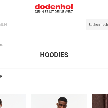
DENN ES IST DEINE WELT
MEN
es
HOODIES
29