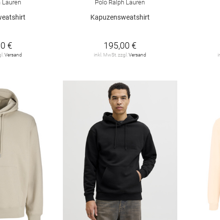
h Lauren
Polo Ralph Lauren
eatshirt
Kapuzensweatshirt
0 €
195,00 €
gl.
Versand
inkl. MwSt. zzgl.
Versand
i