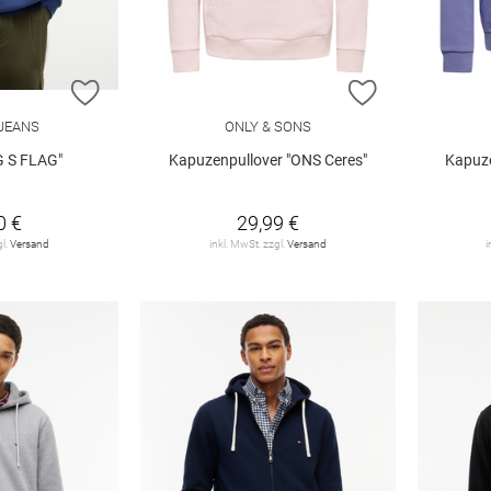
ZUR WUNSCHLISTE HINZUFÜGEN
ZUR WUNSCHL
JEANS
ONLY & SONS
G S FLAG"
Kapuzenpullover "ONS Ceres"
Kapuze
0 €
29,99 €
gl.
Versand
inkl. MwSt. zzgl.
Versand
i