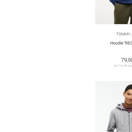
TOMMY 
Hoodie "RE
79,9
inkl. MwSt. zz