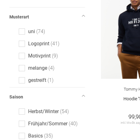
Musterart
uni
74
Logoprint
41
Motivprint
9
melange
4
gestreift
1
Tommy Hi
Saison
Hoodie "
Herbst/Winter
54
99,9
Frühjahr/Sommer
40
inkl. MwSt. zz
Basics
35