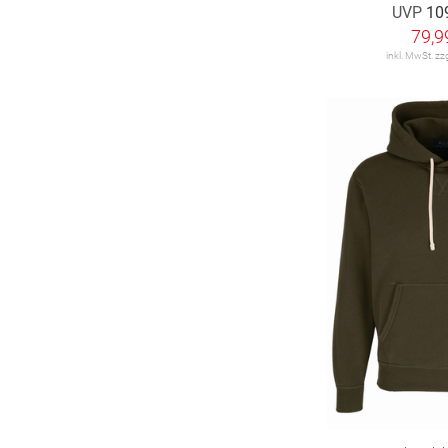
UVP
10
79,9
inkl. MwSt. zz