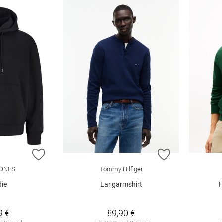
ZUR WUNSCHLISTE HINZUFÜGEN
ZUR WUNSCHL
ONES
Tommy Hilfiger
ie
Langarmshirt
H
9 €
89,90 €