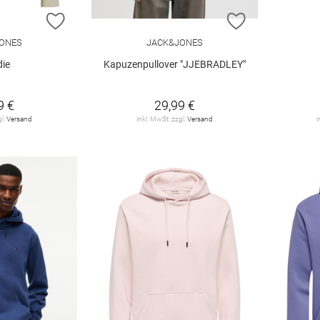
ZUR WUNSCHLISTE HINZUFÜGEN
ZUR WUNSCHL
ONES
JACK&JONES
ie
Kapuzenpullover "JJEBRADLEY"
9 €
29,99 €
gl.
Versand
inkl. MwSt. zzgl.
Versand
i