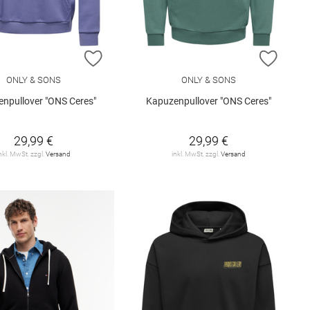
ISTE HINZUFÜGEN
ZUR WUNSCHLISTE HINZUFÜGEN
ZUR W
ONLY & SONS
ONLY & SONS
npullover "ONS Ceres"
Kapuzenpullover "ONS Ceres"
29,99 €
29,99 €
nkl. MwSt. zzgl.
Versand
inkl. MwSt. zzgl.
Versand