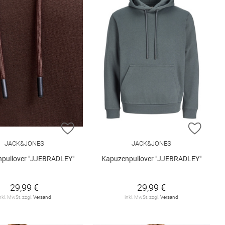
ISTE HINZUFÜGEN
ZUR WUNSCHLISTE HINZUFÜGEN
ZUR W
JACK&JONES
JACK&JONES
pullover "JJEBRADLEY"
Kapuzenpullover "JJEBRADLEY"
29,99 €
29,99 €
nkl. MwSt. zzgl.
Versand
inkl. MwSt. zzgl.
Versand