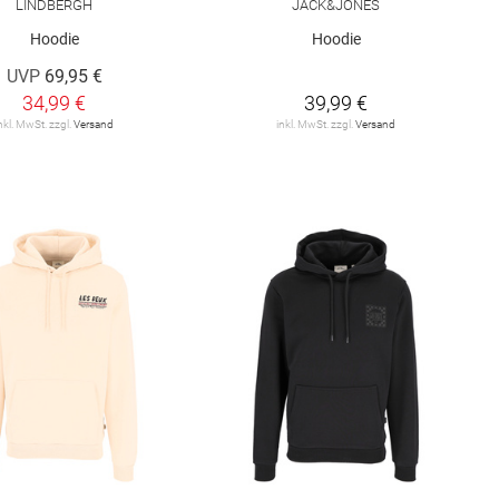
LINDBERGH
JACK&JONES
Hoodie
Hoodie
UVP
69,95 €
34,99 €
39,99 €
nkl. MwSt. zzgl.
Versand
inkl. MwSt. zzgl.
Versand