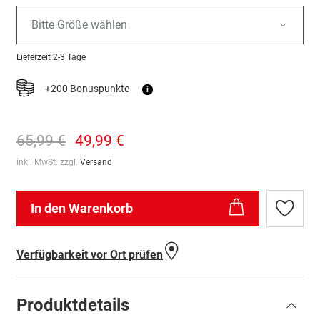
Bitte Größe wählen
Lieferzeit
2-3 Tage
+200 Bonuspunkte
i
65,99 €
49,99 €
inkl. MwSt. zzgl.
Versand
In den Warenkorb
Zur
Wunschl
hinzufü
Verfügbarkeit vor Ort prüfen
Produktdetails