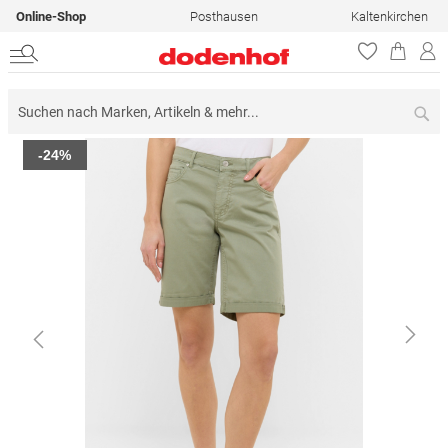
Online-Shop
Posthausen
Kaltenkirchen
Su
Zum
-24%
Ende
der
Bildergalerie
springen