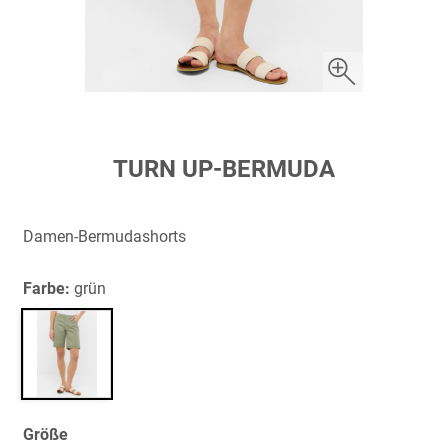
Zum
TURN UP-BERMUDA
Anfang
der
Bildergalerie
Damen-Bermudashorts
springen
Farbe:
grün
Größe