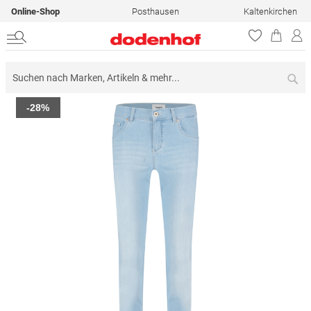
Online-Shop
Posthausen
Kaltenkirchen
Su
Zum
-28%
Ende
der
Bildergalerie
springen