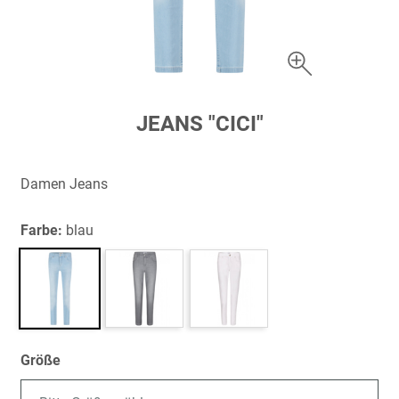
Zum
JEANS "CICI"
Anfang
der
Bildergalerie
Damen Jeans
springen
Farbe:
blau
Größe