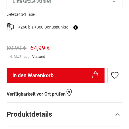
Bitte Größe wählen
Lieferzeit
2-3 Tage
+260 bis +360 Bonuspunkte
i
89,99 €
64,99 €
inkl. MwSt. zzgl.
Versand
In den Warenkorb
Zur
Wunschl
hinzufü
Verfügbarkeit vor Ort prüfen
Produktdetails