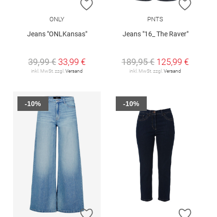
ZUR WUNSCHLISTE HINZUFÜGEN
ZUR W
ONLY
PNTS
Jeans "ONLKansas"
Jeans "16_ The Raver"
39,99 €
33,99 €
189,95 €
125,99 €
inkl. MwSt. zzgl.
Versand
inkl. MwSt. zzgl.
Versand
-10%
-10%
ZUR WUNSCHLISTE HINZUFÜGEN
ZUR W