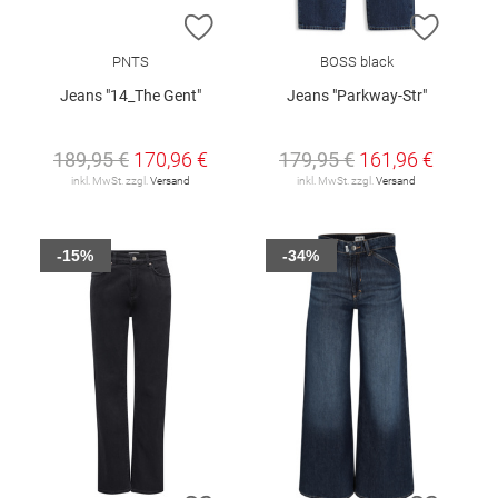
ZUR WUNSCHLISTE HINZUFÜGEN
ZUR W
PNTS
BOSS black
Jeans "14_The Gent"
Jeans "Parkway-Str"
189,95 €
170,96 €
179,95 €
161,96 €
inkl. MwSt. zzgl.
Versand
inkl. MwSt. zzgl.
Versand
-15%
-34%