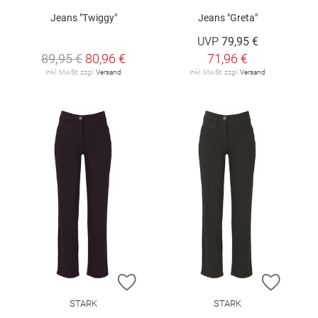
Jeans "Twiggy"
Jeans "Greta"
UVP
79,95 €
89,95 €
80,96 €
71,96 €
inkl. MwSt. zzgl.
Versand
inkl. MwSt. zzgl.
Versand
ZUR WUNSCHLISTE HINZUFÜGEN
ZUR W
STARK
STARK