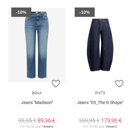
-10%
-10%
ZUR WUNSCHLISTE HINZUFÜGEN
ZUR W
BRAX
PNTS
Jeans "Madison"
Jeans "05_The O Shape"
99,95 €
89,96 €
199,95 €
179,96 €
inkl. MwSt. zzgl.
Versand
inkl. MwSt. zzgl.
Versand