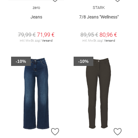
zero
STARK
Jeans
7/8 Jeans "Wellness"
79,99 €
71,99 €
89,95 €
80,96 €
inkl. MwSt. zzgl.
Versand
inkl. MwSt. zzgl.
Versand
-10%
-10%
ZUR WUNSCHLISTE HINZUFÜGEN
ZUR W