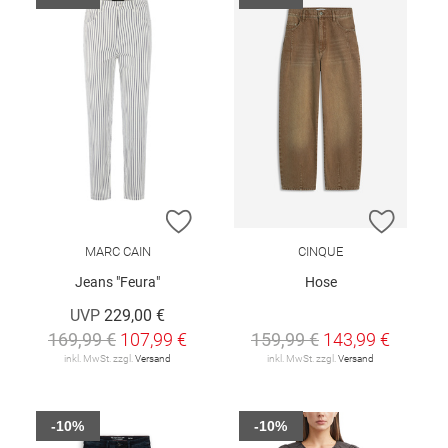
ZUR WUNSCHLISTE HINZUFÜGEN
ZUR W
MARC CAIN
CINQUE
Jeans "Feura"
Hose
UVP
229,00 €
169,99 €
107,99 €
159,99 €
143,99 €
inkl. MwSt. zzgl.
Versand
inkl. MwSt. zzgl.
Versand
-10%
-10%