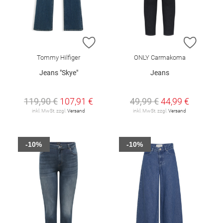
ZUR WUNSCHLISTE HINZUFÜGEN
ZUR W
Tommy Hilfiger
ONLY Carmakoma
Jeans "Skye"
Jeans
119,90 €
107,91 €
49,99 €
44,99 €
inkl. MwSt. zzgl.
Versand
inkl. MwSt. zzgl.
Versand
-10%
-10%