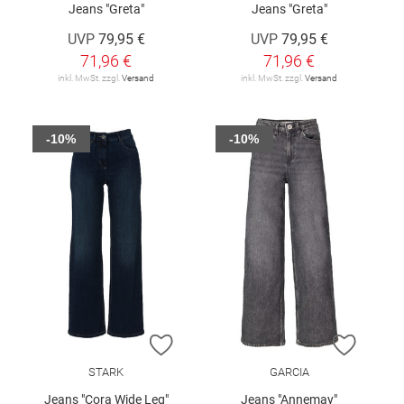
Jeans "Greta"
Jeans "Greta"
UVP
79,95 €
UVP
79,95 €
71,96 €
71,96 €
inkl. MwSt. zzgl.
Versand
inkl. MwSt. zzgl.
Versand
-10%
-10%
ZUR WUNSCHLISTE HINZUFÜGEN
ZUR W
STARK
GARCIA
Jeans "Cora Wide Leg"
Jeans "Annemay"