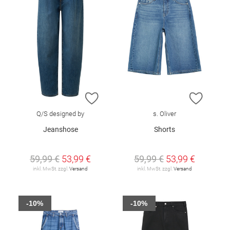
ZUR WUNSCHLISTE HINZUFÜGEN
ZUR W
Q/S designed by
s. Oliver
Jeanshose
Shorts
59,99 €
53,99 €
59,99 €
53,99 €
inkl. MwSt. zzgl.
Versand
inkl. MwSt. zzgl.
Versand
-10%
-10%