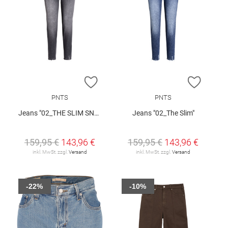
ZUR WUNSCHLISTE HINZUFÜGEN
ZUR W
PNTS
PNTS
Jeans "02_THE SLIM SNOS"
Jeans "02_The Slim"
159,95 €
143,96 €
159,95 €
143,96 €
inkl. MwSt. zzgl.
Versand
inkl. MwSt. zzgl.
Versand
-22%
-10%