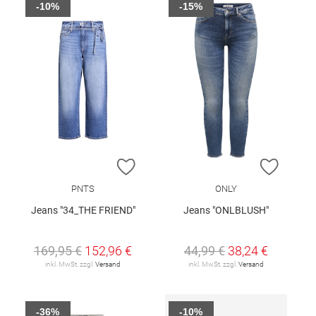
-10%
-15%
ZUR WUNSCHLISTE HINZUFÜGEN
ZUR W
PNTS
ONLY
Jeans "34_THE FRIEND"
Jeans "ONLBLUSH"
169,95 €
152,96 €
44,99 €
38,24 €
inkl. MwSt. zzgl.
Versand
inkl. MwSt. zzgl.
Versand
-36%
-10%