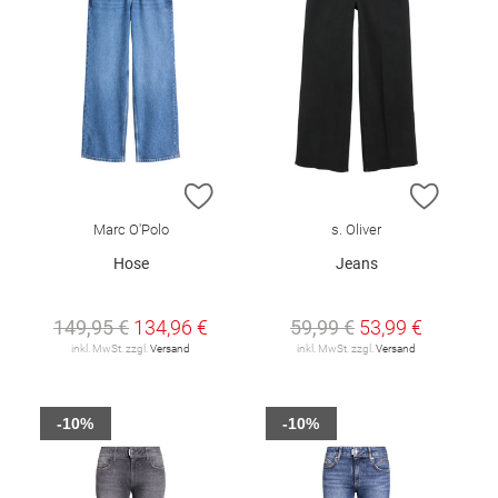
ZUR WUNSCHLISTE HINZUFÜGEN
ZUR W
Marc O'Polo
s. Oliver
Hose
Jeans
149,95 €
134,96 €
59,99 €
53,99 €
inkl. MwSt. zzgl.
Versand
inkl. MwSt. zzgl.
Versand
-10%
-10%