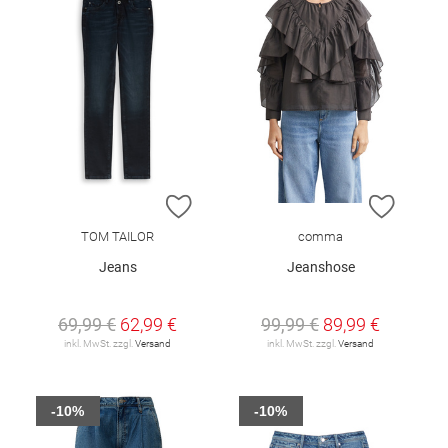
ZUR WUNSCHLISTE HINZUFÜGEN
ZUR W
TOM TAILOR
comma
Jeans
Jeanshose
69,99 €
62,99 €
99,99 €
89,99 €
inkl. MwSt. zzgl.
Versand
inkl. MwSt. zzgl.
Versand
-10%
-10%