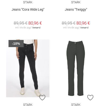
STARK
STARK
Jeans "Cora Wide Leg"
Jeans "Twiggy"
89,95 €
80,96 €
89,95 €
80,96 €
inkl. MwSt. zzgl.
Versand
inkl. MwSt. zzgl.
Versand
-10%
ZUR WUNSCHLISTE HINZUFÜGEN
ZUR W
STARK
STARK