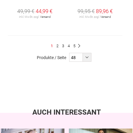
49,99 €
44,99 €
99,95 €
89,96 €
inkl. MwSt. zzgl.
Versand
inkl. MwSt. zzgl.
Versand
Seite
Du
Seite
Seite
Seite
Seite
1
2
3
4
5
Seite
Weiter
liest
Produkte / Seite
gerade
Seite
AUCH INTERESSANT