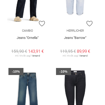
ZUR WUNSCHLISTE HINZUFÜGEN
ZUR W
CAMBIO
HERRLICHER
Jeans "Ornella"
Jeans "Barrow"
159,90 €
143,91 €
119,95 €
89,99 €
inkl. MwSt. zzgl.
Versand
inkl. MwSt. zzgl.
Versand
-10%
-10%