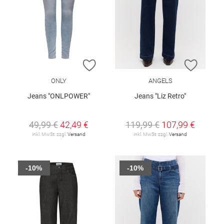
ZUR WUNSCHLISTE HINZUFÜGEN
ZUR W
ONLY
ANGELS
Jeans "ONLPOWER"
Jeans "Liz Retro"
49,99 €
42,49 €
119,99 €
107,99 €
inkl. MwSt. zzgl.
Versand
inkl. MwSt. zzgl.
Versand
-10%
-10%