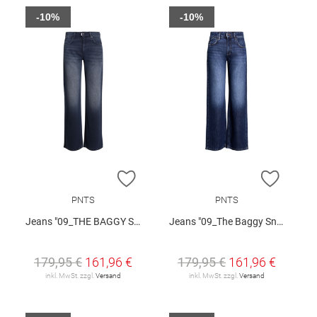
-10%
-10%
ZUR WUNSCHLISTE HINZUFÜGEN
ZUR W
PNTS
PNTS
Jeans "09_THE BAGGY SNOS"
Jeans "09_The Baggy Snos"
179,95 €
161,96 €
179,95 €
161,96 €
inkl. MwSt. zzgl.
Versand
inkl. MwSt. zzgl.
Versand