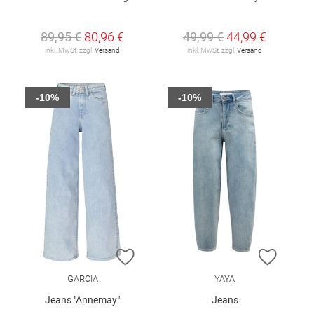
89,95 €
80,96 €
49,99 €
44,99 €
inkl. MwSt. zzgl.
Versand
inkl. MwSt. zzgl.
Versand
-10%
-10%
ZUR WUNSCHLISTE HINZUFÜGEN
ZUR W
GARCIA
YAYA
Jeans "Annemay"
Jeans